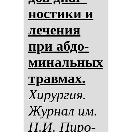
нос­ти­ки и
ле­че­ния
при аб­до­
ми­наль­ных
трав­мах.
Хи­рур­гия.
Жур­нал им.
Н.И. Пи­ро­