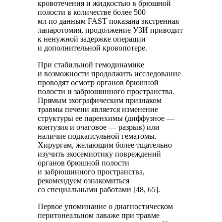
кровотечения и жидкостью в брюшной
полости в количестве более 500
мл по данным FAST показана экстренная
лапаротомия, продолжение УЗИ приводит
к ненужной задержке операции
и дополнительной кровопотере.
При стабильной гемодинамике
и возможности продолжить исследование
проводят осмотр органов брюшной
полости и забрюшинного пространства.
Прямым эхографическим признаком
травмы печени является изменение
структуры ее паренхимы (диффузное —
контузия и очаговое — разрыв) или
наличие подкапсульной гематомы.
Хирургам, желающим более тщательно
изучить эхосемиотику повреждений
органов брюшной полости
и забрюшинного пространства,
рекомендуем ознакомиться
со специальными работами [48, 65].
Первое упоминание о диагностическом
перитонеальном лаваже при травме