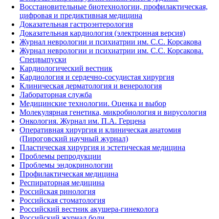
Восстановительные биотехнологии, профилактическая,
цифровая и предиктивная медицина
Доказательная гастроэнтерология
Доказательная кардиология (электронная версия)
Журнал неврологии и психиатрии им. С.С. Корсакова
Журнал неврологии и психиатрии им. С.С. Корсакова.
Спецвыпуски
Кардиологический вестник
Кардиология и сердечно-сосудистая хирургия
Клиническая дерматология и венерология
Лабораторная служба
Медицинские технологии. Оценка и выбор
Молекулярная генетика, микробиология и вирусология
Онкология. Журнал им. П.А. Герцена
Оперативная хирургия и клиническая анатомия
(Пироговский научный журнал)
Пластическая хирургия и эстетическая медицина
Проблемы репродукции
Проблемы эндокринологии
Профилактическая медицина
Респираторная медицина
Российская ринология
Российская стоматология
Российский вестник акушера-гинеколога
Российский журнал боли