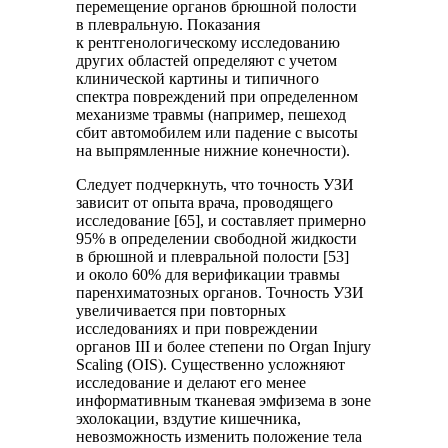
перемещение органов брюшной полости
в плевральную. Показания
к рентгенологическому исследованию
других областей определяют с учетом
клинической картины и типичного
спектра повреждений при определенном
механизме травмы (например, пешеход
сбит автомобилем или падение с высоты
на выпрямленные нижние конечности).
Следует подчеркнуть, что точность УЗИ
зависит от опыта врача, проводящего
исследование [65], и составляет примерно
95% в определении свободной жидкости
в брюшной и плевральной полости [53]
и около 60% для верификации травмы
паренхиматозных органов. Точность УЗИ
увеличивается при повторных
исследованиях и при повреждении
органов III и более степени по Organ Injury
Scaling (OIS). Существенно усложняют
исследование и делают его менее
информативным тканевая эмфизема в зоне
эхолокации, вздутие кишечника,
невозможность изменить положение тела