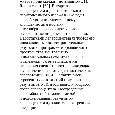
живота принадлежит, по-видимому, H.
Root и соавт. [62]. Внедрение
лапароцентеза и диагностического
перитонеального лаважа в 60-е годы
способствовало существенному
улучшению диагностики
внутрибрюшного кровотечения
и соответственно результатов лечения.
Недостатками лапароцентеза являются его
инвазивность, ложноотрицательные
результаты при травме забрюшинного
пространства, центральных
и подкапсульных гематомах печени
и селезенки, разрыве диафрагмы,
невысокая специфичность, приводящая
к увеличению частоты диагностических
лапаротомий [30, 41], а также риск
ятрогенных осложнений и искажение
результатов УЗИ и КТ, выполняющихся
после лапароцентеза. Пострадавшие
с нестабильной гемодинамикой
и положительным результатом
лапароцентеза нуждаются в экстренной
операции.