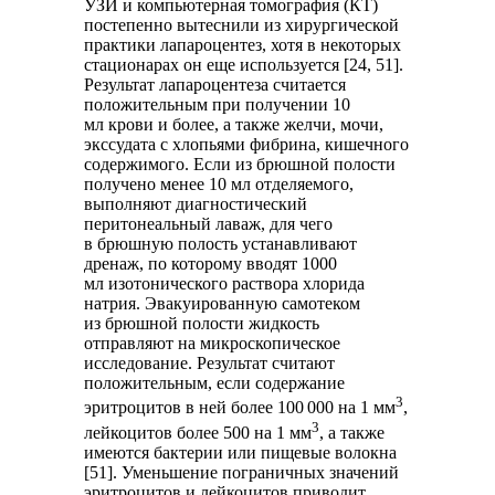
УЗИ и компьютерная томография (КТ)
постепенно вытеснили из хирургической
практики лапароцентез, хотя в некоторых
стационарах он еще используется [24, 51].
Результат лапароцентеза считается
положительным при получении 10
мл крови и более, а также желчи, мочи,
экссудата с хлопьями фибрина, кишечного
содержимого. Если из брюшной полости
получено менее 10 мл отделяемого,
выполняют диагностический
перитонеальный лаваж, для чего
в брюшную полость устанавливают
дренаж, по которому вводят 1000
мл изотонического раствора хлорида
натрия. Эвакуированную самотеком
из брюшной полости жидкость
отправляют на микроскопическое
исследование. Результат считают
положительным, если содержание
3
эритроцитов в ней более 100 000 на 1 мм
,
3
лейкоцитов более 500 на 1 мм
, а также
имеются бактерии или пищевые волокна
[51]. Уменьшение пограничных значений
эритроцитов и лейкоцитов приводит