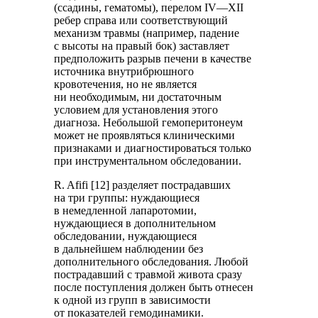
(ссадины, гематомы), перелом IV—XII
ребер справа или соответствующий
механизм травмы (например, падение
с высоты на правый бок) заставляет
предположить разрыв печени в качестве
источника внутрибрюшного
кровотечения, но не является
ни необходимым, ни достаточным
условием для установления этого
диагноза. Небольшой гемоперитонеум
может не проявляться клиническими
признаками и диагностироваться только
при инструментальном обследовании.
R. Afifi [12] разделяет пострадавших
на три группы: нуждающиеся
в немедленной лапаротомии,
нуждающиеся в дополнительном
обследовании, нуждающиеся
в дальнейшем наблюдении без
дополнительного обследования. Любой
пострадавший с травмой живота сразу
после поступления должен быть отнесен
к одной из групп в зависимости
от показателей гемодинамики.