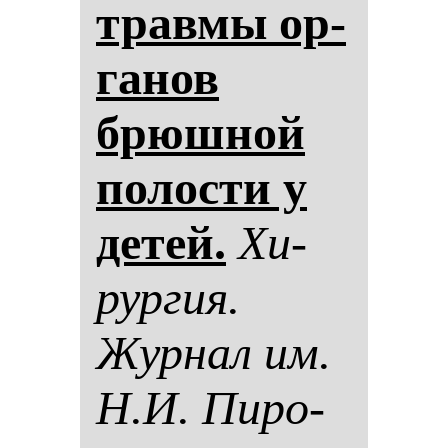
трав­мы ор­
га­нов
брюш­ной
по­лос­ти у
де­тей.
Хи­
рур­гия.
Жур­нал им.
Н.И. Пи­ро­