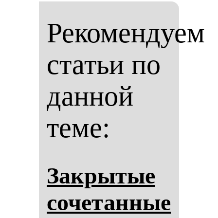
Рекомендуем
статьи по
данной
теме:
Зак­ры­тые
со­че­тан­ные