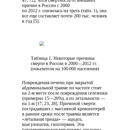
47, 72]. Хотя смертность от внешних
причин в России с 2000
по 2012 г. снизилась на треть (табл. 1), она
все еще составляет почти 200 тыс. человек
в год [5].
Таблица 1. Некоторые причины
смерти в России в 2000—2012 гг.
(показатели на 100 000 населения)
Повреждения печени при закрытой
абдоминальной травме по частоте стоят
на 2-м месте после повреждения селезенки
(примерно 15—20%), а по летальности —
на 1-м [17, 23, 28]. Причиной смерти
пострадавших с массивной кровопотерей
в ранние сроки после травмы является
«летальная триада» — ацидоз,
коагулопатия, гипотермия. Эти
патогенетические механизмы доказаны