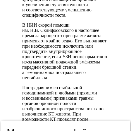
к увеличению чувствительности
и соответствующему уменьшению
специфичности теста.
В НИИ скорой помощи
им. Н.В. Склифосовского в настоящее
время лапароцентез при травме живота
применяют крайне редко. Его выполняют
при необходимости исключить или
подтвердить внутрибрюшное
кровотечение, если УЗИ неинформативно
из-за массивной подкожной эмфиземы
передней брюшной стенки,
а гемодинамика пострадавшего
нестабильна.
Пострадавшим со стабильной
гемодинамикой и любыми (прямыми
и косвенными) признаками травмы
органов брюшной полости
и забрюшинного пространства показано
выполнение КТ живота. При
возможности КТ проводят после
предварительного контрастирования
желудочно-кишечного тракта,