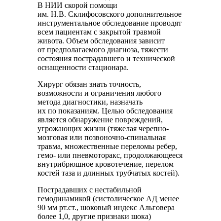
В НИИ скорой помощи
им. Н.В. Склифосовского дополнительное
инструментальное обследование проводят
всем пациентам с закрытой травмой
живота. Объем обследования зависит
от предполагаемого диагноза, тяжести
состояния пострадавшего и технической
оснащенности стационара.
Хирург обязан знать точность,
возможности и ограничения любого
метода диагностики, назначать
их по показаниям. Целью обследования
является обнаружение повреждений,
угрожающих жизни (тяжелая черепно-
мозговая или позвоночно-спинальная
травма, множественные переломы ребер,
гемо- или пневмоторакс, продолжающееся
внутрибрюшное кровотечение, перелом
костей таза и длинных трубчатых костей).
Пострадавших с нестабильной
гемодинамикой (систолическое АД менее
90 мм рт.ст., шоковый индекс Альговера
более 1,0, другие признаки шока)