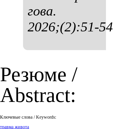
го­ва.
2026;(2):51-54
Резюме /
Abstract:
Ключевые слова / Keywords:
травма живота