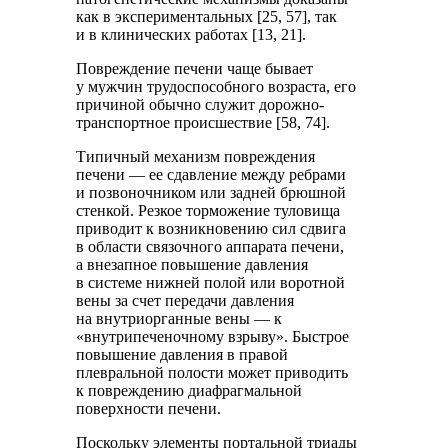
как в экспериментальных [25, 57], так
и в клинических работах [13, 21].
Повреждение печени чаще бывает
у мужчин трудоспособного возраста, его
причиной обычно служит дорожно-
транспортное происшествие [58, 74].
Типичный механизм повреждения
печени — ее сдавление между ребрами
и позвоночником или задней брюшной
стенкой. Резкое торможение туловища
приводит к возникновению сил сдвига
в области связочного аппарата печени,
а внезапное повышение давления
в системе нижней полой или воротной
вены за счет передачи давления
на внутриорганные вены — к
«внутрипеченочному взрыву». Быстрое
повышение давления в правой
плевральной полости может приводить
к повреждению диафрагмальной
поверхности печени.
Поскольку элементы портальной триады