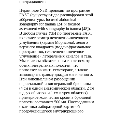
пострадавшего.
Первичное УЗИ проводят по программе
FAST (существуют две расшифровки этой
аббревиатуры: focused abdominal
sonography for trauma [24] и focused
assessment with sonography in trauma [48]).
В любом случае УЗИ по программе FAST
включает осмотр печеночно-почечного
углубления (карман Морисона), левого
верхнего квадранта (поддиафрагмальное
пространство, селезеночно-почечное
углубление), латеральных каналов и таза.
Мы считаем обязательным также осмотр
обеих плевральных полостей, что
позволяет выявить гемоторакс, а также
заподозрить травму диафрагмы и легкого.
При максимальном разобщении
париетальной и висцеральной брюшины
(4 см в одной анатомической области, 2 см
в двух областях и 1 см в трех областях)
примерное количество крови в брюшной
полости составляет 500 мл. Пострадавшим
с клинико-лабораторной картиной
продолжающегося внутрибрюшного