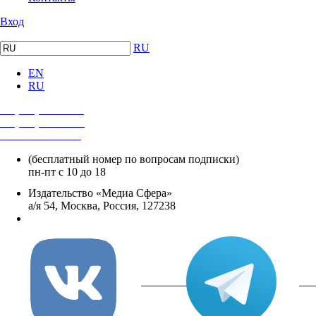
Вход
RU
EN
RU
+7 (495) 482-4118
+7 (495) 482-4329
+8 800 250-18-12
(бесплатный номер по вопросам подписки)
пн-пт с 10 до 18
Издательство «Медиа Сфера»
а/я 54, Москва, Россия, 127238
info@mediasphera.ru
вКонтакте
Tel