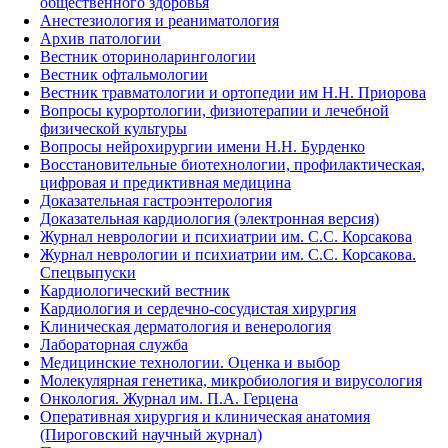
общественного здоровья
Анестезиология и реаниматология
Архив патологии
Вестник оториноларингологии
Вестник офтальмологии
Вестник травматологии и ортопедии им Н.Н. Приорова
Вопросы курортологии, физиотерапии и лечебной
физической культуры
Вопросы нейрохирургии имени Н.Н. Бурденко
Восстановительные биотехнологии, профилактическая,
цифровая и предиктивная медицина
Доказательная гастроэнтерология
Доказательная кардиология (электронная версия)
Журнал неврологии и психиатрии им. С.С. Корсакова
Журнал неврологии и психиатрии им. С.С. Корсакова.
Спецвыпуски
Кардиологический вестник
Кардиология и сердечно-сосудистая хирургия
Клиническая дерматология и венерология
Лабораторная служба
Медицинские технологии. Оценка и выбор
Молекулярная генетика, микробиология и вирусология
Онкология. Журнал им. П.А. Герцена
Оперативная хирургия и клиническая анатомия
(Пироговский научный журнал)