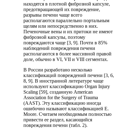
находятся в плотной фиброзной капсуле,
предотвращающей их повреждение,
разрывы печени чаще всего
располагаются параллельно портальным
щелям или непосредственно в них.
Печеночные вены и их притоки не имеют
фиброзной капсулы, поэтому
повреждаются чаще [3, 9]. Почти в 85%
наблюдений повреждения печени
располагаются в более массивной правой
доле, обычно в VI, VII и VIII сегментах.
В России разработано несколько
классификаций повреждений печени [3, 6,
8, 9]. В иностранной литературе чаще
используют классификацию Organ Injury
Scaling [59], созданную American
Association for the Surgery of Trauma
(AAST). Эту классификацию иногда
ошибочно называют классификацией E.
Moore. Считаем необходимым полностью
привести ее раздел, касающийся
повреждения печени (табл. 2).