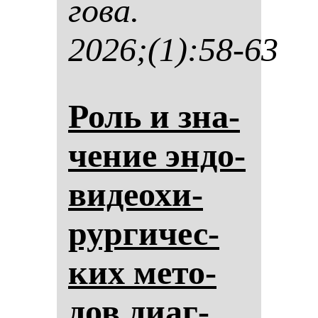
го­ва.
2026;(1):58-63
Роль и зна­
че­ние эн­до­
ви­де­охи­
рур­ги­чес­
ких ме­то­
дов ди­аг­