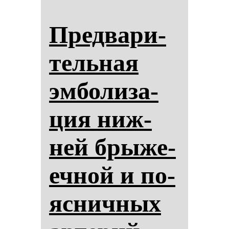
Пред­ва­ри­
тель­ная
эм­бо­ли­за­
ция ниж­
ней бры­же­
еч­ной и по­
яс­нич­ных