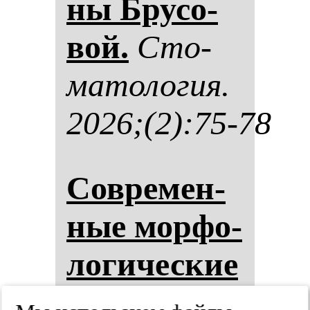
ны Бру­со­
вой.
Сто­
ма­то­ло­гия.
2026;(2):75-78
Сов­ре­мен­
ные мор­фо­
ло­ги­чес­кие
пред­став­