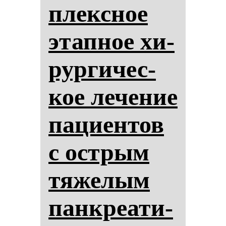
плексное
этап­ное хи­
рур­ги­чес­
кое ле­че­ние
па­ци­ен­тов
с ос­трым
тя­же­лым
пан­кре­ати­