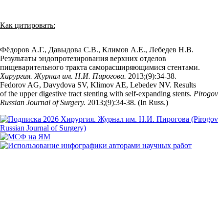
Как цитировать:
Фёдоров А.Г., Давыдова С.В., Климов А.Е., Лебедев Н.В.
Результаты эндопротезирования верхних отделов
пищеварительного тракта саморасширяющимися стентами.
Хирургия. Журнал им. Н.И. Пирогова.
2013;(9):34‑38.
Fedorov AG, Davydova SV, Klimov AE, Lebedev NV. Results
of the upper digestive tract stenting with self-expanding stents.
Pirogov
Russian Journal of Surgery.
2013;(9):34‑38. (In Russ.)