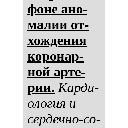
фо­не ано­
ма­лии от­
хож­де­ния
ко­ро­нар­
ной ар­те­
рии.
Кар­ди­
оло­гия и
сер­деч­но-со­