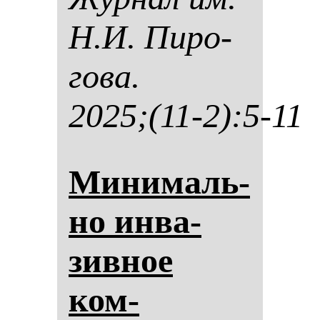
Н.И. Пи­ро­
го­ва.
2025;(11-2):5-11
Ми­ни­маль­
но ин­ва­
зив­ное
ком­