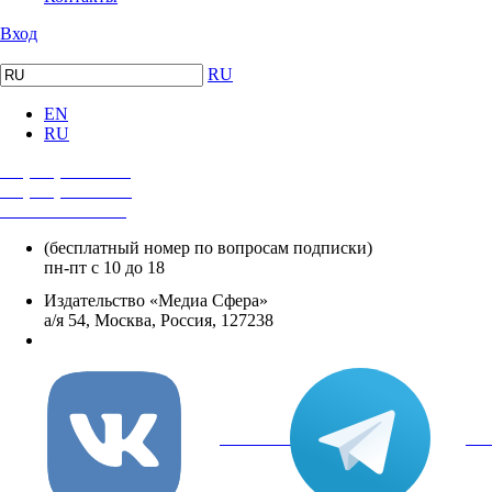
Вход
RU
EN
RU
+7 (495) 482-4118
+7 (495) 482-4329
+8 800 250-18-12
(бесплатный номер по вопросам подписки)
пн-пт с 10 до 18
Издательство «Медиа Сфера»
а/я 54, Москва, Россия, 127238
info@mediasphera.ru
вКонтакте
Tel