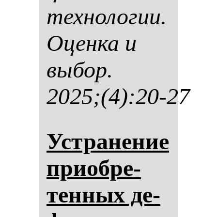
тех­но­ло­гии.
Оцен­ка и
вы­бор.
2025;(4):20-27
Ус­тра­не­ние
при­об­ре­
тен­ных де­