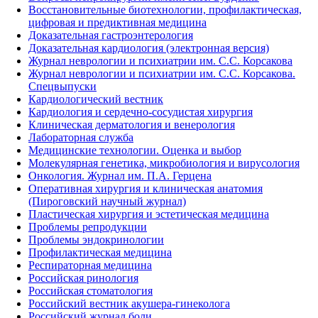
Восстановительные биотехнологии, профилактическая,
цифровая и предиктивная медицина
Доказательная гастроэнтерология
Доказательная кардиология (электронная версия)
Журнал неврологии и психиатрии им. С.С. Корсакова
Журнал неврологии и психиатрии им. С.С. Корсакова.
Спецвыпуски
Кардиологический вестник
Кардиология и сердечно-сосудистая хирургия
Клиническая дерматология и венерология
Лабораторная служба
Медицинские технологии. Оценка и выбор
Молекулярная генетика, микробиология и вирусология
Онкология. Журнал им. П.А. Герцена
Оперативная хирургия и клиническая анатомия
(Пироговский научный журнал)
Пластическая хирургия и эстетическая медицина
Проблемы репродукции
Проблемы эндокринологии
Профилактическая медицина
Респираторная медицина
Российская ринология
Российская стоматология
Российский вестник акушера-гинеколога
Российский журнал боли