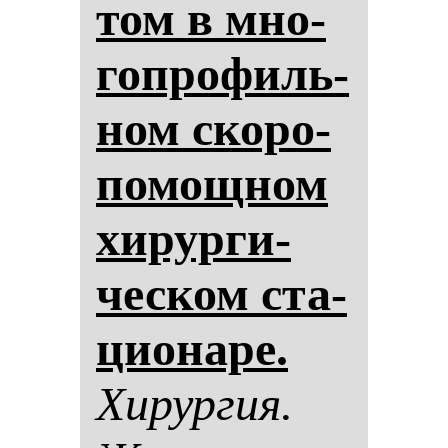
том в мно­
гоп­ро­филь­
ном ско­ро­
по­мощ­ном
хи­рур­ги­
чес­ком ста­
ци­она­ре.
Хи­рур­гия.