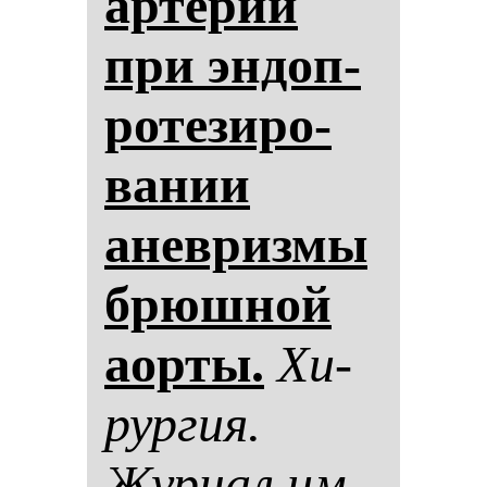
ар­те­рий
при эн­доп­
ро­те­зи­ро­
ва­нии
анев­риз­мы
брюш­ной
аор­ты.
Хи­
рур­гия.
Жур­нал им.