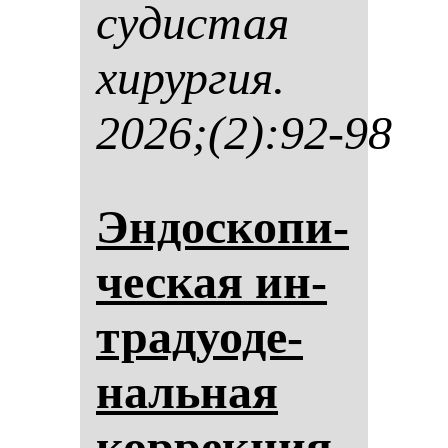
су­дис­тая
хи­рур­гия.
2026;(2):92-98
Эн­дос­ко­пи­
чес­кая ин­
тра­ду­оде­
наль­ная
кор­рек­ция