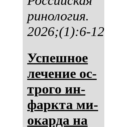
Рос­сий­ская
ри­но­ло­гия.
2026;(1):6-12
Ус­пеш­ное
ле­че­ние ос­
тро­го ин­
фар­кта ми­
окар­да на