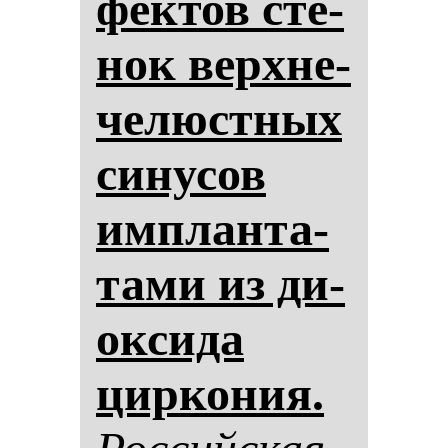
фек­тов сте­
нок вер­хне­
че­люс­тных
си­ну­сов
им­план­та­
та­ми из ди­
ок­си­да
цир­ко­ния.