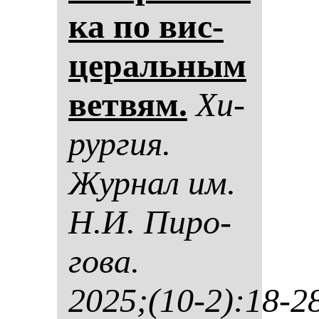
ка по вис­
це­раль­ным
вет­вям.
Хи­
рур­гия.
Жур­нал им.
Н.И. Пи­ро­
го­ва.
2025;(10-2):18-2