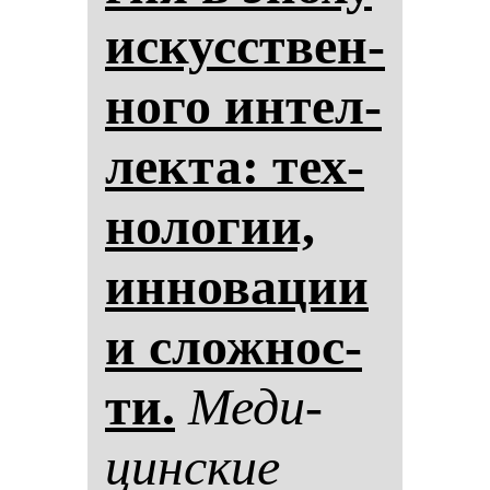
ис­кусствен­
но­го ин­тел­
лек­та: тех­
но­ло­гии,
ин­но­ва­ции
и слож­нос­
ти.
Ме­ди­
цин­ские