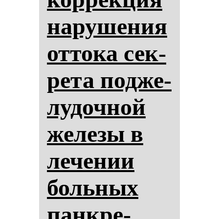
на­ру­ше­ния
от­то­ка сек­
ре­та под­же­
лу­доч­ной
же­ле­зы в
ле­че­нии
боль­ных
пан­кре­