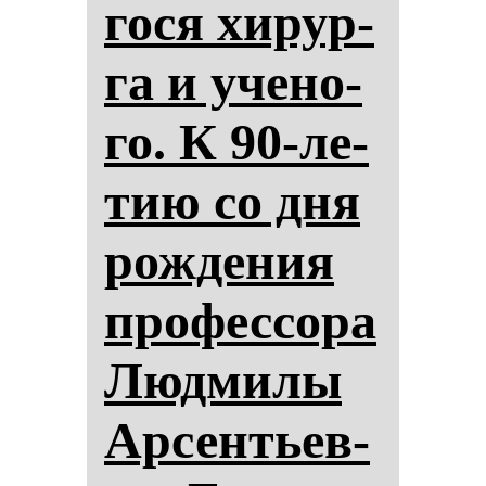
го­ся хи­рур­
га и уче­но­
го. К 90-ле­
тию со дня
рож­де­ния
про­фес­со­ра
Люд­ми­лы
Ар­сен­тьев­