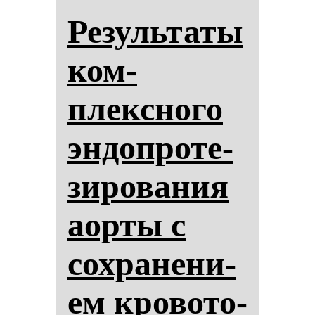
Ре­зуль­та­ты
ком­
плексно­го
эн­доп­ро­те­
зи­ро­ва­ния
аор­ты с
сох­ра­не­ни­
ем кро­во­то­