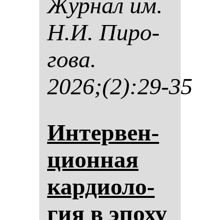
Жур­нал им.
Н.И. Пи­ро­
го­ва.
2026;(2):29-35
Ин­тер­вен­
ци­он­ная
кар­ди­оло­
гия в эпо­ху