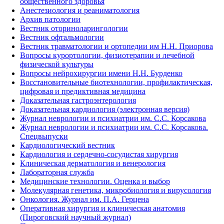
общественного здоровья
Анестезиология и реаниматология
Архив патологии
Вестник оториноларингологии
Вестник офтальмологии
Вестник травматологии и ортопедии им Н.Н. Приорова
Вопросы курортологии, физиотерапии и лечебной
физической культуры
Вопросы нейрохирургии имени Н.Н. Бурденко
Восстановительные биотехнологии, профилактическая,
цифровая и предиктивная медицина
Доказательная гастроэнтерология
Доказательная кардиология (электронная версия)
Журнал неврологии и психиатрии им. С.С. Корсакова
Журнал неврологии и психиатрии им. С.С. Корсакова.
Спецвыпуски
Кардиологический вестник
Кардиология и сердечно-сосудистая хирургия
Клиническая дерматология и венерология
Лабораторная служба
Медицинские технологии. Оценка и выбор
Молекулярная генетика, микробиология и вирусология
Онкология. Журнал им. П.А. Герцена
Оперативная хирургия и клиническая анатомия
(Пироговский научный журнал)