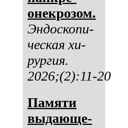
онек­ро­зом.
Эн­дос­ко­пи­
чес­кая хи­
рур­гия.
2026;(2):11-20
Па­мя­ти
вы­да­юще­