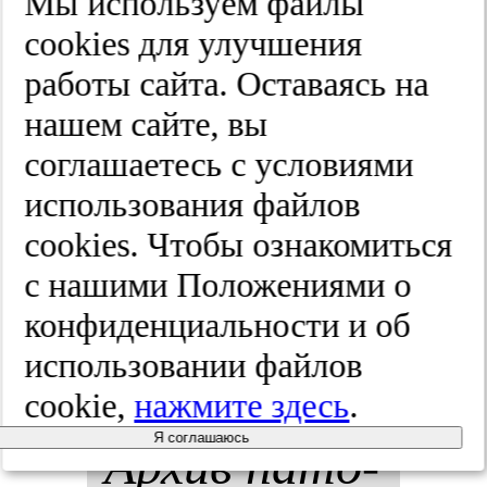
Мы используем файлы
ле­ния о пе­
cооkies для улучшения
работы сайта. Оставаясь на
ри­им­
нашем сайте, вы
плантной
соглашаетесь с условиями
использования файлов
ин­фек­ции
cооkies. Чтобы ознакомиться
в трав­ма­
с нашими Положениями о
конфиденциальности и об
то­ло­гии и
использовании файлов
ор­то­пе­дии.
cookie,
нажмите здесь
.
Я соглашаюсь
Ар­хив па­то­