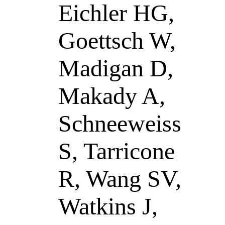
Eichler HG,
Goettsch W,
Madigan D,
Makady A,
Schneeweiss
S, Tarricone
R, Wang SV,
Watkins J,