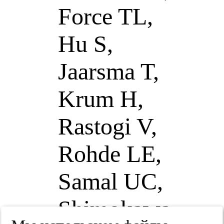
Force TL,
Hu S,
Jaarsma T,
Krum H,
Rastogi V,
Rohde LE,
Samal UC,
Shimokawa