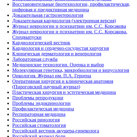
Восстановительные биотехнологии, профилактическая,
цифровая и предиктивная медицина
Доказательная гастроэнтерология
Доказательная кардиология (электронная версия)
Журнал неврологии и психиатрии им. С.С. Корсакова
Журнал неврологии и психиатрии им. С.С. Корсакова.
Спецвыпуски
Кардиологический вестник
Кардиология и сердечно-сосудистая хирургия
Клиническая дерматология и венерология
Лабораторная служба
Медицинские технологии. Оценка и выбор
Молекулярная генетика, микробиология и вирусология
Онкология. Журнал им. П.А. Герцена
Оперативная хирургия и клиническая анатомия
(Пироговский научный журнал)
Пластическая хирургия и эстетическая медицина
Проблемы репродукции
Проблемы эндокринологии
Профилактическая медицина
Респираторная медицина
Российская ринология
Российская стоматология
Российский вестник акушера-гинеколога
Российский журнал боли