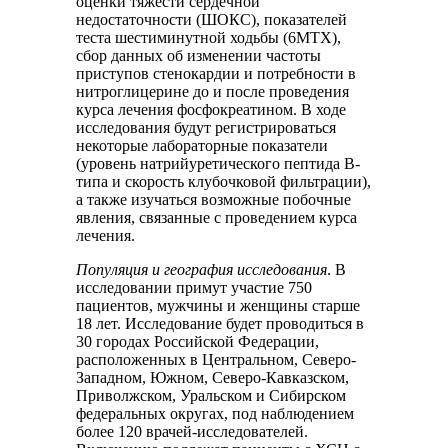
оценки тяжести сердечной
недостаточности (ШОКС), показателей
теста шестиминутной ходьбы (6МТХ),
сбор данных об изменении частоты
приступов стенокардии и потребности в
нитроглицерине до и после проведения
курса лечения фосфокреатином. В ходе
исследования будут регистрироваться
некоторые лабораторные показатели
(уровень натрийуретического пептида B-
типа и скорость клубочковой фильтрации),
а также изучаться возможные побочные
явления, связанные с проведением курса
лечения.
Популяция и география исследования
. В
исследовании примут участие 750
пациентов, мужчины и женщины старше
18 лет. Исследование будет проводиться в
30 городах Российской Федерации,
расположенных в Центральном, Северо-
Западном, Южном, Северо-Кавказском,
Приволжском, Уральском и Сибирском
федеральных округах, под наблюдением
более 120 врачей-исследователей.