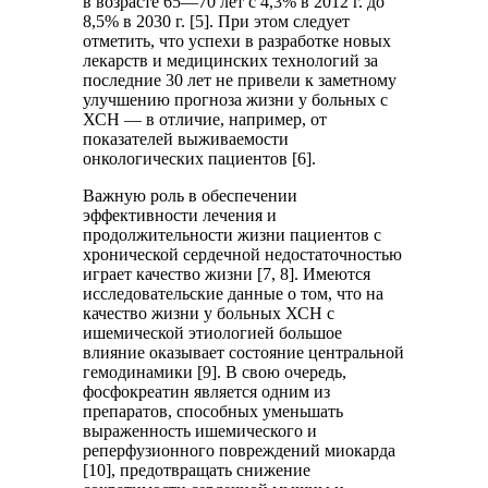
в возрасте 65—70 лет с 4,3% в 2012 г. до
8,5% в 2030 г. [5]. При этом следует
отметить, что успехи в разработке новых
лекарств и медицинских технологий за
последние 30 лет не привели к заметному
улучшению прогноза жизни у больных с
ХСН — в отличие, например, от
показателей выживаемости
онкологических пациентов [6].
Важную роль в обеспечении
эффективности лечения и
продолжительности жизни пациентов с
хронической сердечной недостаточностью
играет качество жизни [7, 8]. Имеются
исследовательские данные о том, что на
качество жизни у больных ХСН с
ишемической этиологией большое
влияние оказывает состояние центральной
гемодинамики [9]. В свою очередь,
фосфокреатин является одним из
препаратов, способных уменьшать
выраженность ишемического и
реперфузионного повреждений миокарда
[10], предотвращать снижение