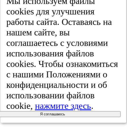
Мы используем файлы
H, Budi
cооkies для улучшения
Siswanto B,
работы сайта. Оставаясь на
нашем сайте, вы
Sliwa K,
соглашаетесь с условиями
Filippatos
использования файлов
cооkies. Чтобы ознакомиться
G. Heart
с нашими Положениями о
failure:
конфиденциальности и об
использовании файлов
preventing
cookie,
нажмите здесь
.
disease
Я соглашаюсь