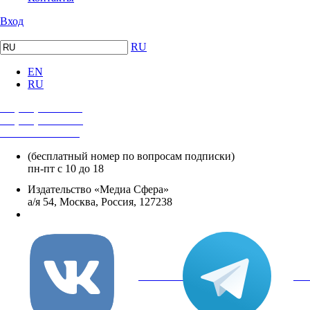
Вход
RU
EN
RU
+7 (495) 482-4118
+7 (495) 482-4329
+8 800 250-18-12
(бесплатный номер по вопросам подписки)
пн-пт с 10 до 18
Издательство «Медиа Сфера»
а/я 54, Москва, Россия, 127238
info@mediasphera.ru
вКонтакте
Tel