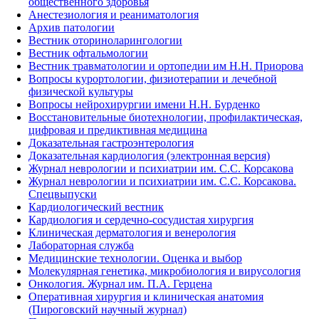
общественного здоровья
Анестезиология и реаниматология
Архив патологии
Вестник оториноларингологии
Вестник офтальмологии
Вестник травматологии и ортопедии им Н.Н. Приорова
Вопросы курортологии, физиотерапии и лечебной
физической культуры
Вопросы нейрохирургии имени Н.Н. Бурденко
Восстановительные биотехнологии, профилактическая,
цифровая и предиктивная медицина
Доказательная гастроэнтерология
Доказательная кардиология (электронная версия)
Журнал неврологии и психиатрии им. С.С. Корсакова
Журнал неврологии и психиатрии им. С.С. Корсакова.
Спецвыпуски
Кардиологический вестник
Кардиология и сердечно-сосудистая хирургия
Клиническая дерматология и венерология
Лабораторная служба
Медицинские технологии. Оценка и выбор
Молекулярная генетика, микробиология и вирусология
Онкология. Журнал им. П.А. Герцена
Оперативная хирургия и клиническая анатомия
(Пироговский научный журнал)