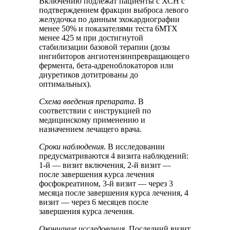
Включению подлежат пациенты с ХСН с
подтверждением фракции выброса левого
желудочка по данным эхокардиографии
менее 50% и показателями теста 6МТХ
менее 425 м при достигнутой
стабилизации базовой терапии (дозы
ингибиторов ангиотензинпревращающего
фермента, бета-адреноблокаторов или
диуретиков дотитрованы до
оптимальных).
Схема введения препарата
. В
соответствии с инструкцией по
медицинскому применению и
назначением лечащего врача.
Сроки наблюдения
. В исследовании
предусматриваются 4 визита наблюдений:
1-й — визит включения, 2-й визит —
после завершения курса лечения
фосфокреатином, 3-й визит — через 3
месяца после завершения курса лечения, 4
визит — через 6 месяцев после
завершения курса лечения.
Окончание исследования
. Последний визит