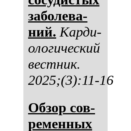
за­бо­ле­ва­
ний.
Кар­ди­
оло­ги­чес­кий
вес­тник.
2025;(3):11-16
Об­зор сов­
ре­мен­ных