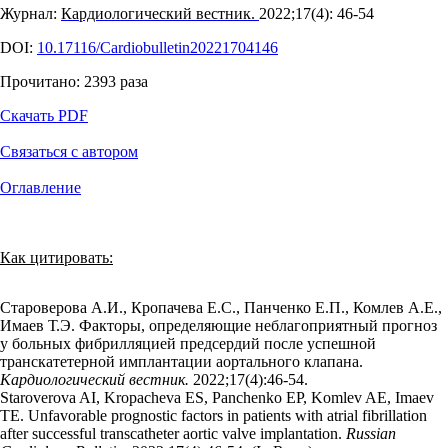
Журнал:
Кардиологический вестник.
2022;17(4): 46‑54
DOI:
10.17116/Cardiobulletin20221704146
Прочитано:
2393
раза
Скачать PDF
Связаться с автором
Оглавление
Как цитировать:
Староверова А.И., Кропачева Е.С., Панченко Е.П., Комлев А.Е.,
Имаев Т.Э. Факторы, определяющие неблагоприятный прогноз
у больных фибрилляцией предсердий после успешной
транскатетерной имплантации аортального клапана.
Кардиологический вестник.
2022;17(4):46‑54.
Staroverova AI, Kropacheva ES, Panchenko EP, Komlev AE, Imaev
TE. Unfavorable prognostic factors in patients with atrial fibrillation
after successful transcatheter aortic valve implantation.
Russian