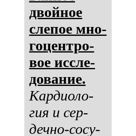
двой­ное
сле­пое мно­
го­цен­тро­
вое ис­сле­
до­ва­ние.
Кар­ди­оло­
гия и сер­
деч­но-со­су­