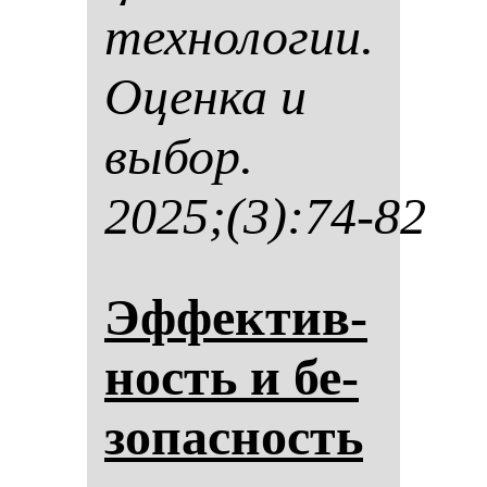
тех­но­ло­гии.
Оцен­ка и
вы­бор.
2025;(3):74-82
Эф­фек­тив­
ность и бе­
зо­пас­ность