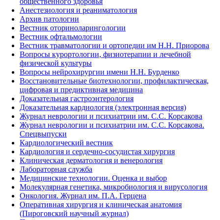
общественного здоровья
Анестезиология и реаниматология
Архив патологии
Вестник оториноларингологии
Вестник офтальмологии
Вестник травматологии и ортопедии им Н.Н. Приорова
Вопросы курортологии, физиотерапии и лечебной
физической культуры
Вопросы нейрохирургии имени Н.Н. Бурденко
Восстановительные биотехнологии, профилактическая,
цифровая и предиктивная медицина
Доказательная гастроэнтерология
Доказательная кардиология (электронная версия)
Журнал неврологии и психиатрии им. С.С. Корсакова
Журнал неврологии и психиатрии им. С.С. Корсакова.
Спецвыпуски
Кардиологический вестник
Кардиология и сердечно-сосудистая хирургия
Клиническая дерматология и венерология
Лабораторная служба
Медицинские технологии. Оценка и выбор
Молекулярная генетика, микробиология и вирусология
Онкология. Журнал им. П.А. Герцена
Оперативная хирургия и клиническая анатомия
(Пироговский научный журнал)