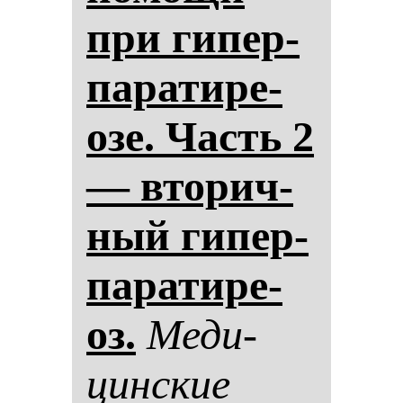
при ги­пер­
па­ра­ти­ре­
озе. Часть 2
— вто­рич­
ный ги­пер­
па­ра­ти­ре­
оз.
Ме­ди­
цин­ские