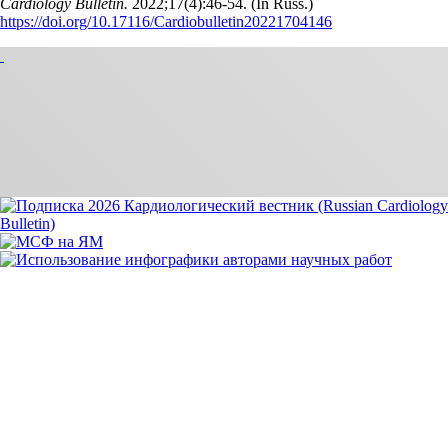
Cardiology Bulletin.
2022;17(4):46‑54. (In Russ.)
https://doi.org/10.17116/Cardiobulletin20221704146