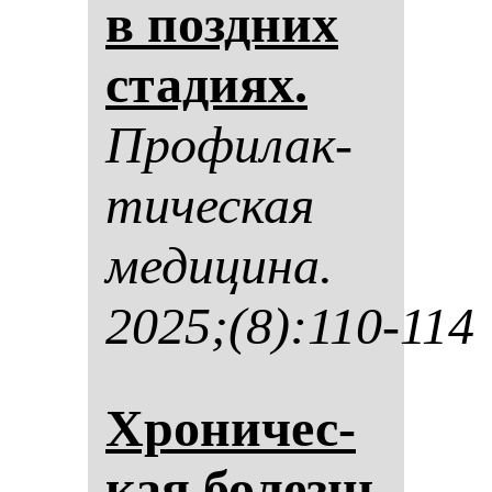
в поз­дних
ста­ди­ях.
Про­фи­лак­
ти­чес­кая
ме­ди­ци­на.
2025;(8):110-114
Хро­ни­чес­
кая бо­лезнь