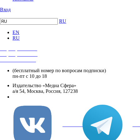
Вход
RU
EN
RU
+7 (495) 482-4118
+7 (495) 482-4329
+8 800 250-18-12
(бесплатный номер по вопросам подписки)
пн-пт с 10 до 18
Издательство «Медиа Сфера»
а/я 54, Москва, Россия, 127238
info@mediasphera.ru
вКонтакте
Tel