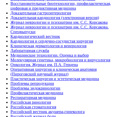
Восстановительные биотехнологии, профилактическая,
цифровая и предиктивная медицина
Доказательная гастроэнтерология
Доказательная кардиология (электронная версия)
Журнал неврологии и психиатрии им. С.С. Корсакова
Журнал неврологии и психиатрии им. С.С. Корсакова.
Спецвыпуски
Кардиологический вестник
Кардиология и сердечно-сосудистая хирургия
Клиническая дерматология и венерология
Лабораторная служба
Медицинские технологии. Оценка и выбор
Молекулярная генетика, микробиология и вирусология
Онкология. Журнал им. П.А. Герцена
Оперативная хирургия и клиническая анатомия
(Пироговский научный журнал)
Пластическая хирургия и эстетическая медицина
Проблемы репродукции
Проблемы эндокринологии
Профилактическая медицина
Респираторная медицина
Российская ринология
Российская стоматология
Российский вестник акушера-гинеколога
Российский журнал боли