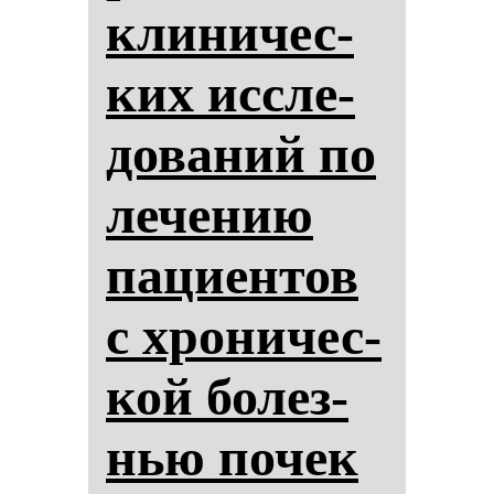
кли­ни­чес­
ких ис­сле­
до­ва­ний по
ле­че­нию
па­ци­ен­тов
с хро­ни­чес­
кой бо­лез­
нью по­чек