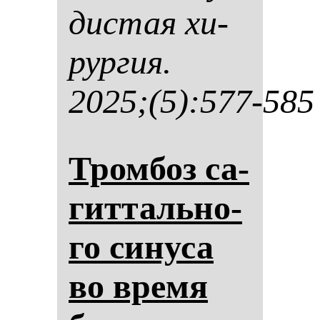
дис­тая хи­
рур­гия.
2025;(5):577-585
Тром­боз са­
гит­таль­но­
го си­ну­са
во вре­мя