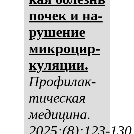
по­чек и на­
ру­ше­ние
мик­ро­цир­
ку­ля­ции.
Про­фи­лак­
ти­чес­кая
ме­ди­ци­на.
2025;(8):123-130