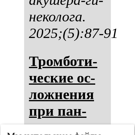
не­ко­ло­га.
2025;(5):87-91
Тром­бо­ти­
чес­кие ос­
лож­не­ния
при пан­
кре­ати­те: