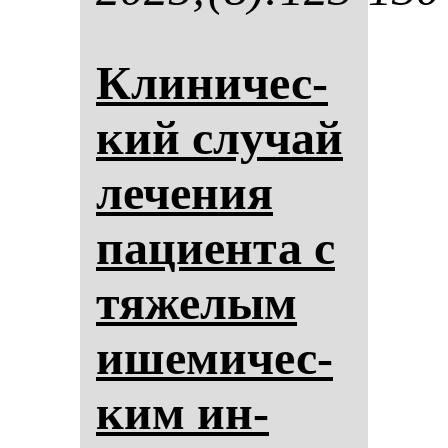
Кли­ни­чес­
кий слу­чай
ле­че­ния
па­ци­ен­та с
тя­же­лым
ише­ми­чес­
ким ин­