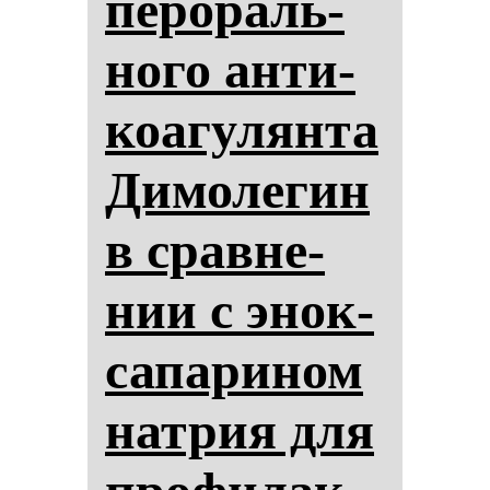
пе­ро­раль­
но­го ан­ти­
ко­агу­лян­та
Ди­мо­ле­гин
в срав­не­
нии с энок­
са­па­ри­ном
нат­рия для