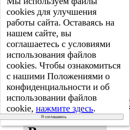
Мы используем файлы
ди­аг­нос­ти­
cооkies для улучшения
ка и про­
работы сайта. Оставаясь на
нашем сайте, вы
фи­лак­ти­ка.
соглашаетесь с условиями
Про­фи­лак­
использования файлов
cооkies. Чтобы ознакомиться
ти­чес­кая
с нашими Положениями о
ме­ди­ци­на.
конфиденциальности и об
использовании файлов
2025;(10):115-12
cookie,
нажмите здесь
.
Я соглашаюсь