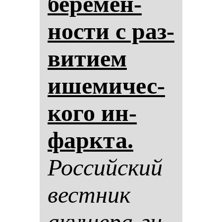
бе­ре­мен­
нос­ти с раз­
ви­ти­ем
ише­ми­чес­
ко­го ин­
фар­кта.
Рос­сий­ский
вес­тник
аку­ше­ра-ги­