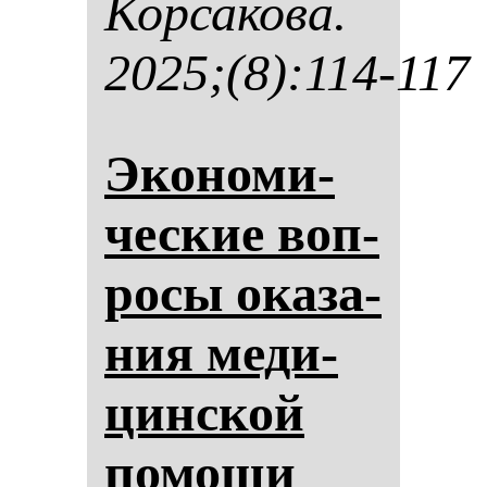
Кор­са­ко­ва.
2025;(8):114-117
Эко­но­ми­
чес­кие воп­
ро­сы ока­за­
ния ме­ди­
цин­ской
по­мо­щи