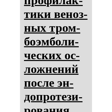
про­фи­лак­
ти­ки ве­ноз­
ных тром­
бо­эм­бо­ли­
чес­ких ос­
лож­не­ний
пос­ле эн­
доп­ро­те­зи­
ро­ва­ния