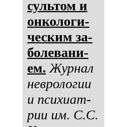
суль­том и
он­ко­ло­ги­
чес­ким за­
бо­ле­ва­ни­
ем.
Жур­нал
нев­ро­ло­гии
и пси­хи­ат­
рии им. С.С.