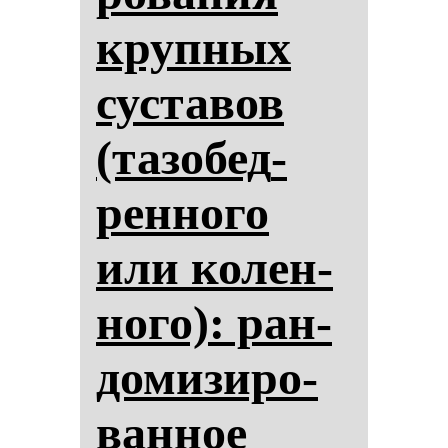
круп­ных
сус­та­вов
(та­зо­бед­
рен­но­го
или ко­лен­
но­го): ран­
до­ми­зи­ро­
ван­ное