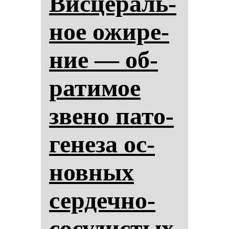
Вис­це­раль­
ное ожи­ре­
ние — об­
ра­ти­мое
зве­но па­то­
ге­не­за ос­
нов­ных
сер­деч­но-
со­су­дис­тых