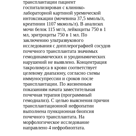
трансплантации пациент
госпитализирован с клинико-
лабораторной картиной уремической
интоксикации (мочевина 37,5 ммоль/л,
креатинин 1107 мкмоль/л). В анализах
мочи белок 115 мг/л, лейкоциты 750 в 1
мл, эритроциты 750 в 1 мл. По
заключению ультразвукового
исследования с допплерографией сосудов
почечного трансплантата значимых
гемодинамических и уродинамических
нарушений не выявлено. Концентрация
такролимуса в крови соответствует
целевому диапазону, согласно схемы
иммуносупрессии и сроков после
трансплантации. По жизненным
показаниям начата заместительная
почечная терапия (программный
гемодиализ). С целью выяснения причин
трансплантационной нефропатии
выполнена пункционная биопсия
почечного трансплантата. На
морфологическое исследование
направлено 4 нефробиоптата.