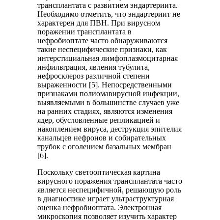
трансплантата с развитием эндартериита.
Необходимо отметить, что эндартериит не
характерен для ПВН. При вирусном
поражении трансплантата в
нефробиоптате часто обнаруживаются
такие неспецифические признаки, как
интерстициальная лимфоплазмоцитарная
инфильтрация, явления тубулита,
нефросклероз различной степени
выраженности [5]. Непосредственными
признаками полиомавирусной инфекции,
выявляемыми в большинстве случаев уже
на ранних стадиях, являются изменения
ядер, обусловленные репликацией и
накоплением вируса, деструкция эпителия
канальцев нефронов и собирательных
трубок с оголением базальных мембран
[6].
Поскольку светооптическая картина
вирусного поражения трансплантата часто
является неспецифичной, решающую роль
в диагностике играет ультраструктурная
оценка нефробиоптата. Электронная
микроскопия позволяет изучить характер