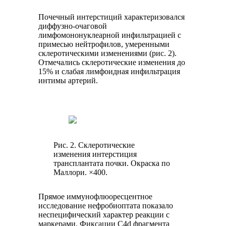
Почечный интерстиций характеризовался
диффузно-очаговой
лимфомононуклеарной инфильтрацией с
примесью нейтрофилов, умеренными
склеротическими изменениями (рис. 2).
Отмечались склеротические изменения до
15% и слабая лимфоидная инфильтрация
интимы артерий.
Рис. 2. Склеротические
изменения интерстиция
трансплантата почки. Окраска по
Маллори. ×400.
Прямое иммунофлюоресцентное
исследование нефробиоптата показало
неспецифический характер реакции с
маркерами. Фиксации C4d фрагмента