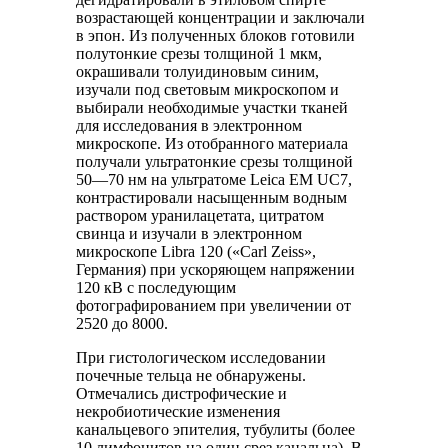
возрастающей концентрации и заключали
в эпон. Из полученных блоков готовили
полутонкие срезы толщиной 1 мкм,
окрашивали толуидиновым синим,
изучали под световым микроскопом и
выбирали необходимые участки тканей
для исследования в электронном
микроскопе. Из отобранного материала
получали ультратонкие срезы толщиной
50—70 нм на ультратоме Leica EM UC7,
контрастировали насыщенным водным
раствором уранилацетата, цитратом
свинца и изучали в электронном
микроскопе Libra 120 («Carl Zeiss»,
Германия) при ускоряющем напряжении
120 кВ с последующим
фотографированием при увеличении от
2520 до 8000.
При гистологическом исследовании
почечные тельца не обнаружены.
Отмечались дистрофические и
некробиотические изменения
канальцевого эпителия, тубулиты (более
10 лимфоцитов на один срез канальца). В