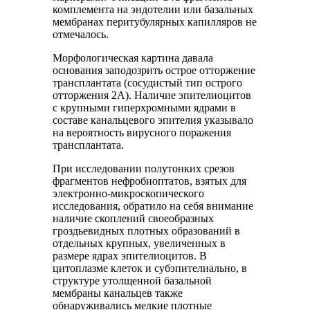
комплемента на эндотелии или базальных
мембранах перитубулярных капилляров не
отмечалось.
Морфологическая картина давала
основания заподозрить острое отторжение
трансплантата (сосудистый тип острого
отторжения 2А). Наличие эпителиоцитов
с крупными гиперхромными ядрами в
составе канальцевого эпителия указывало
на вероятность вирусного поражения
трансплантата.
При исследовании полутонких срезов
фрагментов нефробиоптатов, взятых для
электронно-микроскопического
исследования, обратило на себя внимание
наличие скоплений своеобразных
гроздьевидных плотных образований в
отдельных крупных, увеличенных в
размере ядрах эпителиоцитов. В
цитоплазме клеток и субэпителиально, в
структуре утолщенной базальной
мембраны канальцев также
обнаруживались мелкие плотные