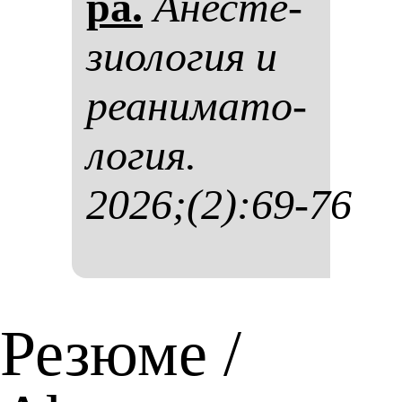
ра.
Анес­те­
зи­оло­гия и
ре­ани­ма­то­
ло­гия.
2026;(2):69-76
Резюме /