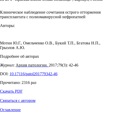
Клиническое наблюдение сочетания острого отторжения
трансплантата с полиомавирусной нефропатией
Авторы:
Мотин Ю.Г.
,
Омельченко О.В.
,
Букий Т.П.
,
Бгатова Н.П.
,
Грызлов А.Ю.
Подробнее об авторах
Журнал:
Архив патологии.
2017;79(3): 42‑46
DOI:
10.17116/patol201779342-46
Прочитано:
2316
раз
Скачать PDF
Связаться с автором
Оглавление