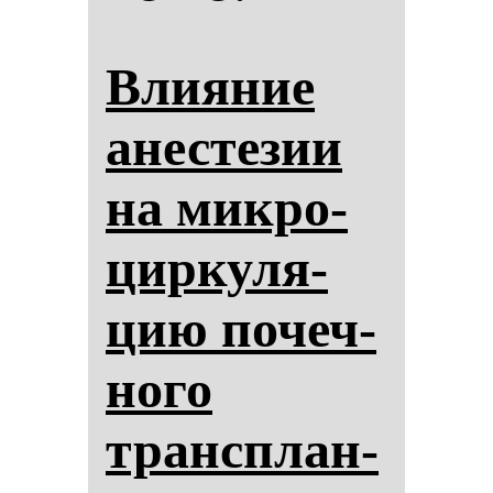
Вли­яние
анес­те­зии
на мик­ро­
цир­ку­ля­
цию по­чеч­
но­го
трансплан­