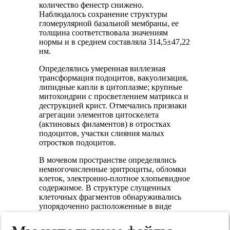
количество фенестр снижено.
Наблюдалось сохранение структуры
гломерулярной базальной мембраны, ее
толщина соответствовала значениям
нормы и в среднем составляла 314,5±47,22
нм.
Определялись умеренная виллезная
трансформация подоцитов, вакуолизация,
липидные капли в цитоплазме; крупные
митохондрии с просветлением матрикса и
деструкцией крист. Отмечались признаки
агрегации элементов цитоскелета
(актиновых филаментов) в отростках
подоцитов, участки слияния малых
отростков подоцитов.
В мочевом пространстве определялись
немногочисленные эритроциты, обломки
клеток, электронно-плотное хлопьевидное
содержимое. В структуре слущенных
клеточных фрагментов обнаруживались
упорядоченно расположенные в виде
кластеров электронно-плотные округлые
образования размером 39,1±3,58 нм (рис.