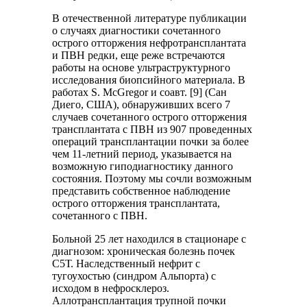
В отечественной литературе публикации
о случаях диагностики сочетанного
острого отторжения нефротрансплантата
и ПВН редки, еще реже встречаются
работы на основе ультраструктурного
исследования биопсийного материала. В
работах S. McGregor и соавт. [9] (Сан
Диего, США), обнаруживших всего 7
случаев сочетанного острого отторжения
трансплантата с ПВН из 907 проведенных
операций трансплантации почки за более
чем 11-летний период, указывается на
возможную гиподиагностику данного
состояния. Поэтому мы сочли возможным
представить собственное наблюдение
острого отторжения трансплантата,
сочетанного с ПВН.
Больной 25 лет находился в стационаре с
диагнозом: хроническая болезнь почек
С5Т. Наследственный нефрит с
тугоухостью (синдром Альпорта) с
исходом в нефросклероз.
Аллотрансплантация трупной почки