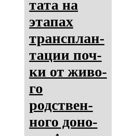
та­та на
эта­пах
трансплан­
та­ции поч­
ки от жи­во­
го
родствен­
но­го до­но­