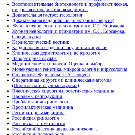
Восстановительные биотехнологии, профилактическая,
цифровая и предиктивная медицина
Доказательная гастроэнтерология
Доказательная кардиология (электронная версия)
Журнал неврологии и психиатрии им. С.С. Корсакова
Журнал неврологии и психиатрии им. С.С. Корсакова.
Спецвыпуски
Кардиологический вестник
Кардиология и сердечно-сосудистая хирургия
Клиническая дерматология и венерология
Лабораторная служба
Медицинские технологии. Оценка и выбор
Молекулярная генетика, микробиология и вирусология
Онкология. Журнал им. П.А. Герцена
Оперативная хирургия и клиническая анатомия
(Пироговский научный журнал)
Пластическая хирургия и эстетическая медицина
Проблемы репродукции
Проблемы эндокринологии
Профилактическая медицина
Респираторная медицина
Российская ринология
Российская стоматология
Российский вестник акушера-гинеколога
Российский журнал боли