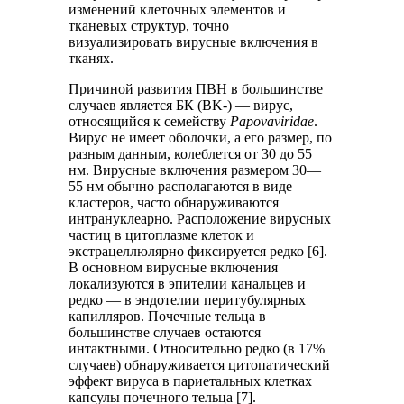
изменений клеточных элементов и
тканевых структур, точно
визуализировать вирусные включения в
тканях.
Причиной развития ПВН в большинстве
случаев является БК (BK-) — вирус,
относящийся к семейству
Papovaviridae
.
Вирус не имеет оболочки, а его размер, по
разным данным, колеблется от 30 до 55
нм. Вирусные включения размером 30—
55 нм обычно располагаются в виде
кластеров, часто обнаруживаются
интрануклеарно. Расположение вирусных
частиц в цитоплазме клеток и
экстрацеллюлярно фиксируется редко [6].
В основном вирусные включения
локализуются в эпителии канальцев и
редко — в эндотелии перитубулярных
капилляров. Почечные тельца в
большинстве случаев остаются
интактными. Относительно редко (в 17%
случаев) обнаруживается цитопатический
эффект вируса в париетальных клетках
капсулы почечного тельца [7].