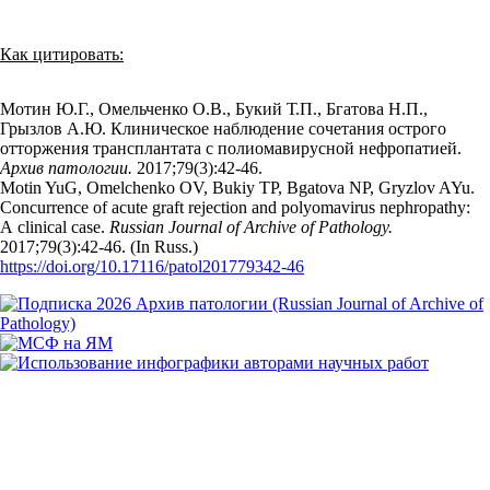
Как цитировать:
Мотин Ю.Г., Омельченко О.В., Букий Т.П., Бгатова Н.П.,
Грызлов А.Ю. Клиническое наблюдение сочетания острого
отторжения трансплантата с полиомавирусной нефропатией.
Архив патологии.
2017;79(3):42‑46.
Motin YuG, Omelchenko OV, Bukiy TP, Bgatova NP, Gryzlov AYu.
Concurrence of acute graft rejection and polyomavirus nephropathy:
A clinical case.
Russian Journal of Archive of Pathology.
2017;79(3):42‑46. (In Russ.)
https://doi.org/10.17116/patol201779342-46