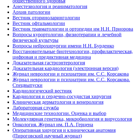
общественного здоровья
Анестезиология и реаниматология
Архив патологии
Вестник оториноларингологии
Вестник офтальмологии
Вестник травматологии и ортопедии им Н.Н. Приорова
Вопросы курортологии, физиотерапии и лечебной
физической культуры
Вопросы нейрохирургии имени Н.Н. Бурденко
Восстановительные биотехнологии, профилактическая,
цифровая и предиктивная медицина
Доказательная гастроэнтерология
Доказательная кардиология (электронная версия)
Журнал неврологии и психиатрии им. С.С. Корсакова
Журнал неврологии и психиатрии им. С.С. Корсакова.
Спецвыпуски
Кардиологический вестник
Кардиология и сердечно-сосудистая хирургия
Клиническая дерматология и венерология
Лабораторная служба
Медицинские технологии. Оценка и выбор
Молекулярная генетика, микробиология и вирусология
Онкология. Журнал им. П.А. Герцена
Оперативная хирургия и клиническая анатомия
(Пироговский научный журнал)