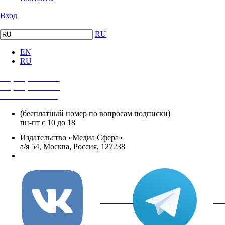
Вход
RU
EN
RU
+7 (495) 482-4118
+7 (495) 482-4329
+8 800 250-18-12
(бесплатный номер по вопросам подписки)
пн-пт с 10 до 18
Издательство «Медиа Сфера»
а/я 54, Москва, Россия, 127238
info@mediasphera.ru
вКонтакте
Tel