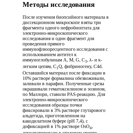
Методы исследования
После изучения биопсийного материала в
диссекционном микроскопе взяты три
фрагмента одного нефробиоптата для
электронно-микроскопического
исследования и один фрагмент для
проведения прямого
иммунофлюоресцентного исследования с
использованием антител к
иммуноглобулинам A, M, G, C
, λ- и κ-
3
легким цепям, C
Q, фибриногену, C4d.
1
Оставшийся материал после фиксации в
10% растворе формалина обезвоживали,
заливали в парафин. Полученные срезы
окрашивали гематоксилином и эозином,
по Маллори, ставили PAS-реакцию. Для
электронно-микроскопического
исследования образцы почки
фиксировали в 3% растворе глутарового
альдегида, приготовленном на
какодилатном буфере (pH 7,4), с
дофиксацией в 1% растворе ОsO
,
4
дегидратировали в этиловом спирте