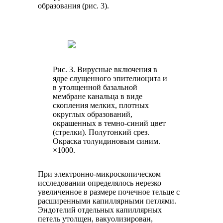
образования (рис. 3).
Рис. 3. Вирусные включения в
ядре слущенного эпителиоцита и
в утолщенной базальной
мембране канальца в виде
скопления мелких, плотных
округлых образований,
окрашенных в темно-синий цвет
(стрелки). Полутонкий срез.
Окраска толуидиновым синим.
×1000.
При электронно-микроскопическом
исследовании определялось нерезко
увеличенное в размере почечное тельце с
расширенными капиллярными петлями.
Эндотелий отдельных капиллярных
петель утолщен, вакуолизирован,