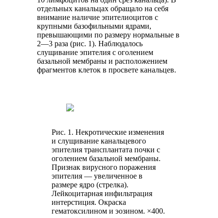
отдельных канальцах обращало на себя
внимание наличие эпителиоцитов с
крупными базофильными ядрами,
превышающими по размеру нормальные в
2—3 раза (рис. 1). Наблюдалось
слущивание эпителия с оголением
базальной мембраны и расположением
фрагментов клеток в просвете канальцев.
Рис. 1. Некротические изменения
и слущивание канальцевого
эпителия трансплантата почки с
оголением базальной мембраны.
Признак вирусного поражения
эпителия — увеличенное в
размере ядро (стрелка).
Лейкоцитарная инфильтрация
интерстиция. Окраска
гематоксилином и эозином. ×400.