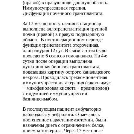
(правой) в правую подвздошную область.
Иммуносупрессивная терапия.
Дисфункция почечного трансплантата.
За 17 мес до поступления в стационар
выполнена аллотрансплантация трупной
почки (правой) в правую подвздошную
область. В постоперационном периоде
функция трансплантата отсроченная,
олигоанурия 12 сут. В связи с этим было
проведено 6 сеансов гемодиализа. На 4-е
сутки после операции выполнена
пункционная биопсия трансплантата,
показавшая картину острого канальцевого
некроза. Проводилась трехкомпонентная
иммуносупрессивная терапия (такролимус
+ микофеноловая кислота + преднизолон)
с индукцией иммуносупрессии
базиликсимабом.
В последующем пациент амбулаторно
наблюдался у нефролога. Отмечалось
постепенное нарастание азотемии, были
назначены диета с ограничением белка,
прием кетостерила. Через 17 мес после