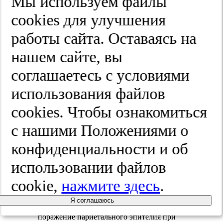
Мы используем файлы
4). Характерное кластерное расположение,
форма и размеры частиц позволили
cооkies для улучшения
предположить вирусные включения
полиомавируса [7].
работы сайта. Оставаясь на
нашем сайте, вы
соглашаетесь с условиями
использования файлов
Рис. 4. Электронограмма. В
мочевом пространстве почечного
cооkies. Чтобы ознакомиться
тельца фрагменты разрушенных
клеток, вирусные включения,
с нашими Положениями о
×8000.
конфиденциальности и об
Отмечались признаки умеренного
использовании файлов
склерозирования париетального листка
капсулы почечного тельца, набухание
cookie,
нажмите здесь
.
эпителиоцитов, дистрофические и
некробиотические изменения,
слущивание клеток. Ряд авторов
Я соглашаюсь
указывают на возможное (хотя и редкое)
поражение париетального эпителия при