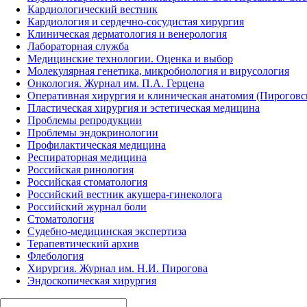
Кардиологический вестник
Кардиология и сердечно-сосудистая хирургия
Клиническая дерматология и венерология
Лабораторная служба
Медицинские технологии. Оценка и выбор
Молекулярная генетика, микробиология и вирусология
Онкология. Журнал им. П.А. Герцена
Оперативная хирургия и клиническая анатомия (Пирогов
Пластическая хирургия и эстетическая медицина
Проблемы репродукции
Проблемы эндокринологии
Профилактическая медицина
Респираторная медицина
Российская ринология
Российская стоматология
Российский вестник акушера-гинеколога
Российский журнал боли
Стоматология
Судебно-медицинская экспертиза
Терапевтический архив
Флебология
Хирургия. Журнал им. Н.И. Пирогова
Эндоскопическая хирургия