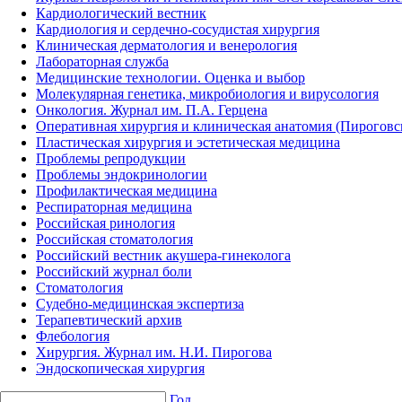
Кардиологический вестник
Кардиология и сердечно-сосудистая хирургия
Клиническая дерматология и венерология
Лабораторная служба
Медицинские технологии. Оценка и выбор
Молекулярная генетика, микробиология и вирусология
Онкология. Журнал им. П.А. Герцена
Оперативная хирургия и клиническая анатомия (Пирогов
Пластическая хирургия и эстетическая медицина
Проблемы репродукции
Проблемы эндокринологии
Профилактическая медицина
Респираторная медицина
Российская ринология
Российская стоматология
Российский вестник акушера-гинеколога
Российский журнал боли
Стоматология
Судебно-медицинская экспертиза
Терапевтический архив
Флебология
Хирургия. Журнал им. Н.И. Пирогова
Эндоскопическая хирургия
Год