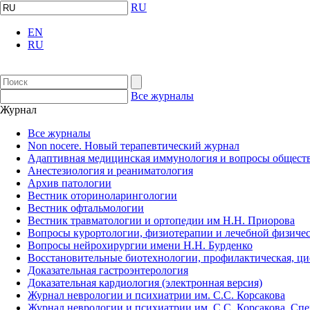
RU
EN
RU
Все журналы
Журнал
Все журналы
Non nocere. Новый терапевтический журнал
Адаптивная медицинская иммунология и вопросы обществ
Анестезиология и реаниматология
Архив патологии
Вестник оториноларингологии
Вестник офтальмологии
Вестник травматологии и ортопедии им Н.Н. Приорова
Вопросы курортологии, физиотерапии и лечебной физичес
Вопросы нейрохирургии имени Н.Н. Бурденко
Восстановительные биотехнологии, профилактическая, ц
Доказательная гастроэнтерология
Доказательная кардиология (электронная версия)
Журнал неврологии и психиатрии им. С.С. Корсакова
Журнал неврологии и психиатрии им. С.С. Корсакова. Сп