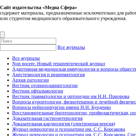
Сайт издательства «Медиа Сфера»
содержит материалы, предназначенные исключительно для рабо
или студентом медицинского образовательного учреждения.
Все журналы
Все журналы
Non nocere. Новый терапевтический журнал
Адаптивная медицинская иммунология и вопросы обществ
Анестезиология и реаниматология
Архив патологии
Вестник оториноларингологии
Вестник офтальмологии
Вестник травматологии и ортопедии им Н.Н. Приорова
Вопросы курортологии, физиотерапии и лечебной физичес
Вопросы нейрохирургии имени Н.Н. Бурденко
Восстановительные биотехнологии, профилактическая, ц
Доказательная гастроэнтерология
Доказательная кардиология (электронная версия)
Журнал неврологии и психиатрии им. С.С. Корсакова
Журнал неврологии и психиатрии им. С.С. Корсакова. Сп