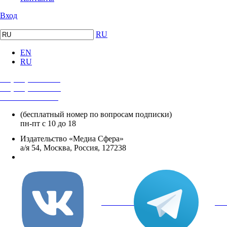
Вход
RU
EN
RU
+7 (495) 482-4118
+7 (495) 482-4329
+8 800 250-18-12
(бесплатный номер по вопросам подписки)
пн-пт с 10 до 18
Издательство «Медиа Сфера»
а/я 54, Москва, Россия, 127238
info@mediasphera.ru
вКонтакте
Tel