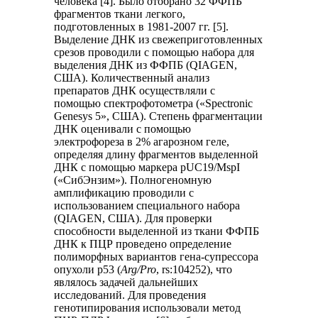
человека [4]. Было отобрано 32 ФФПБ
фрагментов ткани легкого,
подготовленных в 1981-2007 гг. [5].
Выделение ДНК из свежеприготовленных
срезов проводили с помощью набора для
выделения ДНК из ФФПБ (QIAGEN,
США). Количественный анализ
препаратов ДНК осуществляли с
помощью спектрофотометра («Spectronic
Genesys 5», США). Степень фрагментации
ДНК оценивали с помощью
электрофореза в 2% агарозном геле,
определяя длину фрагментов выделенной
ДНК с помощью маркера pUC19/MspI
(«СибЭнзим»). Полногеномную
амплификацию проводили с
использованием специального набора
(QIAGEN, США). Для проверки
способности выделенной из ткани ФФПБ
ДНК к ПЦР проведено определение
полиморфных вариантов гена-супрессора
опухоли р53 (
Arg/Pro
, rs:104252), что
являлось задачей дальнейших
исследований. Для проведения
генотипирования использовали метод