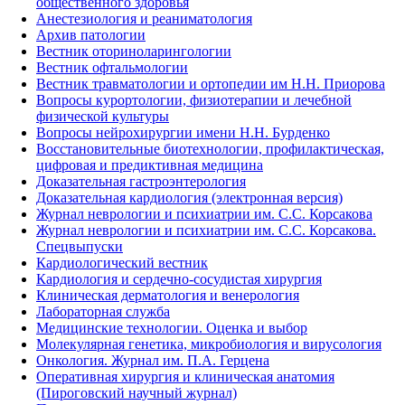
общественного здоровья
Анестезиология и реаниматология
Архив патологии
Вестник оториноларингологии
Вестник офтальмологии
Вестник травматологии и ортопедии им Н.Н. Приорова
Вопросы курортологии, физиотерапии и лечебной
физической культуры
Вопросы нейрохирургии имени Н.Н. Бурденко
Восстановительные биотехнологии, профилактическая,
цифровая и предиктивная медицина
Доказательная гастроэнтерология
Доказательная кардиология (электронная версия)
Журнал неврологии и психиатрии им. С.С. Корсакова
Журнал неврологии и психиатрии им. С.С. Корсакова.
Спецвыпуски
Кардиологический вестник
Кардиология и сердечно-сосудистая хирургия
Клиническая дерматология и венерология
Лабораторная служба
Медицинские технологии. Оценка и выбор
Молекулярная генетика, микробиология и вирусология
Онкология. Журнал им. П.А. Герцена
Оперативная хирургия и клиническая анатомия
(Пироговский научный журнал)