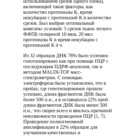
использованием срезов одного блока),
включающий такие факторы, как
количество протеиназы К, время
инкубации с протеиназой К и количество
срезов. Был выбран оптимальный
комплекс условий: 5 срезов ткани легкого
ФФПБ толщиной 10 мкм, 20 мкл
протеиназы К и время инкубации с
протеиназой К 4 ч.
Из 32 образцов ДНК 78% было успешно
генотипировано как при помощи ПЦР с
последующим ПДРФ-анализом, так и
методом MALDI-TOF масс-
спектрометрии. С помощью
электрофореза было установлено, что в
пробах, где генотипирование прошло
успешно, длина фрагментов ДНК была
более 500 п.н., а в оставшихся 22% проб
длина фрагментов ДНК была менее 500
п.н., что скорее всего и явилось причиной
невозможности проведения ПЦР [1, 7].
Проведение полногеномной
амплификации в 22% образцов для
улучшения качественных и