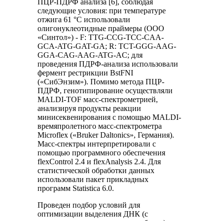
ПЦР-ПДРФ анализа [6], соблюдая
следующие условия: при температуре
отжига 61 °С использовали
олигонуклеотидные праймеры (ООО
«Синтол») - F: TTG-CCG-TCC-CAA-
GCA-ATG-GAT-GA; R: TCT-GGG-AAG-
GGA-CAG-AAG-ATG-AC; для
проведения ПДРФ-анализа использовали
фермент рестрикции BstFNI
(«СибЭнзим»). Помимо метода ПЦР-
ПДРФ, генотипирование осуществляли
MALDI-TOF масс-спектрометрией,
анализируя продукты реакции
минисеквенирования с помощью MALDI-
времяпролетного масс-спектрометра
Microflex («Bruker Daltonics», Германия).
Масс-спектры интерпретировали с
помощью программного обеспечения
flexControl 2.4 и flexAnalysis 2.4. Для
статистической обработки данных
использовали пакет прикладных
программ Statistica 6.0.
Проведен подбор условий для
оптимизации выделения ДНК (с