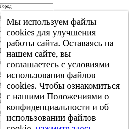
Город
Край
Мы используем файлы
Улица
cооkies для улучшения
Дом
работы сайта. Оставаясь на
нашем сайте, вы
Квартира
соглашаетесь с условиями
Название юридического лица
использования файлов
ИНН
cооkies. Чтобы ознакомиться
КПП
с нашими Положениями о
Пароль
Пароль
конфиденциальности и об
Повторите пароль
использовании файлов
cookie,
нажмите здесь
.