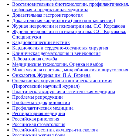
Восстановительные биотехнологии, профилактическая,
цифровая и предиктивная медицина
Доказательная гастроэнтерология
Доказательная кардиология (электронная версия)
Журнал неврологии и психиатрии им. С.С. Корсакова
Журнал неврологии и психиатрии им. С.С. Корсакова.
Спецвыпуски
Кардиологический вестник
Кардиология и сердечно-сосудистая хирургия
Клиническая дерматология и венерология
Лабораторная служба
Медицинские технологии. Оценка и выбор
Молекулярная генетика, микробиология и вирусология
Онкология. Журнал им. П.А. Герцена
Оперативная хирургия и клиническая анатомия
(Пироговский научный журнал)
Пластическая хирургия и эстетическая медицина
Проблемы репродукции
Проблемы эндокринологии
Профилактическая медицина
Респираторная медицина
Российская ринология
Российская стоматология
Российский вестник акушера-гинеколога
Российский журнал боли