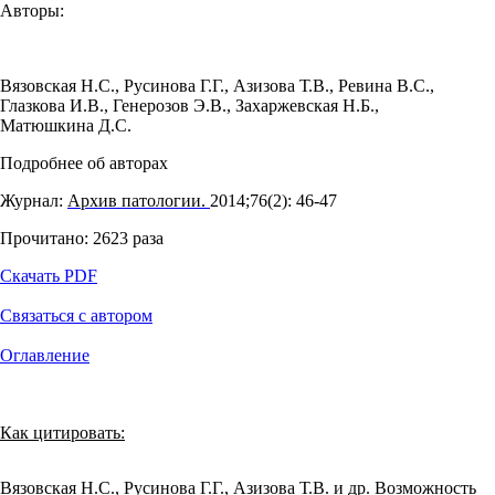
Авторы:
Вязовская Н.С.
,
Русинова Г.Г.
,
Азизова Т.В.
,
Ревина В.С.
,
Глазкова И.В.
,
Генерозов Э.В.
,
Захаржевская Н.Б.
,
Матюшкина Д.С.
Подробнее об авторах
Журнал:
Архив патологии.
2014;76(2): 46‑47
Прочитано:
2623
раза
Скачать PDF
Связаться с автором
Оглавление
Как цитировать:
Вязовская Н.С., Русинова Г.Г., Азизова Т.В. и др. Возможность