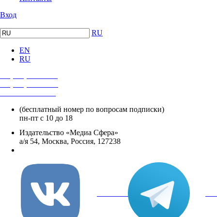
Вход
RU
EN
RU
+7 (495) 482-4118
+7 (495) 482-4329
+8 800 250-18-12
(бесплатный номер по вопросам подписки)
пн-пт с 10 до 18
Издательство «Медиа Сфера»
а/я 54, Москва, Россия, 127238
info@mediasphera.ru
вКонтакте
Tel