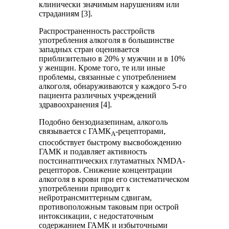
клинически значимым нарушениям или
страданиям [3].
Распространенность расстройств
употребления алкоголя в большинстве
западных стран оценивается
приблизительно в 20% у мужчин и в 10%
у женщин. Кроме того, те или иные
проблемы, связанные с употреблением
алкоголя, обнаруживаются у каждого 5-го
пациента различных учреждений
здравоохранения [4].
Подобно бензодиазепинам, алкоголь
связывается с ГАМК
-рецепторами,
А
способствует быстрому высвобождению
ГАМК и подавляет активность
постсинаптических глутаматных NMDA-
рецепторов. Снижение концентрации
алкоголя в крови при его систематическом
употреблении приводит к
нейротрансмиттерным сдвигам,
противоположным таковым при острой
интоксикации, с недостаточным
содержанием ГАМК и избыточными