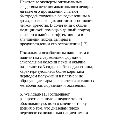
Некоторые эксперты оптимальным
средством лечения алкогольного делирия
на всем его протяжении считают
быстродействующие бензодиазепины в
дозах, позволяющих достигать состояния
легкой дремоты. В сочетании с общей
медицинской помощью данный подход
считается наиболее эффективным в
улучшении исхода делирия и
предупреждении его осложнений [12].
Пожилым и ослабленным пациентам и
пациентам с серьезными формами
алкогольной болезни печени обычно
назначаются 3-гидроксибензодиазепины,
характеризующиеся более коротким
периодом полужизни в плазме и не
образующие фармакологически активных
метаболитов: лоразепам и оксазепам.
S. Weintraub [13] оспаривает
распространенную и недостаточно
обоснованную, по его мнению, точку
зрения о том, что диазепам плохо
переносится пожилыми пациентами и