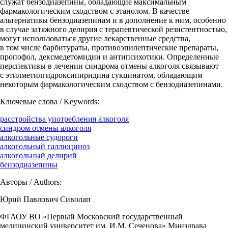
служат бензодиазепины, обладающие максимальным
фармакологическим сходством с этанолом. В качестве
альтернативы бензодиазепинам и в дополнение к ним, особенно
в случае затяжного делирия с терапевтической резистентностью,
могут использоваться другие лекарственные средства,
в том числе барбитураты, противоэпилептические препараты,
пропофол, дексмедетомидин и антипсихотики. Определенные
перспективы в лечении синдрома отмены алкоголя связывают
с этилметилгидроксипиридина сукцинатом, обладающим
некоторым фармакологическим сходством с бензодиазепинами.
Ключевые слова / Keywords:
расстройства употребления алкоголя
синдром отмены алкоголя
алкогольные судороги
алкогольный галлюциноз
алкогольный делирий
бензодиазепины
Авторы / Authors:
Юрий Павлович Сиволап
ФГАОУ ВО «Первый Московский государственный
медицинский университет им. И.М. Сеченова» Минздрава