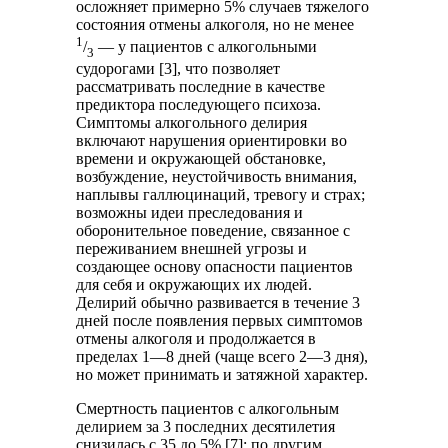
осложняет примерно 5% случаев тяжелого
состояния отмены алкоголя, но не менее
1
/
— у пациентов с алкогольными
3
судорогами [3], что позволяет
рассматривать последние в качестве
предиктора последующего психоза.
Симптомы алкогольного делирия
включают нарушения ориентировки во
времени и окружающей обстановке,
возбуждение, неустойчивость внимания,
наплывы галлюцинаций, тревогу и страх;
возможны идеи преследования и
оборонительное поведение, связанное с
переживанием внешней угрозы и
создающее основу опасности пациентов
для себя и окружающих их людей.
Делирий обычно развивается в течение 3
дней после появления первых симптомов
отмены алкоголя и продолжается в
пределах 1—8 дней (чаще всего 2—3 дня),
но может принимать и затяжной характер.
Смертность пациентов с алкогольным
делирием за 3 последних десятилетия
снизилась с 35 до 5% [7]; по другим