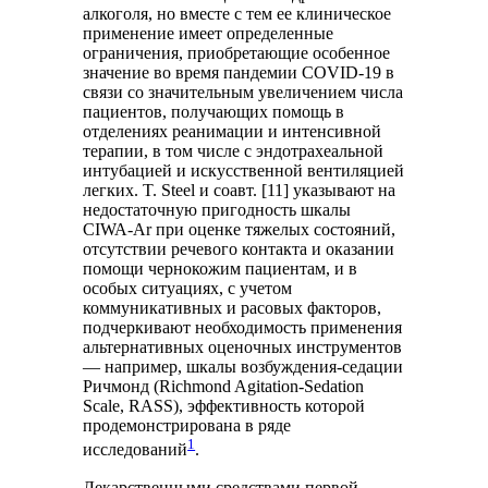
алкоголя, но вместе с тем ее клиническое
применение имеет определенные
ограничения, приобретающие особенное
значение во время пандемии COVID-19 в
связи со значительным увеличением числа
пациентов, получающих помощь в
отделениях реанимации и интенсивной
терапии, в том числе с эндотрахеальной
интубацией и искусственной вентиляцией
легких. T. Steel и соавт. [11] указывают на
недостаточную пригодность шкалы
CIWA-Ar при оценке тяжелых состояний,
отсутствии речевого контакта и оказании
помощи чернокожим пациентам, и в
особых ситуациях, с учетом
коммуникативных и расовых факторов,
подчеркивают необходимость применения
альтернативных оценочных инструментов
— например, шкалы возбуждения-седации
Ричмонд (Richmond Agitation-Sedation
Scale, RASS), эффективность которой
продемонстрирована в ряде
1
исследований
.
Лекарственными средствами первой