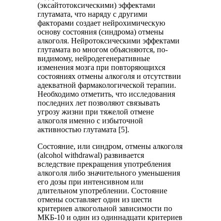
(эксайтотоксическими) эффектами
глутамата, что наряду с другими
факторами создает нейрохимическую
основу состояния (синдрома) отмены
алкоголя. Нейротоксическими эффектами
глутамата во многом объясняются, по-
видимому, нейродегенеративные
изменения мозга при повторяющихся
состояниях отмены алкоголя и отсутствии
адекватной фармакологической терапии.
Необходимо отметить, что исследования
последних лет позволяют связывать
угрозу жизни при тяжелой отмене
алкоголя именно с избыточной
активностью глутамата [5].
Состояние, или синдром, отмены алкоголя
(alcohol withdrawal) развивается
вследствие прекращения употребления
алкоголя либо значительного уменьшения
его дозы при интенсивном или
длительном употреблении. Состояние
отмены составляет один из шести
критериев алкогольной зависимости по
МКБ-10 и один из одиннадцати критериев