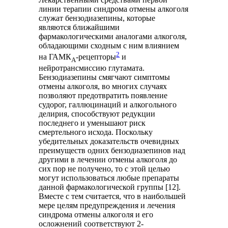
линии терапии синдрома отмены алкоголя
служат бензодиазепины, которые
являются ближайшими
фармакологическими аналогами алкоголя,
обладающими сходным с ним влиянием
2
на ГАМК
-рецепторы
и
А
нейротрансмиссию глутамата.
Бензодиазепины смягчают симптомы
отмены алкоголя, во многих случаях
позволяют предотвратить появление
судорог, галлюцинаций и алкогольного
делирия, способствуют редукции
последнего и уменьшают риск
смертельного исхода. Поскольку
убедительных доказательств очевидных
преимуществ одних бензодиазепинов над
другими в лечении отмены алкоголя до
сих пор не получено, то с этой целью
могут использоваться любые препараты
данной фармакологической группы [12].
Вместе с тем считается, что в наибольшей
мере целям предупреждения и лечения
синдрома отмены алкоголя и его
осложнений соответствуют 2-