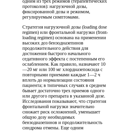
одним из трех режимов (терапевтических
протоколов): нагрузочной дозы,
фиксированной дозы и режимом,
регулируемым симптомами.
Стратегия нагрузочной дозы (loading dose
regimen) или фронтальной нагрузки (front-
loading regimen) основана на применении
высоких доз бензодиазепинов
продолжительного действия для
достижения быстрого начального
седативного эффекта с постепенным его
ослаблением. Как правило, назначают 10
—20 мг или 100 мг хлордиазепоксида с
повторными приемами каждые 1—2 ч
вплоть до нормализации состояния
пациента; в типичных случаях в среднем
бывает достаточно трех приемов одного
или другого препарата в указанной дозе.
Исследования показывают, что стратегия
фронтальной нагрузки значительно
снижает риск осложнений, уменьшает
общую дозу необходимых
бензодиазепинов и продолжительность
синдрома отмены. Еще одним