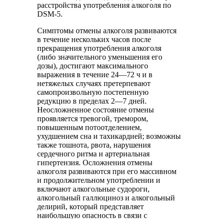
расстройства употребления алкоголя по
DSM-5.
Симптомы отмены алкоголя развиваются
в течение нескольких часов после
прекращения употребления алкоголя
(либо значительного уменьшения его
дозы), достигают максимального
выражения в течение 24—72 ч и в
нетяжелых случаях претерпевают
самопроизвольную постепенную
редукцию в пределах 2—7 дней.
Неосложненное состояние отмены
проявляется тревогой, тремором,
повышенным потоотделением,
ухудшением сна и тахикардией; возможны
также тошнота, рвота, нарушения
сердечного ритма и артериальная
гипертензия. Осложнения отмены
алкоголя развиваются при его массивном
и продолжительном употреблении и
включают алкогольные судороги,
алкогольный галлюциноз и алкогольный
делирий, который представляет
наибольшую опасность в связи с