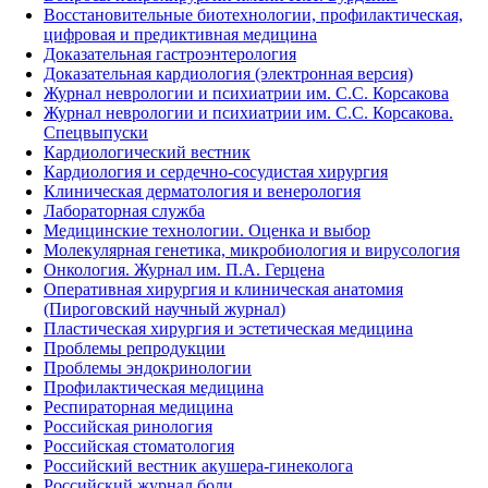
Восстановительные биотехнологии, профилактическая,
цифровая и предиктивная медицина
Доказательная гастроэнтерология
Доказательная кардиология (электронная версия)
Журнал неврологии и психиатрии им. С.С. Корсакова
Журнал неврологии и психиатрии им. С.С. Корсакова.
Спецвыпуски
Кардиологический вестник
Кардиология и сердечно-сосудистая хирургия
Клиническая дерматология и венерология
Лабораторная служба
Медицинские технологии. Оценка и выбор
Молекулярная генетика, микробиология и вирусология
Онкология. Журнал им. П.А. Герцена
Оперативная хирургия и клиническая анатомия
(Пироговский научный журнал)
Пластическая хирургия и эстетическая медицина
Проблемы репродукции
Проблемы эндокринологии
Профилактическая медицина
Респираторная медицина
Российская ринология
Российская стоматология
Российский вестник акушера-гинеколога
Российский журнал боли