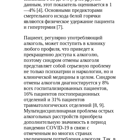
данным, этот показатель оценивается в 1
—4% [4]. Основными предикторами
смертельного исхода белой горячки
являются физическое удержание пациента
и гипертермия [7].
Пациент, регулярно употребляющий
алкоголь, может поступить в клинику
любого профиля, что приведет к
прекращению доступа к алкоголю,
поэтому синдром отмены алкоголя
представляет собой серьезную проблему
не только психиатрии и наркологии, но и
клинической медицины в целом. Синдром
отмены алкоголя диагностируется у 8%
всех госпитализированных пациентов,
16% пациентов постоперационных
отделений и 31% пациентов
травматологических отделений [8, 9].
Мультидисциплинарная проблема острых
алкогольных расстройств приобрела
дополнительную значимость в период
пандемии COVID-19 в связи с
отмеченным во многих странах
увеличением потребления алкоголя. Так, в