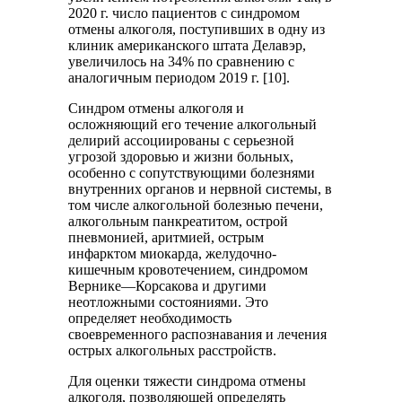
2020 г. число пациентов с синдромом
отмены алкоголя, поступивших в одну из
клиник американского штата Делавэр,
увеличилось на 34% по сравнению с
аналогичным периодом 2019 г. [10].
Синдром отмены алкоголя и
осложняющий его течение алкогольный
делирий ассоциированы с серьезной
угрозой здоровью и жизни больных,
особенно с сопутствующими болезнями
внутренних органов и нервной системы, в
том числе алкогольной болезнью печени,
алкогольным панкреатитом, острой
пневмонией, аритмией, острым
инфарктом миокарда, желудочно-
кишечным кровотечением, синдромом
Вернике—Корсакова и другими
неотложными состояниями. Это
определяет необходимость
своевременного распознавания и лечения
острых алкогольных расстройств.
Для оценки тяжести синдрома отмены
алкоголя, позволяющей определять