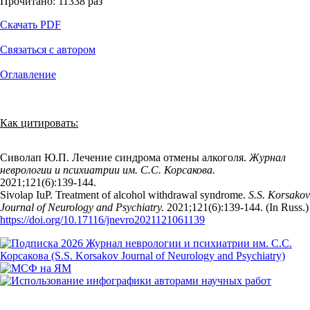
Прочитано:
11338
раз
Скачать PDF
Связаться с автором
Оглавление
Как цитировать:
Сиволап Ю.П. Лечение синдрома отмены алкоголя.
Журнал
неврологии и психиатрии им. С.С. Корсакова.
2021;121(6):139‑144.
Sivolap IuP. Treatment of alcohol withdrawal syndrome.
S.S. Korsakov
Journal of Neurology and Psychiatry.
2021;121(6):139‑144. (In Russ.)
https://doi.org/10.17116/jnevro2021121061139