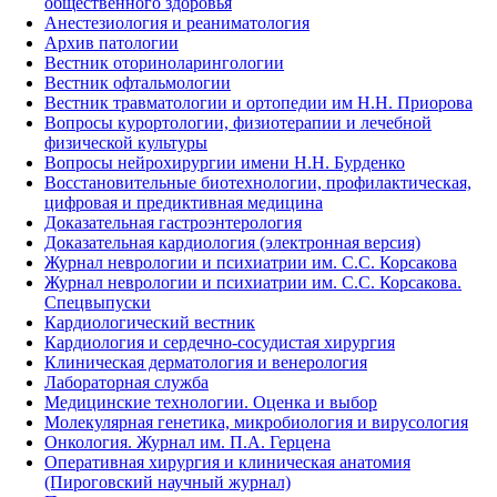
общественного здоровья
Анестезиология и реаниматология
Архив патологии
Вестник оториноларингологии
Вестник офтальмологии
Вестник травматологии и ортопедии им Н.Н. Приорова
Вопросы курортологии, физиотерапии и лечебной
физической культуры
Вопросы нейрохирургии имени Н.Н. Бурденко
Восстановительные биотехнологии, профилактическая,
цифровая и предиктивная медицина
Доказательная гастроэнтерология
Доказательная кардиология (электронная версия)
Журнал неврологии и психиатрии им. С.С. Корсакова
Журнал неврологии и психиатрии им. С.С. Корсакова.
Спецвыпуски
Кардиологический вестник
Кардиология и сердечно-сосудистая хирургия
Клиническая дерматология и венерология
Лабораторная служба
Медицинские технологии. Оценка и выбор
Молекулярная генетика, микробиология и вирусология
Онкология. Журнал им. П.А. Герцена
Оперативная хирургия и клиническая анатомия
(Пироговский научный журнал)