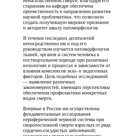
ненасильственной смерти. Благодаря его
стараниям на кафедре обеспечена
преемственность в направлении развития
научной проблематики, что позволило
создать получившую мировое признание
и авторитет школу патоморфологов.
В течение последних десятилетий
непосредственно им и под его
руководством изучается патоморфология
тканей, органов и систем человека в
постмортальном периоде при различных
нозологиях и процессах в зависимости от
влияния комплексов экзо- и эндогенных
факторов. Цель подобных исследований
— выявление различных
закономерностей, имеющих перспективы
обеспечения профилактики конкретных
видов смерти.
Впервые в России им осуществлены
фундаментальные исследования
периферической нервной системы при
скоропостижной смерти взрослых от ряда
сердечно-сосудистых заболеваний;
исследованы отдельные особенности