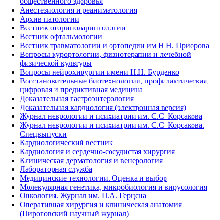
общественного здоровья
Анестезиология и реаниматология
Архив патологии
Вестник оториноларингологии
Вестник офтальмологии
Вестник травматологии и ортопедии им Н.Н. Приорова
Вопросы курортологии, физиотерапии и лечебной
физической культуры
Вопросы нейрохирургии имени Н.Н. Бурденко
Восстановительные биотехнологии, профилактическая,
цифровая и предиктивная медицина
Доказательная гастроэнтерология
Доказательная кардиология (электронная версия)
Журнал неврологии и психиатрии им. С.С. Корсакова
Журнал неврологии и психиатрии им. С.С. Корсакова.
Спецвыпуски
Кардиологический вестник
Кардиология и сердечно-сосудистая хирургия
Клиническая дерматология и венерология
Лабораторная служба
Медицинские технологии. Оценка и выбор
Молекулярная генетика, микробиология и вирусология
Онкология. Журнал им. П.А. Герцена
Оперативная хирургия и клиническая анатомия
(Пироговский научный журнал)