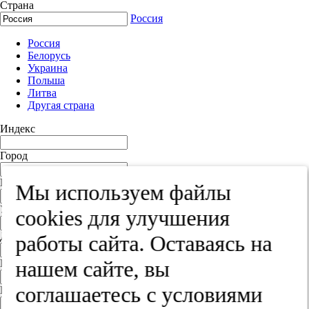
Страна
Россия
Россия
Белорусь
Украина
Польша
Литва
Другая страна
Индекс
Город
Край
Мы используем файлы
Улица
cооkies для улучшения
Дом
работы сайта. Оставаясь на
нашем сайте, вы
Квартира
соглашаетесь с условиями
Название юридического лица