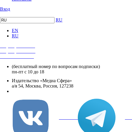
Вход
RU
EN
RU
+7 (495) 482-4118
+7 (495) 482-4329
+8 800 250-18-12
(бесплатный номер по вопросам подписки)
пн-пт с 10 до 18
Издательство «Медиа Сфера»
а/я 54, Москва, Россия, 127238
info@mediasphera.ru
вКонтакте
Tel