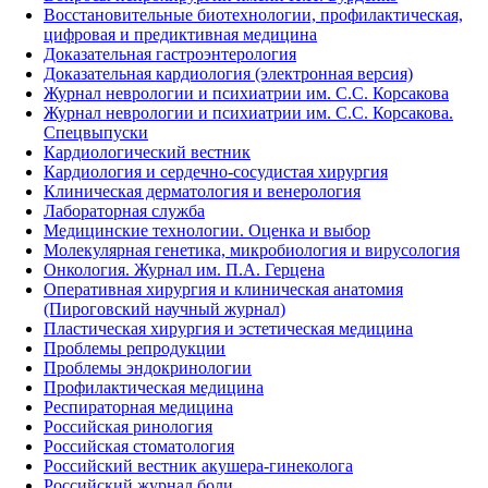
Восстановительные биотехнологии, профилактическая,
цифровая и предиктивная медицина
Доказательная гастроэнтерология
Доказательная кардиология (электронная версия)
Журнал неврологии и психиатрии им. С.С. Корсакова
Журнал неврологии и психиатрии им. С.С. Корсакова.
Спецвыпуски
Кардиологический вестник
Кардиология и сердечно-сосудистая хирургия
Клиническая дерматология и венерология
Лабораторная служба
Медицинские технологии. Оценка и выбор
Молекулярная генетика, микробиология и вирусология
Онкология. Журнал им. П.А. Герцена
Оперативная хирургия и клиническая анатомия
(Пироговский научный журнал)
Пластическая хирургия и эстетическая медицина
Проблемы репродукции
Проблемы эндокринологии
Профилактическая медицина
Респираторная медицина
Российская ринология
Российская стоматология
Российский вестник акушера-гинеколога
Российский журнал боли