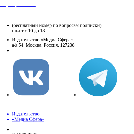
+7 (495) 482-4118
+7 (495) 482-4329
+8 800 250-18-12
(бесплатный номер по вопросам подписки)
пн-пт с 10 до 18
Издательство «Медиа Сфера»
а/я 54, Москва, Россия, 127238
info@mediasphera.ru
вКонтакте
Tel
Издательство
«Медиа Сфера»