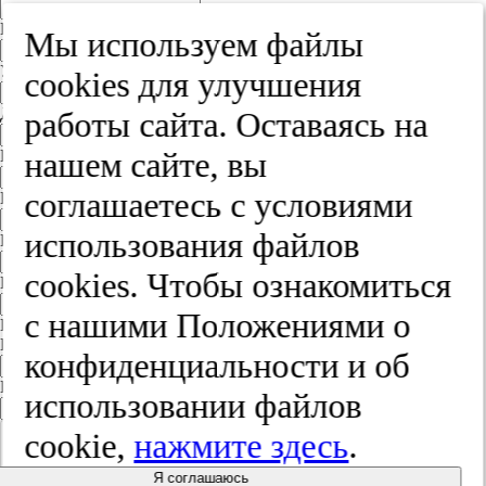
Край
Мы используем файлы
Улица
cооkies для улучшения
Дом
работы сайта. Оставаясь на
нашем сайте, вы
Квартира
соглашаетесь с условиями
Название юридического лица
использования файлов
ИНН
cооkies. Чтобы ознакомиться
КПП
с нашими Положениями о
Пароль
Пароль
конфиденциальности и об
Повторите пароль
использовании файлов
cookie,
нажмите здесь
.
Я соглашаюсь