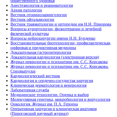
общественного здоровья
Анестезиология и реаниматология
Архив патологии
Вестник оториноларингологии
Вестник офтальмологии
Вестник травматологии и ортопедии им Н.Н. Приорова
Вопросы курортологии, физиотерапии и лечебной
физической культуры
Вопросы нейрохирургии имени Н.Н. Бурденко
Восстановительные биотехнологии, профилактическая,
цифровая и предиктивная медицина
Доказательная гастроэнтерология
Доказательная кардиология (электронная версия)
Журнал неврологии и психиатрии им. С.С. Корсакова
Журнал неврологии и психиатрии им. С.С. Корсакова.
Спецвыпуски
Кардиологический вестник
Кардиология и сердечно-сосудистая хирургия
Клиническая дерматология и венерология
Лабораторная служба
Медицинские технологии. Оценка и выбор
Молекулярная генетика, микробиология и вирусология
Онкология. Журнал им. П.А. Герцена
Оперативная хирургия и клиническая анатомия
(Пироговский научный журнал)