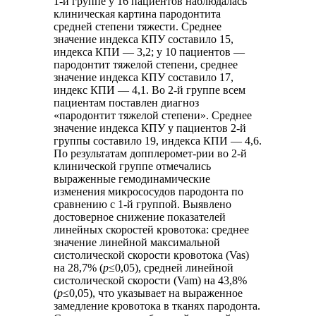
1-й группе у 16 пациентов наблюдалась
клиническая картина пародонтита
средней степени тяжести. Среднее
значение индекса КПУ составило 15,
индекса КПИ — 3,2; у 10 пациентов —
пародонтит тяжелой степени, среднее
значение индекса КПУ составило 17,
индекс КПИ — 4,1. Во 2-й группе всем
пациентам поставлен диагноз
«пародонтит тяжелой степени». Среднее
значение индекса КПУ у пациентов 2-й
группы составило 19, индекса КПИ — 4,6.
По результатам допплеромет-рии во 2-й
клинической группе отмечались
выраженные гемодинамические
изменения микрососудов пародонта по
сравнению с 1-й группой. Выявлено
достоверное снижение показателей
линейных скоростей кровотока: среднее
значение линейной максимальной
систолической скорости кровотока (Vas)
на 28,7% (
p
≤0,05), средней линейной
систолической скорости (Vam) на 43,8%
(
p
≤0,05), что указывает на выраженное
замедление кровотока в тканях пародонта.