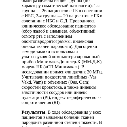
были разделены на две группы (по
характеру соматической патологии): 1-я
группа — 26 пациентов с ГБ в сочетании
с ИБС, 2-я группа — 29 пациентов с ГБ в
сочетании с ИБС и С.Д. Проводилось
клиническое обследование пациентов
(сбор жалоб и анамнеза, объективный
осмотр рта с заполнением
одонтопародонтограммы, индексная
оценка тканей пародонта). Для оценки
гемодинамики использовали
ультразвуковой компьютеризированный
прибор Минимакс-Допплер-К (ММ-Д-К),
модель НБ («СП Минимакс»). В
исследовании применяли датчик 20 МГц.
Учитывали показатели линейных (Vas,
Vakd, Vam) и объемных (Qas, Qam)
скоростей кровотока, а также индексы
эластичности сосудов или индекс
пульсации (PI), индекс периферического
сопротивления (RI).
Результаты.
В ходе обследования у всех
пациентов выявлены болезни тканей
пародонта различной степени тяжести. В