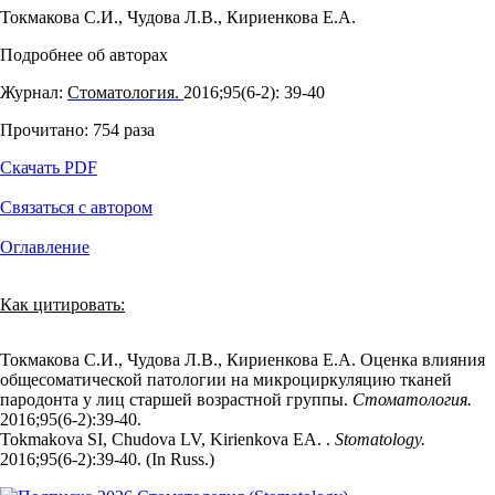
Токмакова С.И.
,
Чудова Л.В.
,
Кириенкова Е.А.
Подробнее об авторах
Журнал:
Стоматология.
2016;95(6‑2): 39‑40
Прочитано:
754
раза
Скачать PDF
Связаться с автором
Оглавление
Как цитировать:
Токмакова С.И., Чудова Л.В., Кириенкова Е.А. Оценка влияния
общесоматической патологии на микроциркуляцию тканей
пародонта у лиц старшей возрастной группы.
Стоматология.
2016;95(6‑2):39‑40.
Tokmakova SI, Chudova LV, Kirienkova EA. .
Stomatology.
2016;95(6‑2):39‑40. (In Russ.)