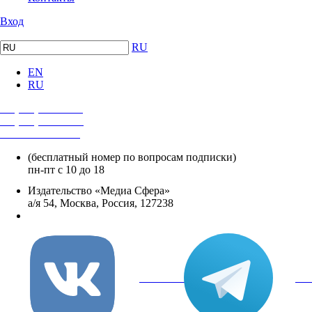
Вход
RU
EN
RU
+7 (495) 482-4118
+7 (495) 482-4329
+8 800 250-18-12
(бесплатный номер по вопросам подписки)
пн-пт с 10 до 18
Издательство «Медиа Сфера»
а/я 54, Москва, Россия, 127238
info@mediasphera.ru
вКонтакте
Tel