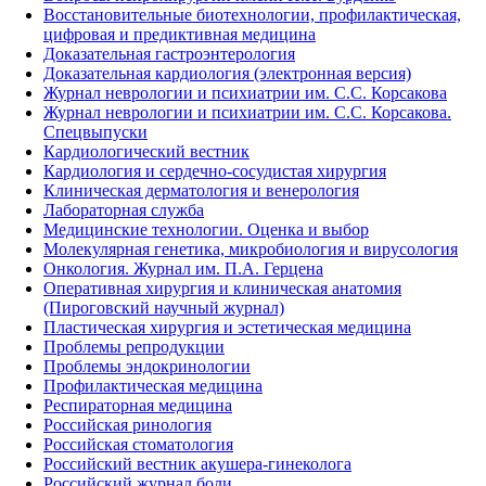
Восстановительные биотехнологии, профилактическая,
цифровая и предиктивная медицина
Доказательная гастроэнтерология
Доказательная кардиология (электронная версия)
Журнал неврологии и психиатрии им. С.С. Корсакова
Журнал неврологии и психиатрии им. С.С. Корсакова.
Спецвыпуски
Кардиологический вестник
Кардиология и сердечно-сосудистая хирургия
Клиническая дерматология и венерология
Лабораторная служба
Медицинские технологии. Оценка и выбор
Молекулярная генетика, микробиология и вирусология
Онкология. Журнал им. П.А. Герцена
Оперативная хирургия и клиническая анатомия
(Пироговский научный журнал)
Пластическая хирургия и эстетическая медицина
Проблемы репродукции
Проблемы эндокринологии
Профилактическая медицина
Респираторная медицина
Российская ринология
Российская стоматология
Российский вестник акушера-гинеколога
Российский журнал боли