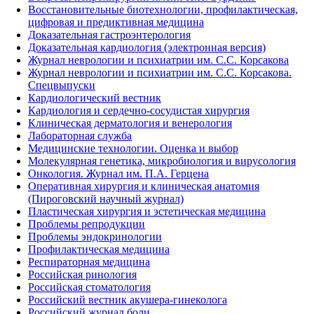
Восстановительные биотехнологии, профилактическая,
цифровая и предиктивная медицина
Доказательная гастроэнтерология
Доказательная кардиология (электронная версия)
Журнал неврологии и психиатрии им. С.С. Корсакова
Журнал неврологии и психиатрии им. С.С. Корсакова.
Спецвыпуски
Кардиологический вестник
Кардиология и сердечно-сосудистая хирургия
Клиническая дерматология и венерология
Лабораторная служба
Медицинские технологии. Оценка и выбор
Молекулярная генетика, микробиология и вирусология
Онкология. Журнал им. П.А. Герцена
Оперативная хирургия и клиническая анатомия
(Пироговский научный журнал)
Пластическая хирургия и эстетическая медицина
Проблемы репродукции
Проблемы эндокринологии
Профилактическая медицина
Респираторная медицина
Российская ринология
Российская стоматология
Российский вестник акушера-гинеколога
Российский журнал боли