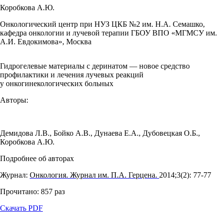
Коробкова А.Ю.
Онкологический центр при НУЗ ЦКБ №2 им. Н.А. Семашко,
кафедра онкологии и лучевой терапии ГБОУ ВПО «МГМСУ им.
А.И. Евдокимова», Москва
Гидрогелевые материалы с деринатом — новое средство
профилактики и лечения лучевых реакций
у онкогинекологических больных
Авторы:
Демидова Л.В.
,
Бойко А.В.
,
Дунаева Е.А.
,
Дубовецкая О.Б.
,
Коробкова А.Ю.
Подробнее об авторах
Журнал:
Онкология. Журнал им. П.А. Герцена.
2014;3(2): 77‑77
Прочитано:
857
раз
Скачать PDF