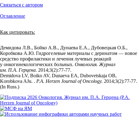
Связаться с автором
Оглавление
Как цитировать:
Демидова Л.В., Бойко А.В., Дунаева Е.А., Дубовецкая О.Б.,
Коробкова А.Ю. Гидрогелевые материалы с деринатом — новое
средство профилактики и лечения лучевых реакций
у онкогинекологических больных.
Онкология. Журнал
им. П.А. Герцена.
2014;3(2):77‑77.
Demidova LV, Boiko AV, Dunaeva EA, Dubovetskaja OB,
Korobkova AJu. .
P.A. Herzen Journal of Oncology.
2014;3(2):77‑77.
(In Russ.)