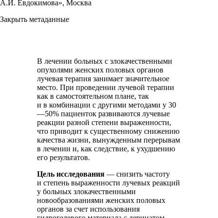
А.И. Евдокимова», Москва
Закрыть метаданные
В лечении больных с злокачественными
опухолями женских половых органов
лучевая терапия занимает значительное
место. При проведении лучевой терапии
как в самостоятельном плане, так
и в комбинации с другими методами у 30
—50% пациенток развиваются лучевые
реакции разной степени выраженности,
что приводит к существенному снижению
качества жизни, вынужденным перерывам
в лечении и, как следствие, к ухудшению
его результатов.
Цель исследования
— снизить частоту
и степень выраженности лучевых реакций
у больных злокачественными
новообразованиями женских половых
органов за счет использования
гидрогелевого материала с деринатом