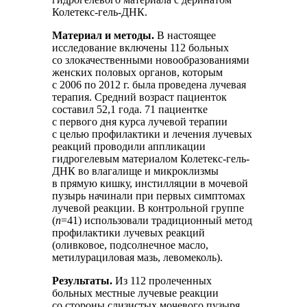
Колетекс-гель-ДНК.
Материал и методы.
В настоящее
исследование включены 112 больных
со злокачественными новообразованиями
женских половых органов, которым
с 2006 по 2012 г. была проведена лучевая
терапия. Средний возраст пациенток
составил 52,1 года. 71 пациентке
с первого дня курса лучевой терапии
с целью профилактики и лечения лучевых
реакций проводили аппликации
гидрогелевым материалом Колетекс-гель-
ДНК во влагалище и микроклизмы
в прямую кишку, инстилляции в мочевой
пузырь начинали при первых симптомах
лучевой реакции. В контрольной группе
(
n
=41) использовали традиционный метод
профилактики лучевых реакций
(оливковое, подсолнечное масло,
метилурациловая мазь, левомеколь).
Результаты.
Из 112 пролеченных
больных местные лучевые реакции
со стороны слизистых мочевого пузыря