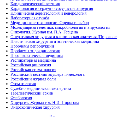
Кардиологический вестник
Кардиология и сердечно-сосудистая хирургия
Клиническая дерматология и венерология
Лабораторная служба
Медицинские технологии. Оценка и выбор
Молекулярная генетика, микробиология и вирусология
Онкология. Журнал им. П.А. Герцена
Оперативная хирургия и клиническая анатомия (Пирогов
Пластическая хирургия и эстетическая медицина
Проблемы репродукции
Проблемы эндокринологии
Профилактическая медицина
Респираторная медицина
Российская ринология
Российская стоматология
Российский вестник акушера-гинеколога
Российский журнал боли
Стоматология
Судебно-медицинская экспертиза
Терапевтический архив
Флебология
Хирургия. Журнал им. Н.И. Пирогова
Эндоскопическая хирургия
Год