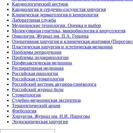
Кардиологический вестник
Кардиология и сердечно-сосудистая хирургия
Клиническая дерматология и венерология
Лабораторная служба
Медицинские технологии. Оценка и выбор
Молекулярная генетика, микробиология и вирусология
Онкология. Журнал им. П.А. Герцена
Оперативная хирургия и клиническая анатомия (Пирогов
Пластическая хирургия и эстетическая медицина
Проблемы репродукции
Проблемы эндокринологии
Профилактическая медицина
Респираторная медицина
Российская ринология
Российская стоматология
Российский вестник акушера-гинеколога
Российский журнал боли
Стоматология
Судебно-медицинская экспертиза
Терапевтический архив
Флебология
Хирургия. Журнал им. Н.И. Пирогова
Эндоскопическая хирургия