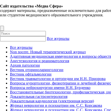
Сайт издательства «Медиа Сфера»
содержит материалы, предназначенные исключительно для рабо
или студентом медицинского образовательного учреждения.
Все журналы
Все журналы
Non nocere. Новый терапевтический журнал
Адаптивная медицинская иммунология и вопросы обществ
Анестезиология и реаниматология
Архив патологии
Вестник оториноларингологии
Вестник офтальмологии
Вестник травматологии и ортопедии им Н.Н. Приорова
Вопросы курортологии, физиотерапии и лечебной физичес
Вопросы нейрохирургии имени Н.Н. Бурденко
Восстановительные биотехнологии, профилактическая, ц
Доказательная гастроэнтерология
Доказательная кардиология (электронная версия)
Журнал неврологии и психиатрии им. С.С. Корсакова
Журнал неврологии и психиатрии им. С.С. Корсакова. Сп