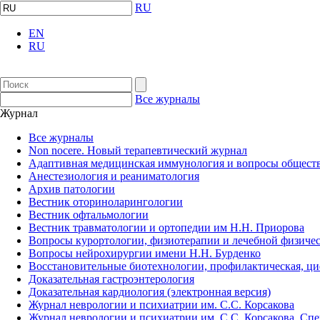
RU
EN
RU
Все журналы
Журнал
Все журналы
Non nocere. Новый терапевтический журнал
Адаптивная медицинская иммунология и вопросы обществ
Анестезиология и реаниматология
Архив патологии
Вестник оториноларингологии
Вестник офтальмологии
Вестник травматологии и ортопедии им Н.Н. Приорова
Вопросы курортологии, физиотерапии и лечебной физичес
Вопросы нейрохирургии имени Н.Н. Бурденко
Восстановительные биотехнологии, профилактическая, ц
Доказательная гастроэнтерология
Доказательная кардиология (электронная версия)
Журнал неврологии и психиатрии им. С.С. Корсакова
Журнал неврологии и психиатрии им. С.С. Корсакова. Сп