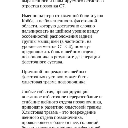
выраженного и пальпируемого остистого
отростка позвонка C7.
Именно паттерн отраженной боли и угол
Кобба, а не болезненность фасеточной
области, которую достаточно сложно
пальпировать на шейном уровне ввиду
особенностей расположения задней
группы мышц шеи (в частности, на
уровне сегментов C1–C4), помогут
предположить боль в шейном отделе
позвоночника в результате дегенерации
фасеточного сустава.
Причиной повреждения шейных
фасеточных суставов может быть
хлыстовая травма позвоночника.
Любые события, провоцирующие
внезапное избыточное переразгибание и
сгибание шейного отдела позвоночника,
приводят к развитию хлыстовой травмы.
Хлыстовая травма – это повреждение
шейного отдела позвоночника,
проявляющееся болью в шее, головной
болью, головокружением, дисфункцией