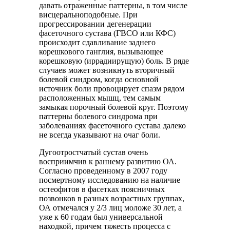
давать отраженные паттерны, в том числе
висцеральноподобные. При
прогрессировании дегенерации
фасеточного сустава (ГВСО или КФС)
происходит сдавливание заднего
корешкового ганглия, вызывающее
корешковую (иррадиирущую) боль. В ряде
случаев может возникнуть вторичный
болевой синдром, когда основной
источник боли провоцирует спазм рядом
расположенных мышц, тем самым
замыкая порочный болевой круг. Поэтому
паттерны болевого синдрома при
заболеваниях фасеточного сустава далеко
не всегда указывают на очаг боли.
Дугоотростчатый сустав очень
восприимчив к раннему развитию ОА.
Согласно проведенному в 2007 году
посмертному исследованию на наличие
остеофитов в фасетках поясничных
позвонков в разных возрастных группах,
ОА отмечался у 2/3 лиц моложе 30 лет, а
уже к 60 годам был универсальной
находкой, причем тяжесть процесса с