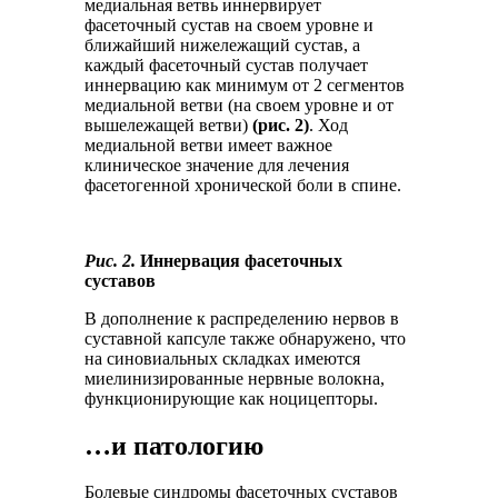
медиальная ветвь иннервирует
фасеточный сустав на своем уровне и
ближайший нижележащий сустав, а
каждый фасеточный сустав получает
иннервацию как минимум от 2 сегментов
медиальной ветви (на своем уровне и от
вышележащей ветви)
(рис. 2)
. Ход
медиальной ветви имеет важное
клиническое значение для лечения
фасетогенной хронической боли в спине.
Рис. 2.
Иннервация фасеточных
суставов
В дополнение к распределению нервов в
суставной капсуле также обнаружено, что
на синовиальных складках имеются
миелинизированные нервные волокна,
функционирующие как ноцицепторы.
…и патологию
Болевые синдромы фасеточных суставов