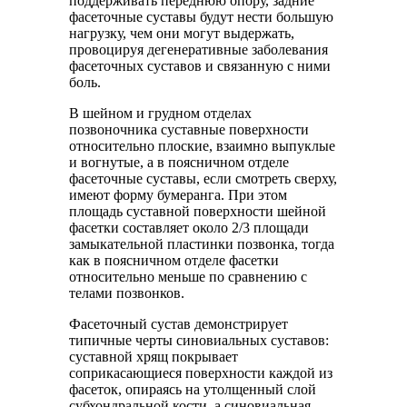
поддерживать переднюю опору, задние
фасеточные суставы будут нести большую
нагрузку, чем они могут выдержать,
провоцируя дегенеративные заболевания
фасеточных суставов и связанную с ними
боль.
В шейном и грудном отделах
позвоночника суставные поверхности
относительно плоские, взаимно выпуклые
и вогнутые, а в поясничном отделе
фасеточные суставы, если смотреть сверху,
имеют форму бумеранга. При этом
площадь суставной поверхности шейной
фасетки составляет около 2/3 площади
замыкательной пластинки позвонка, тогда
как в поясничном отделе фасетки
относительно меньше по сравнению с
телами позвонков.
Фасеточный сустав демонстрирует
типичные черты синовиальных суставов:
суставной хрящ покрывает
соприкасающиеся поверхности каждой из
фасеток, опираясь на утолщенный слой
субхондральной кости, а синовиальная