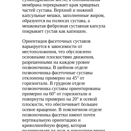
мембрана перекрывает края хрящевых
частей сустава. Верхний и нижний
капсульные мешки, заполненные жиром,
образуются на полюсах сустава, а
мешковатая фиброзная суставная капсула
покрывает сустав как капюшон.
Ориентация фасеточных суставов
варьируется в зависимости от
местоположения, что обусловлено
основными плоскостями движения,
разрешенными на каждом уровне
позвоночника. В шейном отделе
позвоночника фасеточные суставы
отклонены примерно на 45° от
горизонтали. В грудном отделе
позвоночника суставы ориентированы
примерно на 60° от горизонтали и
повернуты примерно на 20° в осевой
плоскости, что обеспечивает большее
осевое вращение. В поясничном отделе
позвоночника фасетки имеют почти
вертикальную ориентацию и
криволинейную форму, которая
подчеркивает их роль в предупреждении