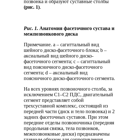
позвонка и образуют суставные столбы
(рис. 1)
.
Рис. 1.
Анатомия фасеточного сустава и
межпозвонкового диска
Примечание. a – сагиттальный вид
шейного диско-фасеточного блока; b –
аксиальный вид шейного диско-
фасеточного сегмента; c – сагиттальный
вид поясничного диско-фасеточного
сегмента; d – аксиальный вид
поясничного диско-фасеточного сегмента.
На всех уровнях позвоночного столба, за
исключением C1–C2 ПДС, двигательный
сегмент представляет собой
трехсуставной комплекс, состоящий из
передней части (диск и тело позвонка) и 2
задних фасеточных суставов. При этом
передние отделы позвоночника (передняя
продольная связка, тела позвонков,
межпозвонковые диски) предназначены
главным образом для сопротивления