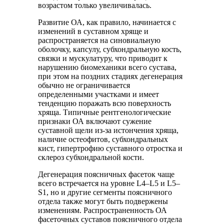
возрастом только увеличивалась.
Развитие ОА, как правило, начинается с
изменений в суставном хряще и
распространяется на синовиальную
оболочку, капсулу, субхондральную кость,
связки и мускулатуру, что приводит к
нарушению биомеханики всего сустава,
при этом на поздних стадиях дегенерация
обычно не ограничивается
определенными участками и имеет
тенденцию поражать всю поверхность
хряща. Типичные рентгенологические
признаки ОА включают сужение
суставной щели из-за истончения хряща,
наличие остеофитов, субхондральных
кист, гипертрофию суставного отростка и
склероз субхондральной кости.
Дегенерация поясничных фасеток чаще
всего встречается на уровне L4–L5 и L5–
S1, но и другие сегменты поясничного
отдела также могут быть подвержены
изменениям. Распространенность ОА
фасеточных суставов поясничного отдела