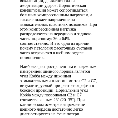
вокализации, движения глаз и
амортизации ударов. Лордотическая
конфигурация может сопротивляться
большим компрессионным нагрузкам, а
также снижает напряжение на
замыкательных пластинах позвонков. При
этом компрессионная нагрузка
распределяется на переднюю и заднюю
часть по-разному: 36 и 64%
соответственно. И это одна из причин,
почему патология фасеточных суставов
часто встречается в шейном отделе
позвоночника.
Наиболее распространенным и надежным
измерением шейного лордоза является
угол Кобба между нижними
замыкательными пластинами тел C2 и C7,
визуализируемый при рентгенографии в
боковой проекции. Нормальный угол
Кобба между позвонками C2 и C7
считается равным 23° (20–35°). При
клиническом осмотре выпрямление
шейного лордоза достаточно легко
диагностируется на фоне потери