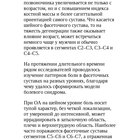
позвоночника увеличивается не только с
возрастом, но и с повышением индекса
костной массы и более сагиттальной
ориентацией самого сустава. Что касается
шейного фасеточного сустава, то на
тяжесть дегенерации также оказывает
влияние возраст, может встречаться
немного чаще у мужчин и обычно
проявляется в сегментах C2–C3, C3–C4 и
C4–C5.
На протяжении длительного времени
рядом исследователей проводилось
изучение паттернов боли в фасеточных
суставах на разных уровнях, благодаря
чему удалось сформировать модели
болевого синдрома.
При ОА на шейном уровне боль носит
тупой характер, без четкой локализации,
от умеренной до интенсивной, может
иррадиировать в затылочную область,
плечи и верхнегрудную область. Наиболее
часто поражаются фасеточные суставы
сегментов C5–C6 и C6–C7, а отраженная