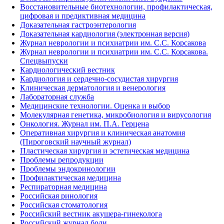
Восстановительные биотехнологии, профилактическая,
цифровая и предиктивная медицина
Доказательная гастроэнтерология
Доказательная кардиология (электронная версия)
Журнал неврологии и психиатрии им. С.С. Корсакова
Журнал неврологии и психиатрии им. С.С. Корсакова.
Спецвыпуски
Кардиологический вестник
Кардиология и сердечно-сосудистая хирургия
Клиническая дерматология и венерология
Лабораторная служба
Медицинские технологии. Оценка и выбор
Молекулярная генетика, микробиология и вирусология
Онкология. Журнал им. П.А. Герцена
Оперативная хирургия и клиническая анатомия
(Пироговский научный журнал)
Пластическая хирургия и эстетическая медицина
Проблемы репродукции
Проблемы эндокринологии
Профилактическая медицина
Респираторная медицина
Российская ринология
Российская стоматология
Российский вестник акушера-гинеколога
Российский журнал боли