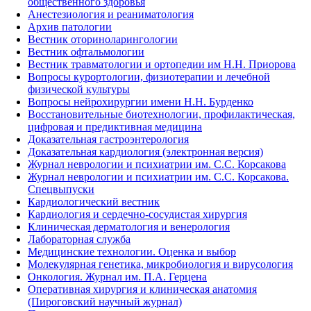
общественного здоровья
Анестезиология и реаниматология
Архив патологии
Вестник оториноларингологии
Вестник офтальмологии
Вестник травматологии и ортопедии им Н.Н. Приорова
Вопросы курортологии, физиотерапии и лечебной
физической культуры
Вопросы нейрохирургии имени Н.Н. Бурденко
Восстановительные биотехнологии, профилактическая,
цифровая и предиктивная медицина
Доказательная гастроэнтерология
Доказательная кардиология (электронная версия)
Журнал неврологии и психиатрии им. С.С. Корсакова
Журнал неврологии и психиатрии им. С.С. Корсакова.
Спецвыпуски
Кардиологический вестник
Кардиология и сердечно-сосудистая хирургия
Клиническая дерматология и венерология
Лабораторная служба
Медицинские технологии. Оценка и выбор
Молекулярная генетика, микробиология и вирусология
Онкология. Журнал им. П.А. Герцена
Оперативная хирургия и клиническая анатомия
(Пироговский научный журнал)