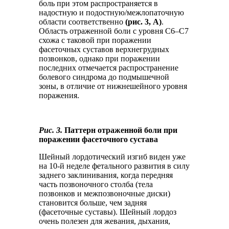
боль при этом распространяется в
надостную и подостную/межлопаточную
области соответственно
(рис. 3, А)
.
Область отраженной боли с уровня C6–C7
схожа с таковой при поражении
фасеточных суставов верхнегрудных
позвонков, однако при поражении
последних отмечается распространение
болевого синдрома до подмышечной
зоны, в отличие от нижнешейного уровня
поражения.
Рис. 3.
Паттерн отраженной боли при
поражении фасеточного сустава
Шейный лордотический изгиб виден уже
на 10-й неделе фетального развития в силу
заднего заклинивания, когда передняя
часть позвоночного столба (тела
позвонков и межпозвоночные диски)
становится больше, чем задняя
(фасеточные суставы). Шейный лордоз
очень полезен для жевания, дыхания,