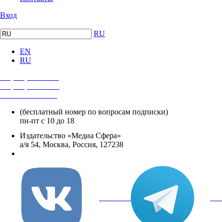
Вход
RU
EN
RU
+7 (495) 482-4118
+7 (495) 482-4329
+8 800 250-18-12
(бесплатный номер по вопросам подписки)
пн-пт с 10 до 18
Издательство «Медиа Сфера»
а/я 54, Москва, Россия, 127238
info@mediasphera.ru
вКонтакте
Tel