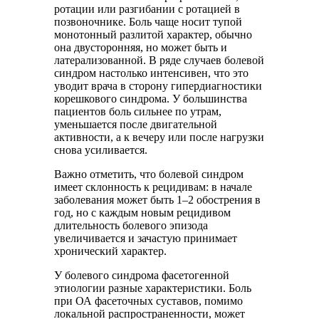
ротации или разгибании с ротацией в
позвоночнике. Боль чаще носит тупой
монотонный разлитой характер, обычно
она двусторонняя, но может быть и
латерализованной. В ряде случаев болевой
синдром настолько интенсивен, что это
уводит врача в сторону гипердиагностики
корешкового синдрома. У большинства
пациентов боль сильнее по утрам,
уменьшается после двигательной
активности, а к вечеру или после нагрузки
снова усиливается.
Важно отметить, что болевой синдром
имеет склонность к рецидивам: в начале
заболевания может быть 1–2 обострения в
год, но с каждым новым рецидивом
длительность болевого эпизода
увеличивается и зачастую принимает
хронический характер.
У болевого синдрома фасетогенной
этиологии разные характеристики. Боль
при ОА фасеточных суставов, помимо
локальной распространенности, может