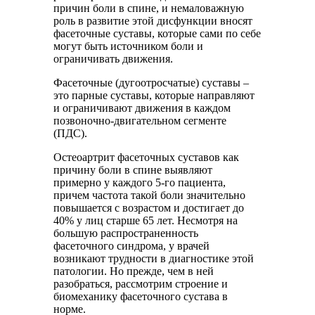
причин боли в спине, и немаловажную
роль в развитие этой дисфункции вносят
фасеточные суставы, которые сами по себе
могут быть источником боли и
ограничивать движения.
Фасеточные (дугоотросчатые) суставы –
это парные суставы, которые направляют
и ограничивают движения в каждом
позвоночно-двигательном сегменте
(ПДС).
Остеоартрит фасеточных суставов как
причину боли в спине выявляют
примерно у каждого 5-го пациента,
причем частота такой боли значительно
повышается с возрастом и достигает до
40% у лиц старше 65 лет. Несмотря на
большую распространенность
фасеточного синдрома, у врачей
возникают трудности в диагностике этой
патологии. Но прежде, чем в ней
разобраться, рассмотрим строение и
биомеханику фасеточного сустава в
норме.