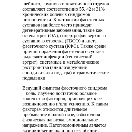
шейного, грудного и поясничного отделов
составляют соответственно 55, 42 и 31%
хронических болевых синдромов
позвоночника. К патологии фасеточных
суставов наиболее часто приводят
дегенеративные заболевания, такие как
остеоартрит (ОА), гипертрофия верхнего
суставного отростка (ГВСО) и киста
фасеточного сустава (КФС). Также среди
причин поражения фасеточного сустава
выделяют инфекции (септический
артрит), системные и метаболические
расстройства (анкилозирующий
спондилит или подагра) и травматические
подвывихи.
Ведущий симптом фасеточного синдрома
– боль. Изучено достаточно большое
количество факторов, приводящих к ее
возникновению и/или усилению. К таким
факторам относится длительное
пребывание в одной позе, избыточная
физическая нагрузка, эмоциональное
напряжение. Патогномоничным является
возникновение боли при разгибании,