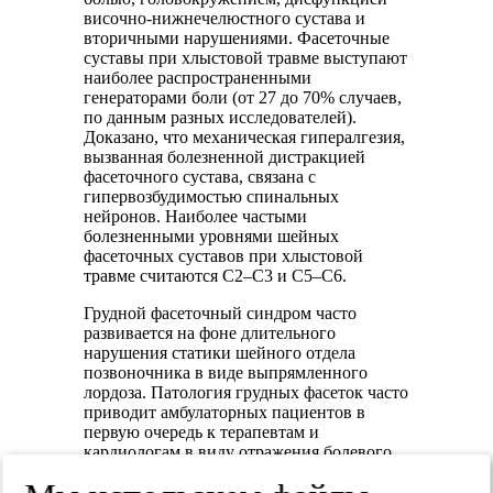
височно-нижнечелюстного сустава и
вторичными нарушениями. Фасеточные
суставы при хлыстовой травме выступают
наиболее распространенными
генераторами боли (от 27 до 70% случаев,
по данным разных исследователей).
Доказано, что механическая гипералгезия,
вызванная болезненной дистракцией
фасеточного сустава, связана с
гипервозбудимостью спинальных
нейронов. Наиболее частыми
болезненными уровнями шейных
фасеточных суставов при хлыстовой
травме считаются C2–C3 и C5–C6.
Грудной фасеточный синдром часто
развивается на фоне длительного
нарушения статики шейного отдела
позвоночника в виде выпрямленного
лордоза. Патология грудных фасеток часто
приводит амбулаторных пациентов в
первую очередь к терапевтам и
кардиологам в виду отражения болевого
синдрома в боковую и переднюю части
грудной клетки
(рис. 3, В)
. Встречаются и