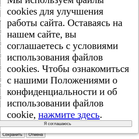
Улица
cооkies для улучшения
Дом
работы сайта. Оставаясь на
нашем сайте, вы
Квартира
соглашаетесь с условиями
Название юридического лица
использования файлов
ИНН
cооkies. Чтобы ознакомиться
КПП
с нашими Положениями о
Пароль
Пароль
конфиденциальности и об
Повторите пароль
использовании файлов
cookie,
нажмите здесь
.
Я соглашаюсь
Сохранить
Отмена