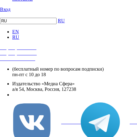
Вход
RU
EN
RU
+7 (495) 482-4118
+7 (495) 482-4329
+8 800 250-18-12
(бесплатный номер по вопросам подписки)
пн-пт с 10 до 18
Издательство «Медиа Сфера»
а/я 54, Москва, Россия, 127238
info@mediasphera.ru
вКонтакте
Tel