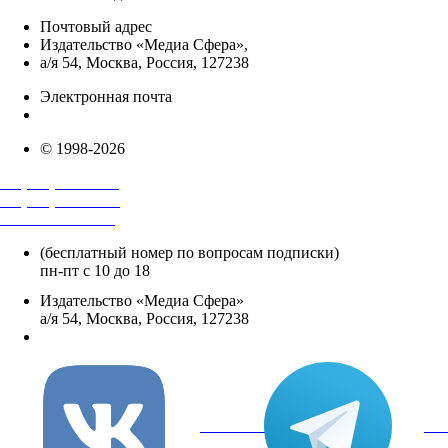
Почтовый адрес
Издательство «Медиа Сфера»,
а/я 54, Москва, Россия, 127238
Электронная почта
info@mediasphera.ru
© 1998-2026
+7 (495) 482-4118
+7 (495) 482-4329
+8 800 250-18-12
(бесплатный номер по вопросам подписки)
пн-пт с 10 до 18
Издательство «Медиа Сфера»
а/я 54, Москва, Россия, 127238
info@mediasphera.ru
вКонтакте
Tel