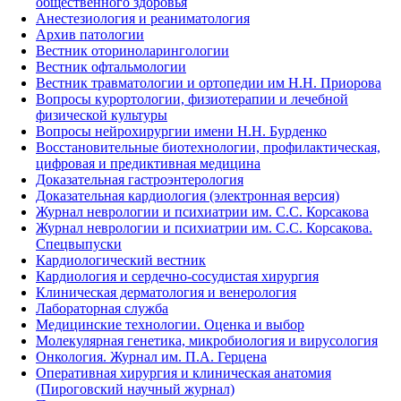
общественного здоровья
Анестезиология и реаниматология
Архив патологии
Вестник оториноларингологии
Вестник офтальмологии
Вестник травматологии и ортопедии им Н.Н. Приорова
Вопросы курортологии, физиотерапии и лечебной
физической культуры
Вопросы нейрохирургии имени Н.Н. Бурденко
Восстановительные биотехнологии, профилактическая,
цифровая и предиктивная медицина
Доказательная гастроэнтерология
Доказательная кардиология (электронная версия)
Журнал неврологии и психиатрии им. С.С. Корсакова
Журнал неврологии и психиатрии им. С.С. Корсакова.
Спецвыпуски
Кардиологический вестник
Кардиология и сердечно-сосудистая хирургия
Клиническая дерматология и венерология
Лабораторная служба
Медицинские технологии. Оценка и выбор
Молекулярная генетика, микробиология и вирусология
Онкология. Журнал им. П.А. Герцена
Оперативная хирургия и клиническая анатомия
(Пироговский научный журнал)