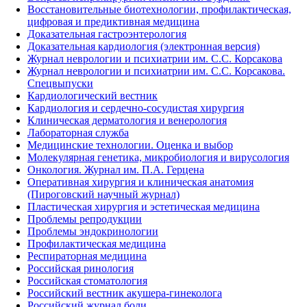
Восстановительные биотехнологии, профилактическая,
цифровая и предиктивная медицина
Доказательная гастроэнтерология
Доказательная кардиология (электронная версия)
Журнал неврологии и психиатрии им. С.С. Корсакова
Журнал неврологии и психиатрии им. С.С. Корсакова.
Спецвыпуски
Кардиологический вестник
Кардиология и сердечно-сосудистая хирургия
Клиническая дерматология и венерология
Лабораторная служба
Медицинские технологии. Оценка и выбор
Молекулярная генетика, микробиология и вирусология
Онкология. Журнал им. П.А. Герцена
Оперативная хирургия и клиническая анатомия
(Пироговский научный журнал)
Пластическая хирургия и эстетическая медицина
Проблемы репродукции
Проблемы эндокринологии
Профилактическая медицина
Респираторная медицина
Российская ринология
Российская стоматология
Российский вестник акушера-гинеколога
Российский журнал боли