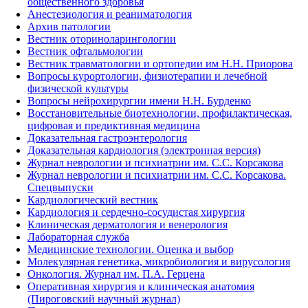
общественного здоровья
Анестезиология и реаниматология
Архив патологии
Вестник оториноларингологии
Вестник офтальмологии
Вестник травматологии и ортопедии им Н.Н. Приорова
Вопросы курортологии, физиотерапии и лечебной
физической культуры
Вопросы нейрохирургии имени Н.Н. Бурденко
Восстановительные биотехнологии, профилактическая,
цифровая и предиктивная медицина
Доказательная гастроэнтерология
Доказательная кардиология (электронная версия)
Журнал неврологии и психиатрии им. С.С. Корсакова
Журнал неврологии и психиатрии им. С.С. Корсакова.
Спецвыпуски
Кардиологический вестник
Кардиология и сердечно-сосудистая хирургия
Клиническая дерматология и венерология
Лабораторная служба
Медицинские технологии. Оценка и выбор
Молекулярная генетика, микробиология и вирусология
Онкология. Журнал им. П.А. Герцена
Оперативная хирургия и клиническая анатомия
(Пироговский научный журнал)