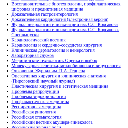
Восстановительные биотехнологии, профилактическая,
цифровая и предиктивная медицина
Доказательная гастроэнтерология
Доказательная кардиология (электронная версия)
Журнал неврологии и психиатрии им. С.С. Корсакова
Журнал неврологии и психиатрии им. С.С. Корсакова.
Спецвыпуски
Кардиологический вестник
Кардиология и сердечно-сосудистая хирургия
Клиническая дерматология и венерология
Лабораторная служба
Медицинские технологии. Оценка и выбор
Молекулярная генетика, микробиология и вирусология
Онкология. Журнал им. П.А. Герцена
Оперативная хирургия и клиническая анатомия
(Пироговский научный журнал)
Пластическая хирургия и эстетическая медицина
Проблемы репродукции
Проблемы эндокринологии
Профилактическая медицина
Респираторная медицина
Российская ринология
Российская стоматология
Российский вестник акушера-гинеколога
Российский журнал боли