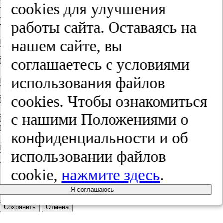
Улица
cооkies для улучшения
Дом
работы сайта. Оставаясь на
нашем сайте, вы
Квартира
соглашаетесь с условиями
Название юридического лица
использования файлов
ИНН
cооkies. Чтобы ознакомиться
КПП
с нашими Положениями о
Пароль
Пароль
конфиденциальности и об
Повторите пароль
использовании файлов
cookie,
нажмите здесь
.
Я соглашаюсь
Сохранить
Отмена