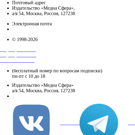
Почтовый адрес
Издательство «Медиа Сфера»,
а/я 54, Москва, Россия, 127238
Электронная почта
info@mediasphera.ru
© 1998-2026
+7 (495) 482-4118
+7 (495) 482-4329
+8 800 250-18-12
(бесплатный номер по вопросам подписки)
пн-пт с 10 до 18
Издательство «Медиа Сфера»
а/я 54, Москва, Россия, 127238
info@mediasphera.ru
вКонтакте
Tel