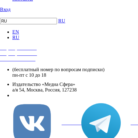
Вход
RU
EN
RU
+7 (495) 482-4118
+7 (495) 482-4329
+8 800 250-18-12
(бесплатный номер по вопросам подписки)
пн-пт с 10 до 18
Издательство «Медиа Сфера»
а/я 54, Москва, Россия, 127238
info@mediasphera.ru
вКонтакте
Tel