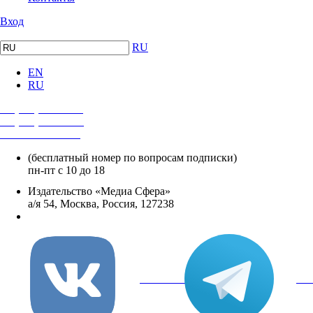
Вход
RU
EN
RU
+7 (495) 482-4118
+7 (495) 482-4329
+8 800 250-18-12
(бесплатный номер по вопросам подписки)
пн-пт с 10 до 18
Издательство «Медиа Сфера»
а/я 54, Москва, Россия, 127238
info@mediasphera.ru
вКонтакте
Tel