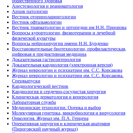
общественного здоровья
Анестезиология и реаниматология
Архив патологии
Вестник оториноларингологии
Вестник офтальмологии
Вестник травматологии и ортопедии им Н.Н. Приорова
Вопросы курортологии, физиотерапии и лечебной
физической культуры
Вопросы нейрохирургии имени Н.Н. Бурденко
Восстановительные биотехнологии, профилактическая,
цифровая и предиктивная медицина
Доказательная гастроэнтерология
Доказательная кардиология (электронная версия)
Журнал неврологии и психиатрии им. С.С. Корсакова
Журнал неврологии и психиатрии им. С.С. Корсакова.
Спецвыпуски
Кардиологический вестник
Кардиология и сердечно-сосудистая хирургия
Клиническая дерматология и венерология
Лабораторная служба
Медицинские технологии. Оценка и выбор
Молекулярная генетика, микробиология и вирусология
Онкология. Журнал им. П.А. Герцена
Оперативная хирургия и клиническая анатомия
(Пироговский научный журнал)