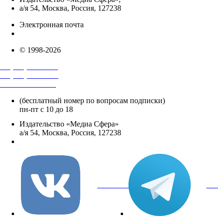
а/я 54, Москва, Россия, 127238
Электронная почта
info@mediasphera.ru
© 1998-2026
+7 (495) 482-4118
+7 (495) 482-4329
+8 800 250-18-12
(бесплатный номер по вопросам подписки)
пн-пт с 10 до 18
Издательство «Медиа Сфера»
а/я 54, Москва, Россия, 127238
info@mediasphera.ru
вКонтакте
Tel