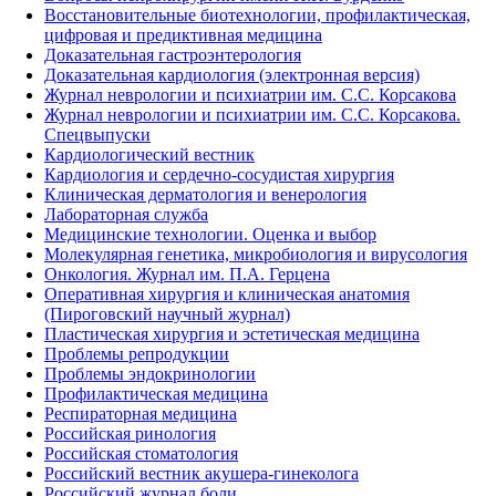
Восстановительные биотехнологии, профилактическая,
цифровая и предиктивная медицина
Доказательная гастроэнтерология
Доказательная кардиология (электронная версия)
Журнал неврологии и психиатрии им. С.С. Корсакова
Журнал неврологии и психиатрии им. С.С. Корсакова.
Спецвыпуски
Кардиологический вестник
Кардиология и сердечно-сосудистая хирургия
Клиническая дерматология и венерология
Лабораторная служба
Медицинские технологии. Оценка и выбор
Молекулярная генетика, микробиология и вирусология
Онкология. Журнал им. П.А. Герцена
Оперативная хирургия и клиническая анатомия
(Пироговский научный журнал)
Пластическая хирургия и эстетическая медицина
Проблемы репродукции
Проблемы эндокринологии
Профилактическая медицина
Респираторная медицина
Российская ринология
Российская стоматология
Российский вестник акушера-гинеколога
Российский журнал боли