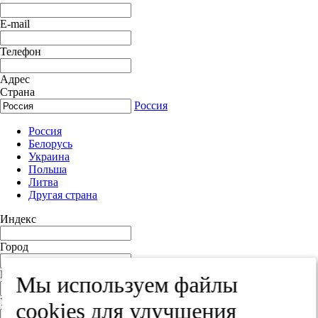
E-mail
Телефон
Адрес
Страна
Россия
Россия
Белорусь
Украина
Польша
Литва
Другая страна
Индекс
Город
Край
Мы используем файлы
Улица
cооkies для улучшения