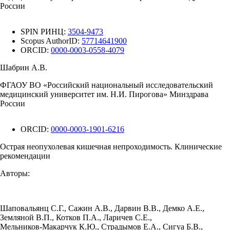
России
SPIN РИНЦ:
3504-9473
Scopus AuthorID:
57714641900
ORCID:
0000-0003-0558-4079
Шабрин А.В.
ФГАОУ ВО «Российский национальный исследовательский
медицинский университет им. Н.И. Пирогова» Минздрава
России
ORCID:
0000-0003-1901-6216
Острая неопухолевая кишечная непроходимость. Клинические
рекомендации
Авторы:
Шаповальянц С.Г.
,
Сажин А.В.
,
Дарвин В.В.
,
Демко А.Е.
,
Земляной В.П.
,
Котков П.А.
,
Ларичев С.Е.
,
Мельников-Макарчук К.Ю.
,
Страдымов Е.А.
,
Сигуа Б.В.
,