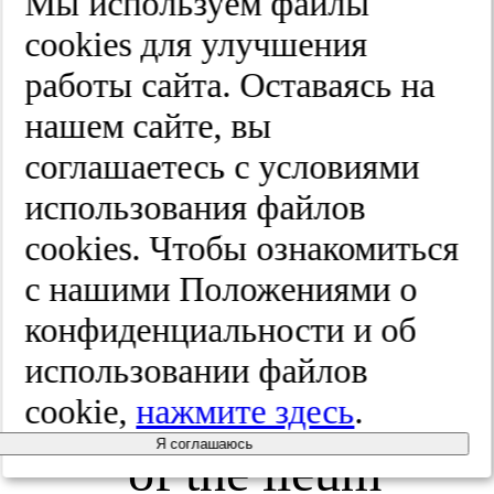
Мы используем файлы
Tilson
cооkies для улучшения
работы сайта. Оставаясь на
MD. Water
нашем сайте, вы
absorption
соглашаетесь с условиями
использования файлов
in experimental
cооkies. Чтобы ознакомиться
closed
с нашими Положениями о
конфиденциальности и об
segment
использовании файлов
obstruction
cookie,
нажмите здесь
.
Я соглашаюсь
of the ileum