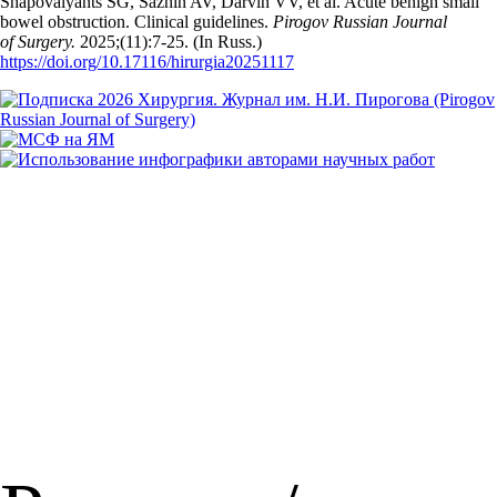
Shapovalyants SG, Sazhin AV, Darvin VV, et al. Acute benign small
bowel obstruction. Clinical guidelines.
Pirogov Russian Journal
of Surgery.
2025;(11):7‑25. (In Russ.)
https://doi.org/10.17116/hirurgia20251117