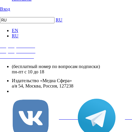
Вход
RU
EN
RU
+7 (495) 482-4118
+7 (495) 482-4329
+8 800 250-18-12
(бесплатный номер по вопросам подписки)
пн-пт с 10 до 18
Издательство «Медиа Сфера»
а/я 54, Москва, Россия, 127238
info@mediasphera.ru
вКонтакте
Tel