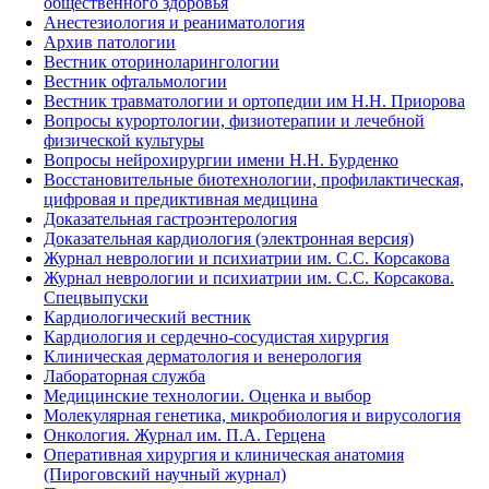
общественного здоровья
Анестезиология и реаниматология
Архив патологии
Вестник оториноларингологии
Вестник офтальмологии
Вестник травматологии и ортопедии им Н.Н. Приорова
Вопросы курортологии, физиотерапии и лечебной
физической культуры
Вопросы нейрохирургии имени Н.Н. Бурденко
Восстановительные биотехнологии, профилактическая,
цифровая и предиктивная медицина
Доказательная гастроэнтерология
Доказательная кардиология (электронная версия)
Журнал неврологии и психиатрии им. С.С. Корсакова
Журнал неврологии и психиатрии им. С.С. Корсакова.
Спецвыпуски
Кардиологический вестник
Кардиология и сердечно-сосудистая хирургия
Клиническая дерматология и венерология
Лабораторная служба
Медицинские технологии. Оценка и выбор
Молекулярная генетика, микробиология и вирусология
Онкология. Журнал им. П.А. Герцена
Оперативная хирургия и клиническая анатомия
(Пироговский научный журнал)