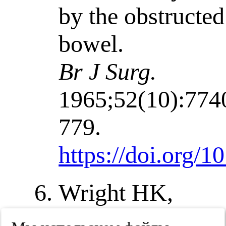
by the obstructed
bowel.
Br J Surg.
1965;52(10):774
779.
https://doi.org/
Wright HK,
O’Brien JJ,