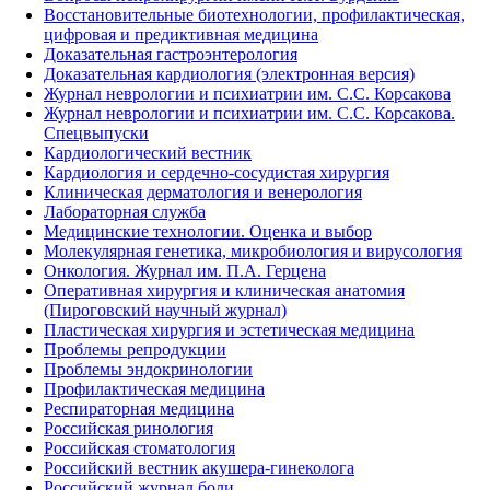
Восстановительные биотехнологии, профилактическая,
цифровая и предиктивная медицина
Доказательная гастроэнтерология
Доказательная кардиология (электронная версия)
Журнал неврологии и психиатрии им. С.С. Корсакова
Журнал неврологии и психиатрии им. С.С. Корсакова.
Спецвыпуски
Кардиологический вестник
Кардиология и сердечно-сосудистая хирургия
Клиническая дерматология и венерология
Лабораторная служба
Медицинские технологии. Оценка и выбор
Молекулярная генетика, микробиология и вирусология
Онкология. Журнал им. П.А. Герцена
Оперативная хирургия и клиническая анатомия
(Пироговский научный журнал)
Пластическая хирургия и эстетическая медицина
Проблемы репродукции
Проблемы эндокринологии
Профилактическая медицина
Респираторная медицина
Российская ринология
Российская стоматология
Российский вестник акушера-гинеколога
Российский журнал боли