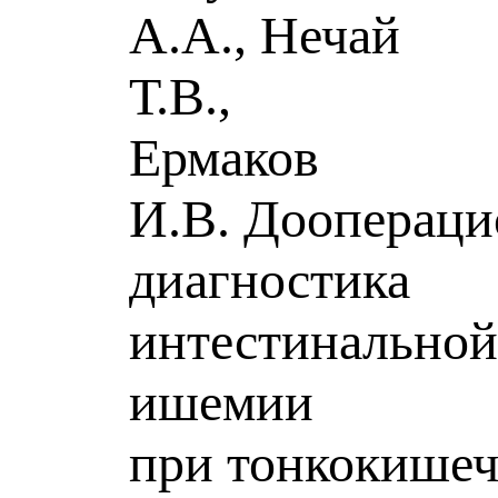
А.А., Нечай
Т.В.,
Ермаков
И.В. Доопераци
диагностика
интестинально
ишемии
при тонкокише