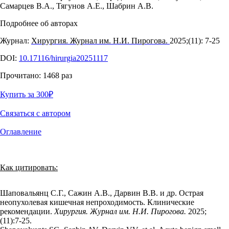
Самарцев В.А.
,
Тягунов А.Е.
,
Шабрин А.В.
Подробнее об авторах
Журнал:
Хирургия. Журнал им. Н.И. Пирогова.
2025;(11): 7‑25
DOI:
10.17116/hirurgia20251117
Прочитано:
1468
раз
Купить за 300
₽
Связаться с автором
Оглавление
Как цитировать:
Шаповальянц С.Г., Сажин А.В., Дарвин В.В. и др. Острая
неопухолевая кишечная непроходимость. Клинические
рекомендации.
Хирургия. Журнал им. Н.И. Пирогова.
2025;
(11):7‑25.