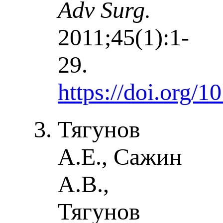
Adv Surg.
2011;45(1):1-
29.
https://doi.org/1
Тягунов
А.Е., Сажин
А.В.,
Тягунов