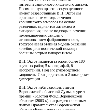
интраоперационного кишечного лаважа.
Несомненную практическую ценность
имеют разработанные В.Н. Эктовым
оригинальные методы лечения
хронического геморроя на основе
различных вариантов латексного
лигирования, новые подходы в лечении
прямокишечных свищей с
использованием фибринового клея,
трехуровневая этапная модель оказания
лечебно-диагностической помощи
больным острым панкреатитом.
В.Н. Эктов является автором более 180
научных работ, 5 монографий, 8
изобретений. Под его руководством
защищены 7 кандидатских и 2 докторские
диссертации.
В.Н. Эктов избирался депутатом
Воронежской областной Думы, лауреат
премии «Золотой Фонд Воронежской
области» (2003 г.), награжден почетным
знаком Правительства Воронежской
области «Благодарность от земли