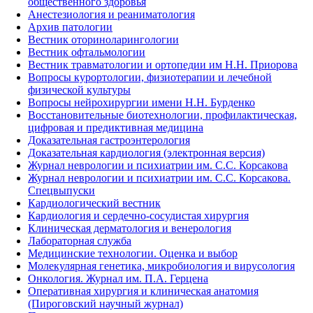
общественного здоровья
Анестезиология и реаниматология
Архив патологии
Вестник оториноларингологии
Вестник офтальмологии
Вестник травматологии и ортопедии им Н.Н. Приорова
Вопросы курортологии, физиотерапии и лечебной
физической культуры
Вопросы нейрохирургии имени Н.Н. Бурденко
Восстановительные биотехнологии, профилактическая,
цифровая и предиктивная медицина
Доказательная гастроэнтерология
Доказательная кардиология (электронная версия)
Журнал неврологии и психиатрии им. С.С. Корсакова
Журнал неврологии и психиатрии им. С.С. Корсакова.
Спецвыпуски
Кардиологический вестник
Кардиология и сердечно-сосудистая хирургия
Клиническая дерматология и венерология
Лабораторная служба
Медицинские технологии. Оценка и выбор
Молекулярная генетика, микробиология и вирусология
Онкология. Журнал им. П.А. Герцена
Оперативная хирургия и клиническая анатомия
(Пироговский научный журнал)