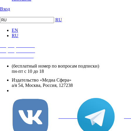
Вход
RU
EN
RU
+7 (495) 482-4118
+7 (495) 482-4329
+8 800 250-18-12
(бесплатный номер по вопросам подписки)
пн-пт с 10 до 18
Издательство «Медиа Сфера»
а/я 54, Москва, Россия, 127238
info@mediasphera.ru
вКонтакте
Tel