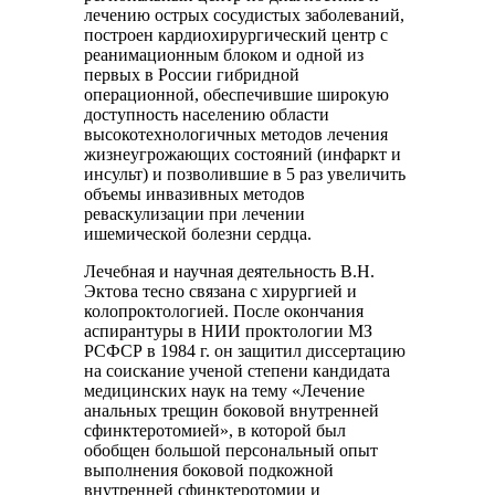
лечению острых сосудистых заболеваний,
построен кардиохирургический центр с
реанимационным блоком и одной из
первых в России гибридной
операционной, обеспечившие широкую
доступность населению области
высокотехнологичных методов лечения
жизнеугрожающих состояний (инфаркт и
инсульт) и позволившие в 5 раз увеличить
объемы инвазивных методов
реваскулизации при лечении
ишемической болезни сердца.
Лечебная и научная деятельность В.Н.
Эктова тесно связана с хирургией и
колопроктологией. После окончания
аспирантуры в НИИ проктологии МЗ
РСФСР в 1984 г. он защитил диссертацию
на соискание ученой степени кандидата
медицинских наук на тему «Лечение
анальных трещин боковой внутренней
сфинктеротомией», в которой был
обобщен большой персональный опыт
выполнения боковой подкожной
внутренней сфинктеротомии и