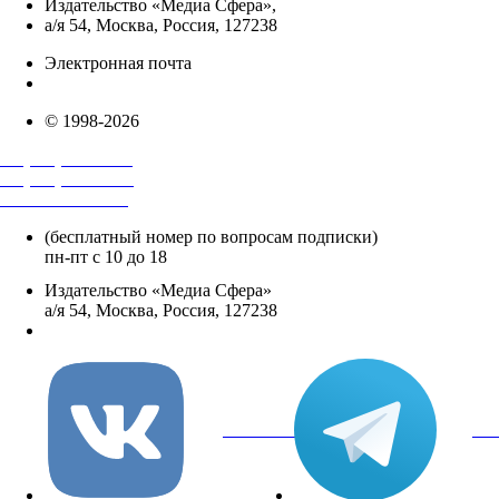
Издательство «Медиа Сфера»,
а/я 54, Москва, Россия, 127238
Электронная почта
info@mediasphera.ru
© 1998-2026
+7 (495) 482-4118
+7 (495) 482-4329
+8 800 250-18-12
(бесплатный номер по вопросам подписки)
пн-пт с 10 до 18
Издательство «Медиа Сфера»
а/я 54, Москва, Россия, 127238
info@mediasphera.ru
вКонтакте
Tel