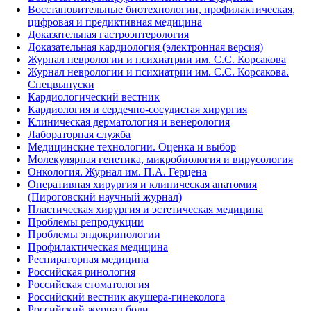
Восстановительные биотехнологии, профилактическая,
цифровая и предиктивная медицина
Доказательная гастроэнтерология
Доказательная кардиология (электронная версия)
Журнал неврологии и психиатрии им. С.С. Корсакова
Журнал неврологии и психиатрии им. С.С. Корсакова.
Спецвыпуски
Кардиологический вестник
Кардиология и сердечно-сосудистая хирургия
Клиническая дерматология и венерология
Лабораторная служба
Медицинские технологии. Оценка и выбор
Молекулярная генетика, микробиология и вирусология
Онкология. Журнал им. П.А. Герцена
Оперативная хирургия и клиническая анатомия
(Пироговский научный журнал)
Пластическая хирургия и эстетическая медицина
Проблемы репродукции
Проблемы эндокринологии
Профилактическая медицина
Респираторная медицина
Российская ринология
Российская стоматология
Российский вестник акушера-гинеколога
Российский журнал боли