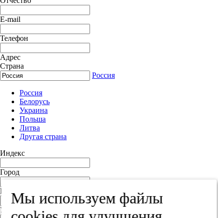
Отчество
E-mail
Телефон
Адрес
Страна
Россия
Россия
Белорусь
Украина
Польша
Литва
Другая страна
Индекс
Город
Край
Мы используем файлы
Улица
cооkies для улучшения