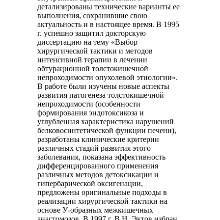
детализированы технические варианты ее
выполнения, сохранившие свою
актуальность и в настоящее время. В 1995
г. успешно защитил докторскую
диссертацию на тему «Выбор
хирургической тактики и методов
интенсивной терапии в лечении
обтурационной толстокишечной
непроходимости опухолевой этиологии».
В работе были изучены новые аспекты
развития патогенеза толстокишечной
непроходимости (особенности
формирования эндотоксикоза и
углубленная характеристика нарушений
белковосинтетической функции печени),
разработаны клинические критерии
различных стадий развития этого
заболевания, показана эффективность
дифференцированного применения
различных методов детоксикации и
гипербарической оксигенации,
предложены оригинальные подходы в
реализации хирургической тактики на
основе У-образных межкишечных
анастомозов. В 1997
г. В.Н. Эктов избран