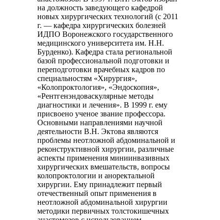
на должность заведующего кафедрой
новых хирургических технологий (с 2011
г. — кафедра хирургических болезней
ИДПО Воронежского государственного
медицинского университета им. Н.Н.
Бурденко). Кафедра стала региональной
базой профессиональной подготовки и
переподготовки врачебных кадров по
специальностям «Хирургия»,
«Колопроктология», «Эндоскопия»,
«Рентгенэндоваскулярные методы
диагностики и лечения». В 1999 г. ему
присвоено ученое звание профессора.
Основными направлениями научной
деятельности В.Н. Эктова являются
проблемы неотложной абдоминальной и
реконструктивной хирургии, различные
аспекты применения миниинвазивных
хирургических вмешательств, вопросы
колопроктологии и аноректальной
хирургии. Ему принадлежит первый
отечественный опыт применения в
неотложной абдоминальной хирургии
методики первичных толстокишечных
анастомозов с использованием