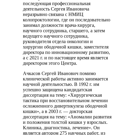
последующая профессиональная
деятельность Сергея Ивановича
неразрывно связана с НМИЦ
колопроктологии, где он последовательно
занимал должности врача-хирурга,
научного сотрудника, старшего, а затем
ведущего научного сотрудника,
руководителя отдела онкологии и
хирургии ободочной кишки, заместителя
директора по инновационному развитию,
а с 2021 г. и по настоящее время является
директором этого Центра.
Ачкасов Сергей Иванович помимо
клинической работы активно занимается
научной деятельностью. В 1992 г. им
успешно защищена кандидатская
диссертация на тему: «Хирургическая
тактика при восстановительном лечении
осложненного дивертикулеза ободочной
кишки», а в 2003 г. — докторская
диссертация на тему: «Аномалии развития
и положения толстой кишки у взрослых.
Клиника, диагностика, лечение». Он
является автором 275 научных работ, из