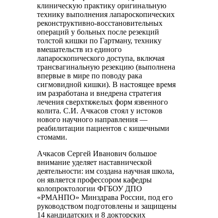
клиническую практику оригинальную
технику выполнения лапароскопических
реконструктивно-восстановительных
операций у больных после резекций
толстой кишки по Гартману, технику
вмешательств из единого
лапароскопического доступа, включая
трансвагинальную резекцию (выполнена
впервые в мире по поводу рака
сигмовидной кишки). В настоящее время
им разработана и внедрена стратегия
лечения сверхтяжелых форм язвенного
колита. С.И. Ачкасов стоял у истоков
нового научного направления —
реабилитации пациентов с кишечными
стомами.
Ачкасов Сергей Иванович большое
внимание уделяет наставнической
деятельности: им создана научная школа,
он является профессором кафедры
колопроктологии ФГБОУ ДПО
«РМАНПО» Минздрава России, под его
руководством подготовлены и защищены
14 кандидатских и 8 докторских