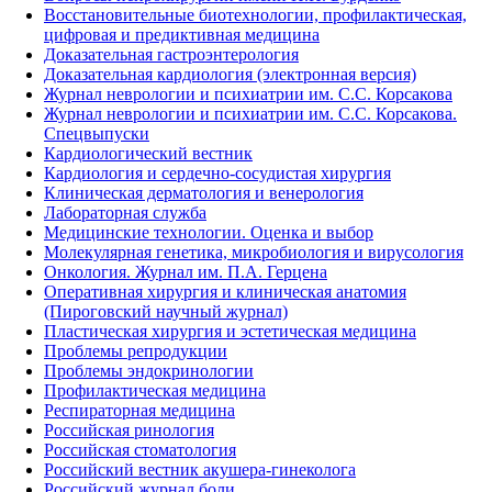
Восстановительные биотехнологии, профилактическая,
цифровая и предиктивная медицина
Доказательная гастроэнтерология
Доказательная кардиология (электронная версия)
Журнал неврологии и психиатрии им. С.С. Корсакова
Журнал неврологии и психиатрии им. С.С. Корсакова.
Спецвыпуски
Кардиологический вестник
Кардиология и сердечно-сосудистая хирургия
Клиническая дерматология и венерология
Лабораторная служба
Медицинские технологии. Оценка и выбор
Молекулярная генетика, микробиология и вирусология
Онкология. Журнал им. П.А. Герцена
Оперативная хирургия и клиническая анатомия
(Пироговский научный журнал)
Пластическая хирургия и эстетическая медицина
Проблемы репродукции
Проблемы эндокринологии
Профилактическая медицина
Респираторная медицина
Российская ринология
Российская стоматология
Российский вестник акушера-гинеколога
Российский журнал боли