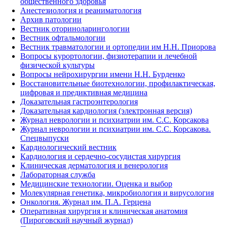
общественного здоровья
Анестезиология и реаниматология
Архив патологии
Вестник оториноларингологии
Вестник офтальмологии
Вестник травматологии и ортопедии им Н.Н. Приорова
Вопросы курортологии, физиотерапии и лечебной
физической культуры
Вопросы нейрохирургии имени Н.Н. Бурденко
Восстановительные биотехнологии, профилактическая,
цифровая и предиктивная медицина
Доказательная гастроэнтерология
Доказательная кардиология (электронная версия)
Журнал неврологии и психиатрии им. С.С. Корсакова
Журнал неврологии и психиатрии им. С.С. Корсакова.
Спецвыпуски
Кардиологический вестник
Кардиология и сердечно-сосудистая хирургия
Клиническая дерматология и венерология
Лабораторная служба
Медицинские технологии. Оценка и выбор
Молекулярная генетика, микробиология и вирусология
Онкология. Журнал им. П.А. Герцена
Оперативная хирургия и клиническая анатомия
(Пироговский научный журнал)