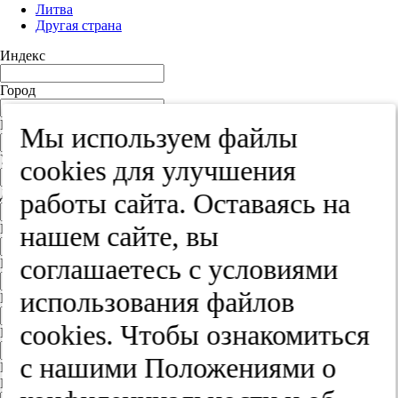
Литва
Другая страна
Индекс
Город
Край
Мы используем файлы
Улица
cооkies для улучшения
Дом
работы сайта. Оставаясь на
нашем сайте, вы
Квартира
соглашаетесь с условиями
Название юридического лица
использования файлов
ИНН
cооkies. Чтобы ознакомиться
КПП
с нашими Положениями о
Пароль
Пароль