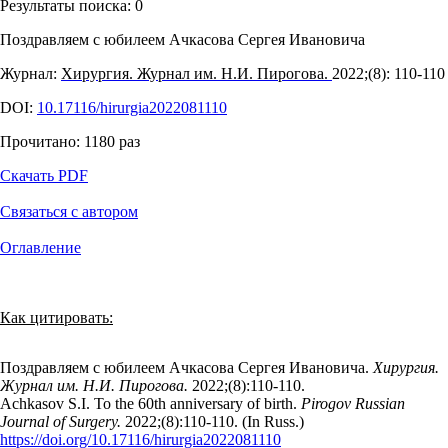
Результаты поиска:
0
Поздравляем с юбилеем Ачкасова Сергея Ивановича
Журнал:
Хирургия. Журнал им. Н.И. Пирогова.
2022;(8): 110‑110
DOI:
10.17116/hirurgia2022081110
Прочитано:
1180
раз
Скачать PDF
Связаться с автором
Оглавление
Как цитировать:
Поздравляем с юбилеем Ачкасова Сергея Ивановича.
Хирургия.
Журнал им. Н.И. Пирогова.
2022;(8):110‑110.
Achkasov S.I. To the 60th anniversary of birth.
Pirogov Russian
Journal of Surgery.
2022;(8):110‑110. (In Russ.)
https://doi.org/10.17116/hirurgia2022081110