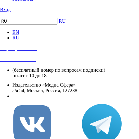
Вход
RU
EN
RU
+7 (495) 482-4118
+7 (495) 482-4329
+8 800 250-18-12
(бесплатный номер по вопросам подписки)
пн-пт с 10 до 18
Издательство «Медиа Сфера»
а/я 54, Москва, Россия, 127238
info@mediasphera.ru
вКонтакте
Tel