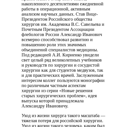
накопленного десятилетиями ежедневной
работы в операционной, активным
анализом научных данных. Став Вице-
Президентом Российского общества
хирургов им. Академика В.С. Савельева и
Почетным Президентом Ассоциации
флебологов России Александр Иванович
всемерно способствовал развитию и
повышению роли этих значимых
объединений специалистов медицины.
Под редакцией А.И. Кириенко увидели
свет целый ряд великолепных учебников
и руководств по хирургии и сосудистой
хирургии как для студентов медвузов, так
и для практических врачей. Заслуженным
интересом коллег пользуются монографии
по различным частным аспектам
хирургии из серии «Новые решения
старых хирургических проблем», идея
выпуска которой принадлежала
Александру Ивановичу.
Уход из жизни хирурга такого масштаба —
тяжелая потеря для российской хирургии.
Уход из жизни такого человека, каким был