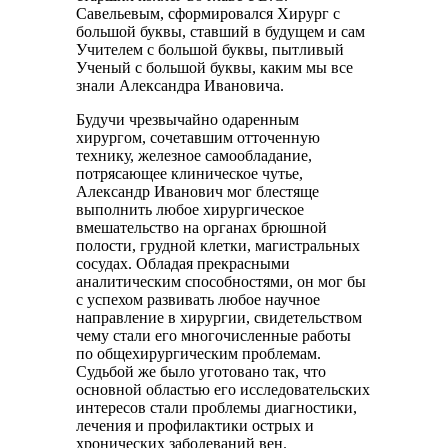
Савельевым, сформировался Хирург с
большой буквы, ставший в будущем и сам
Учителем с большой буквы, пытливый
Ученый с большой буквы, каким мы все
знали Александра Ивановича.
Будучи чрезвычайно одаренным
хирургом, сочетавшим отточенную
технику, железное самообладание,
потрясающее клиническое чутье,
Александр Иванович мог блестяще
выполнить любое хирургическое
вмешательство на органах брюшной
полости, грудной клетки, магистральных
сосудах. Обладая прекрасными
аналитическим способностями, он мог бы
с успехом развивать любое научное
направление в хирургии, свидетельством
чему стали его многочисленные работы
по общехирургическим проблемам.
Судьбой же было уготовано так, что
основной областью его исследовательских
интересов стали проблемы диагностики,
лечения и профилактики острых и
хронических заболеваний вен.