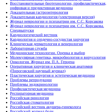
Восстановительные биотехнологии, профилактическая,
цифровая и предиктивная медицина
Доказательная гастроэнтерология
Доказательная кардиология (электронная версия)
Журнал неврологии и психиатрии им. С.С. Корсакова
Журнал неврологии и психиатрии им. С.С. Корсакова.
Спецвыпуски
Кардиологический вестник
Кардиология и сердечно-сосудистая хирургия
Клиническая дерматология и венерология
Лабораторная служба
Медицинские технологии. Оценка и выбор
Молекулярная генетика, микробиология и вирусология
Онкология. Журнал им. П.А. Герцена
Оперативная хирургия и клиническая анатомия
(Пироговский научный журнал)
Пластическая хирургия и эстетическая медицина
Проблемы репродукции
Проблемы эндокринологии
Профилактическая медицина
Респираторная медицина
Российская ринология
Российская стоматология
Российский вестник акушера-гинеколога
Российский журнал боли