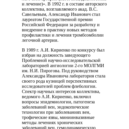
и лечение)». В 1992 г. в составе авторского
коллектива, возглавляемого акад. В.С.
Савельевым, Александр Иванович стал
лауреатом Государственной премии
Российской Федерации за разработку и
внедрение в практику новых методов
профилактики и лечения тромбоэмболии
легочной артерии.
В 1989 г. А.И. Кириенко по конкурсу был
избран на должность заведующего
Проблемной научно-исследовательской
лабораторией ангиологии 2-го МОЛГМИ
им. Н.И. Пирогова. Под руководством
Александра Ивановича лаборатория стала
своего рода кузницей перспективных
исследователей проблем флебологии.
Спектр научных интересов коллектива,
ведомого А.И. Кириенко, включил
вопросы эпидемиологии, патогенеза
заболеваний вен, эндокопические
технологии при заболеваниях вен,
трофические язвы, миниинвазивные
методы лечениях хронических
заболеваний вен, гемодинамическую