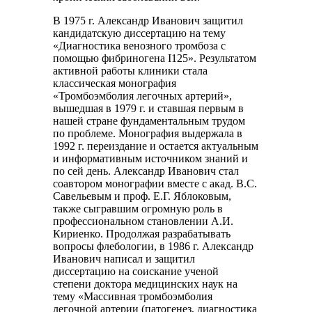
В 1975 г. Александр Иванович защитил
кандидатскую диссертацию на тему
«Диагностика венозного тромбоза с
помощью фибриногена I125». Результатом
активной работы клиники стала
классическая монография
«Тромбоэмболия легочных артерий»,
вышедшая в 1979 г. и ставшая первым в
нашей стране фундаментальным трудом
по проблеме. Монография выдержала в
1992 г. переиздание и остается актуальным
и информативным источником знаний и
по сей день. Александр Иванович стал
соавтором монографии вместе с акад. В.С.
Савельевым и проф. Е.Г. Яблоковым,
также сыгравшим огромную роль в
профессиональном становлении А.И.
Кириенко. Продолжая разрабатывать
вопросы флебологии, в 1986 г. Александр
Иванович написал и защитил
диссертацию на соискание ученой
степени доктора медицинских наук на
тему «Массивная тромбоэмболия
легочной артерии (патогенез, диагностика