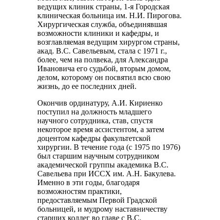
ведущих клиник страны, 1-я Городская
клиническая больница им. Н.И. Пирогова.
Хирургическая служба, объединявшая
возможности клиники и кафедры, и
возглавляемая ведущим хирургом страны,
акад. В.С. Савельевым, стала с 1971 г.,
более, чем на полвека, для Александра
Ивановича его судьбой, вторым домом,
делом, которому он посвятил всю свою
жизнь, до ее последних дней.
Окончив ординатуру, А.И. Кириенко
поступил на должность младшего
научного сотрудника, став, спустя
некоторое время ассистентом, а затем
доцентом кафедры факультетской
хирургии. В течение года (с 1975 по 1976)
был старшим научным сотрудником
академической группы академика В.С.
Савельева при ИССХ им. А.Н. Бакулева.
Именно в эти годы, благодаря
возможностям практики,
предоставляемым Первой Градской
больницей, и мудрому наставничеству
старших коллег во главе с В.С.