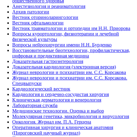
общественного здоровья
Анестезиология и реаниматология
Архив патологии
Вестник оториноларингологии
Вестник офтальмологии
Вестник травматологии и ортопедии им Н.Н. Приорова
Вопросы курортологии, физиотерапии и лечебной
физической культуры
Вопросы нейрохирургии имени Н.Н. Бурденко
Восстановительные биотехнологии, профилактическая,
цифровая и предиктивная медицина
Доказательная гастроэнтерология
Доказательная кардиология (электронная версия)
Журнал неврологии и психиатрии им. С.С. Корсакова
Журнал неврологии и психиатрии им. С.С. Корсакова.
Спецвыпуски
Кардиологический вестник
Кардиология и сердечно-сосудистая хирургия
Клиническая дерматология и венерология
Лабораторная служба
Медицинские технологии. Оценка и выбор
Молекулярная генетика, микробиология и вирусология
Онкология. Журнал им. П.А. Герцена
Оперативная хирургия и клиническая анатомия
(Пироговский научный журнал)