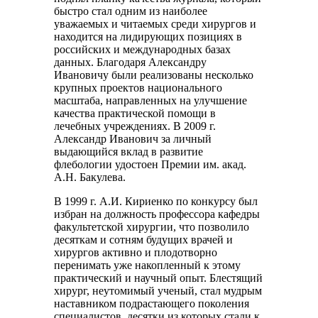
быстро стал одним из наиболее
уважаемых и читаемых среди хирургов и
находится на лидирующих позициях в
российских и международных базах
данных. Благодаря Александру
Ивановичу были реализованы несколько
крупных проектов национального
масштаба, направленных на улучшение
качества практической помощи в
лечебных учреждениях. В 2009 г.
Александр Иванович за личный
выдающийся вклад в развитие
флебологии удостоен Премии им. акад.
А.Н. Бакулева.
В 1999 г. А.И. Кириенко по конкурсу был
избран на должность профессора кафедры
факультетской хирургии, что позволило
десяткам и сотням будущих врачей и
хирургов активно и плодотворно
перенимать уже накопленный к этому
практический и научный опыт. Блестящий
хирург, неутомимый ученый, стал мудрым
наставником подрастающего поколения
специалистов, десятки из которых стали к