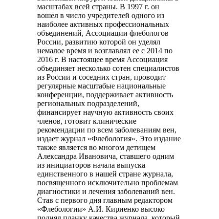
масштабах всей страны. В 1997 г. он
вошел в число учредителей одного из
наиболее активных профессиональных
объединений, Ассоциации флебологов
России, развитию которой он уделял
немалое время и возглавлял ее с 2014 по
2016 г. В настоящее время Ассоциация
объединяет несколько сотен специалистов
из России и соседних стран, проводит
регулярные масштабые национальные
конференции, поддерживает активность
региональных подразделений,
финансирует научную активность своих
членов, готовит клинические
рекомендации по всем заболеваниям вен,
издает журнал «Флебология». Это издание
также является во многом детищем
Александра Ивановича, ставшего одним
из инициаторов начала выпуска
единственного в нашей стране журнала,
посвященного исключительно проблемам
диагностики и лечения заболеваний вен.
Став с первого дня главным редактором
«Флебологии» А.И. Кириенко высоко
поднял планку качества журнала, который