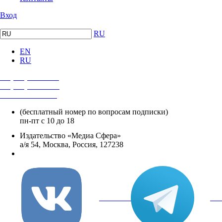
Вход
RU
EN
RU
+7 (495) 482-4118
+7 (495) 482-4329
+8 800 250-18-12
(бесплатный номер по вопросам подписки)
пн-пт с 10 до 18
Издательство «Медиа Сфера»
а/я 54, Москва, Россия, 127238
info@mediasphera.ru
вКонтакте
Tel