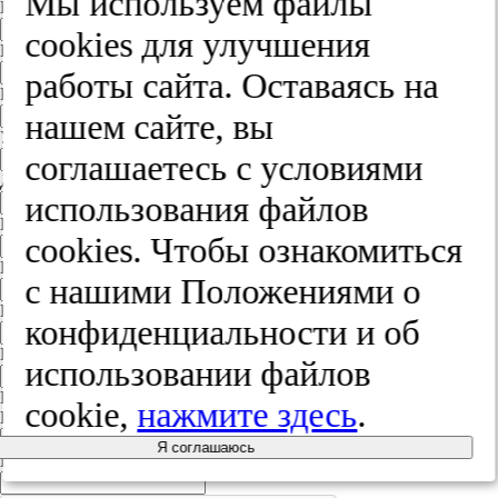
Мы используем файлы
Индекс
cооkies для улучшения
Город
работы сайта. Оставаясь на
Край
нашем сайте, вы
Улица
соглашаетесь с условиями
Дом
использования файлов
Квартира
cооkies. Чтобы ознакомиться
Название юридического лица
с нашими Положениями о
ИНН
конфиденциальности и об
КПП
использовании файлов
Пароль
cookie,
нажмите здесь
.
Пароль
Я соглашаюсь
Повторите пароль