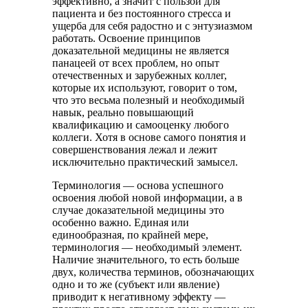
эффективно, а значит с пользой для
пациента и без постоянного стресса и
ущерба для себя радостно и с энтузиазмом
работать. Освоение принципов
доказательной медицины не является
панацеей от всех проблем, но опыт
отечественных и зарубежных коллег,
которые их используют, говорит о том,
что это весьма полезный и необходимый
навык, реально повышающий
квалификацию и самооценку любого
коллеги. Хотя в основе самого понятия и
совершенствования лежал и лежит
исключительно практический замысел.
Терминология — основа успешного
освоения любой новой информации, а в
случае доказательной медицины это
особенно важно. Единая или
единообразная, по крайней мере,
терминология — необходимый элемент.
Наличие значительного, то есть больше
двух, количества терминов, обозначающих
одно и то же (субъект или явление)
приводит к негативному эффекту —