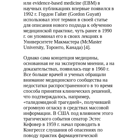
или evidence-based medicine (EBM) в
научных публикациях впервые появился в
1992 г. Гордон Гайят (Gordon Guyatt)
использовал этот термин в своей статье
для описания нового подхода к обучению
медицинской практике, чуть ранее в 1990
г. он упоминал его в своих лекциях в
Университете Макмастера (McMaster
University, Торонто, Канада) [4].
Однако сама концепция медицины,
основанная не на экспертном мнении, а на
доказательствах, появилась еще в 1960 г.
Все больше врачей и ученых обращали
внимание медицинского сообщества на
недостатки распространенного в то время
способа принятия клинических решений,
что подтверждалось, например,
«талидомидной трагедией», получившей
огромную огласку в средствах массовой
информации. В США под влиянием этого
трагического события сенатор Эстес
Кефовер в 1959 г. начал проводить в
Конгрессе слушания об опасениях по
поводу практик фармацевтической