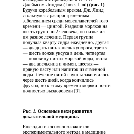
Джеймсом Линдом (James Lind)
(рис. 1)
.
Будучи корабельным врачом, Дж. Линд
столкнулся с распространенным
заболеванием среди мореплавателей того
времени — цингой. Разделив моряков на
шесть групп по 2 человека, он назначил
им разное лечение. Первая группа
получала кварту сидра ежедневно, другая
— двадцать пять капель купороса, третья
— шесть ложек уксуса в день, четвертая
— половину пинты морской воды, пятая
— два апельсина и лимон, шестая —
пряную пасту или напиток из ячменной
воды. Лечение пятой группы закончилось
через шесть дней, когда кончились
фрукты, но к этому времени моряки почти
полностью выздоровели [3].
Рис. 1.
Основные вехи развития
доказательной медицины.
Еще один из основоположников
экспериментального метода в медицине