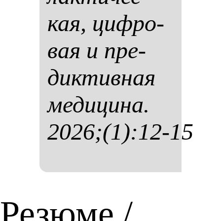
кая, циф­ро­
вая и пре­
дик­тив­ная
ме­ди­ци­на.
2026;(1):12-15
Резюме /