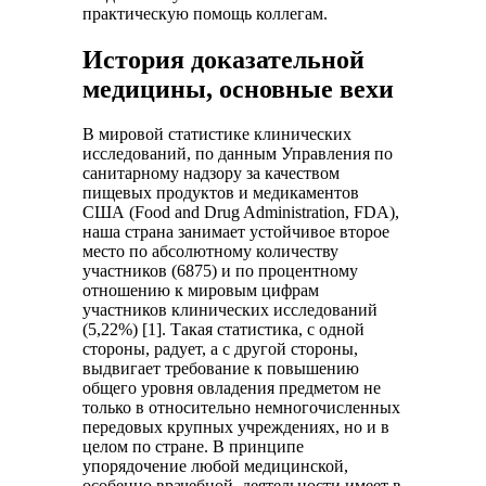
практическую помощь коллегам.
История доказательной
медицины, основные вехи
В мировой статистике клинических
исследований, по данным Управления по
санитарному надзору за качеством
пищевых продуктов и медикаментов
США (Food and Drug Administration, FDA),
наша страна занимает устойчивое второе
место по абсолютному количеству
участников (6875) и по процентному
отношению к мировым цифрам
участников клинических исследований
(5,22%) [1]. Такая статистика, с одной
стороны, радует, а с другой стороны,
выдвигает требование к повышению
общего уровня овладения предметом не
только в относительно немногочисленных
передовых крупных учреждениях, но и в
целом по стране. В принципе
упорядочение любой медицинской,
особенно врачебной, деятельности имеет в