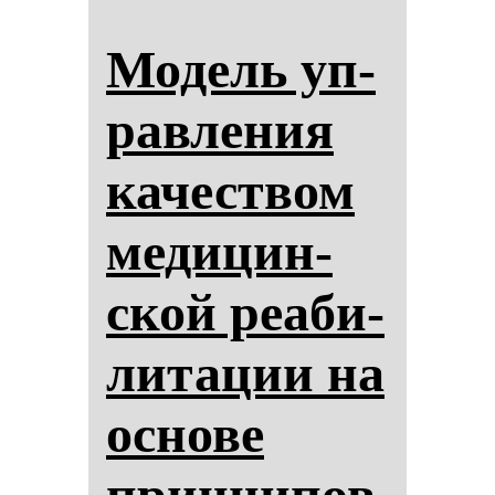
Мо­дель уп­
рав­ле­ния
ка­чес­твом
ме­ди­цин­
ской ре­аби­
ли­та­ции на
ос­но­ве
прин­ци­пов