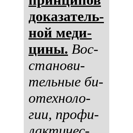
до­ка­за­тель­
ной ме­ди­
ци­ны.
Вос­
ста­но­ви­
тель­ные би­
отех­но­ло­
гии, про­фи­
лак­ти­чес­