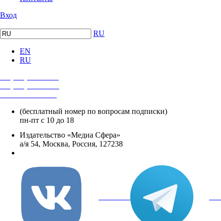
Вход
RU
EN
RU
+7 (495) 482-4118
+7 (495) 482-4329
+8 800 250-18-12
(бесплатный номер по вопросам подписки)
пн-пт с 10 до 18
Издательство «Медиа Сфера»
а/я 54, Москва, Россия, 127238
info@mediasphera.ru
вКонтакте
Tel