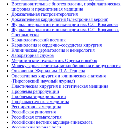
Восстановительные биотехнологии, профилактическая,
цифровая и предиктивная медицина
Доказательная гастроэнтерология
Доказательная кардиология (электронная версия)
Журнал неврологии и психиатрии им. С.С. Корсакова
Журнал неврологии и психиатрии им. С.С. Корсакова.
Спецвыпуски
Кардиологический вестник
Кардиология и сердечно-сосудистая хирургия
Клиническая дерматология и венерология
Лабораторная служба
Медицинские технологии. Оценка и выбор
Молекулярная генетика, микробиология и вирусология
Онкология. Журнал им. П.А. Герцена
Оперативная хирургия и клиническая анатомия
(Пироговский научный журнал)
Пластическая хирургия и эстетическая медицина
Проблемы репродукции
Проблемы эндокринологии
Профилактическая медицина
Респираторная медицина
Российская ринология
Российская стоматология
Российский вестник акушера-гинеколога
Российский журнал боли