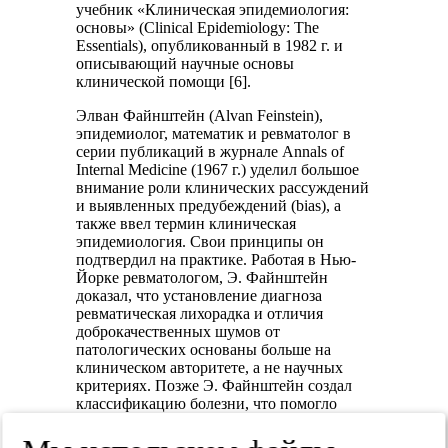
учебник «Клиническая эпидемиология:
основы» (Clinical Epidemiology: The
Essentials), опубликованный в 1982 г. и
описывающий научные основы
клинической помощи [6].
Элван Файнштейн (Alvan Feinstein),
эпидемиолог, математик и ревматолог в
серии публикаций в журнале Annals of
Internal Medicine (1967 г.) уделил большое
внимание роли клинических рассуждений
и выявленных предубеждений (bias), а
также ввел термин клиническая
эпидемиология. Свои принципы он
подтвердил на практике. Работая в Нью-
Йорке ревматологом, Э. Файнштейн
доказал, что установление диагноза
ревматическая лихорадка и отличия
доброкачественных шумов от
патологических основаны больше на
клиническом авторитете, а не научных
критериях. Позже Э. Файнштейн создал
классификацию болезни, что помогло
более эффективно лечить пациентов [6].