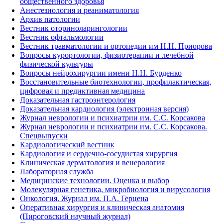
общественного здоровья
Анестезиология и реаниматология
Архив патологии
Вестник оториноларингологии
Вестник офтальмологии
Вестник травматологии и ортопедии им Н.Н. Приорова
Вопросы курортологии, физиотерапии и лечебной
физической культуры
Вопросы нейрохирургии имени Н.Н. Бурденко
Восстановительные биотехнологии, профилактическая,
цифровая и предиктивная медицина
Доказательная гастроэнтерология
Доказательная кардиология (электронная версия)
Журнал неврологии и психиатрии им. С.С. Корсакова
Журнал неврологии и психиатрии им. С.С. Корсакова.
Спецвыпуски
Кардиологический вестник
Кардиология и сердечно-сосудистая хирургия
Клиническая дерматология и венерология
Лабораторная служба
Медицинские технологии. Оценка и выбор
Молекулярная генетика, микробиология и вирусология
Онкология. Журнал им. П.А. Герцена
Оперативная хирургия и клиническая анатомия
(Пироговский научный журнал)