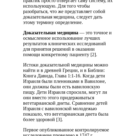
практик просто отвергает саму систему, их
использующую. Для того чтобы
разобраться, что же представляет собой
доказательная медицина, следует дать
этому термину определение.
Доказательная медицина
— это точное и
осмысленное использование лучших
результатов клинических исследований
для принятия решений в оказании
помощи конкретному пациенту [2].
Истоки доказательной медицины можно
найти и в древней Греции, и в Библии:
Книга Давида, Глава 1:1-16. Когда дети
Израиля были пленниками в Вавилоне,
они должны были есть вавилонскую
пищу. Дети Израиля спросили, могут ли
они вместо этого придерживаться
вегетарианской диеты. Сравнение детей
Израиля с вавилонской молодежью
показало, что вегетарианская диета была
более здоровой [3].
Первое опубликованное контролируемое
исследование проведено в 1747 г.