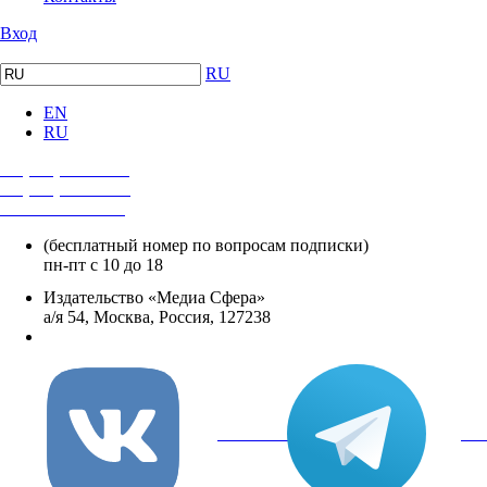
Вход
RU
EN
RU
+7 (495) 482-4118
+7 (495) 482-4329
+8 800 250-18-12
(бесплатный номер по вопросам подписки)
пн-пт с 10 до 18
Издательство «Медиа Сфера»
а/я 54, Москва, Россия, 127238
info@mediasphera.ru
вКонтакте
Tel