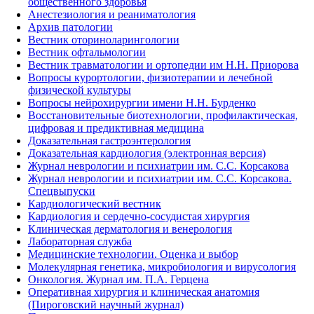
общественного здоровья
Анестезиология и реаниматология
Архив патологии
Вестник оториноларингологии
Вестник офтальмологии
Вестник травматологии и ортопедии им Н.Н. Приорова
Вопросы курортологии, физиотерапии и лечебной
физической культуры
Вопросы нейрохирургии имени Н.Н. Бурденко
Восстановительные биотехнологии, профилактическая,
цифровая и предиктивная медицина
Доказательная гастроэнтерология
Доказательная кардиология (электронная версия)
Журнал неврологии и психиатрии им. С.С. Корсакова
Журнал неврологии и психиатрии им. С.С. Корсакова.
Спецвыпуски
Кардиологический вестник
Кардиология и сердечно-сосудистая хирургия
Клиническая дерматология и венерология
Лабораторная служба
Медицинские технологии. Оценка и выбор
Молекулярная генетика, микробиология и вирусология
Онкология. Журнал им. П.А. Герцена
Оперативная хирургия и клиническая анатомия
(Пироговский научный журнал)