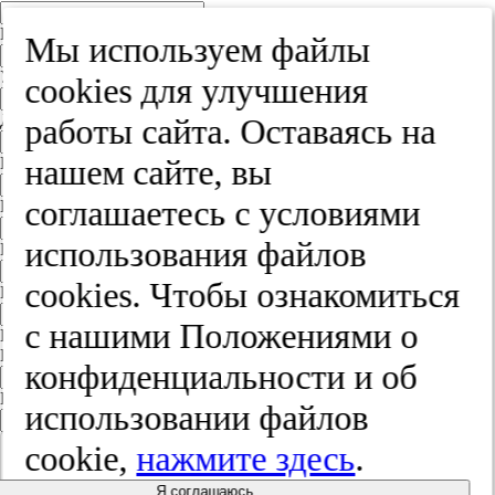
Край
Мы используем файлы
Улица
cооkies для улучшения
Дом
работы сайта. Оставаясь на
нашем сайте, вы
Квартира
соглашаетесь с условиями
Название юридического лица
использования файлов
ИНН
cооkies. Чтобы ознакомиться
КПП
с нашими Положениями о
Пароль
Пароль
конфиденциальности и об
Повторите пароль
использовании файлов
cookie,
нажмите здесь
.
Я соглашаюсь