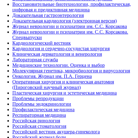
Восстановительные биотехнологии, профилактическая,
цифровая и предиктивная медицина
Доказательная гастроэнтерология
Доказательная кардиология (электронная версия)
Журнал неврологии и психиатрии им. С.С. Корсакова
Журнал неврологии и психиатрии им. С.С. Корсакова.
Спецвыпуски
Кардиологический вестник
Кардиология и сердечно-сосудистая хирургия
Клиническая дерматология и венерология
Лабораторная служба
Медицинские технологии. Оценка и выбор
Молекулярная генетика, микробиология и вирусология
Онкология. Журнал им. П.А. Герцена
Оперативная хирургия и клиническая анатомия
(Пироговский научный журнал)
Пластическая хирургия и эстетическая медицина
Проблемы репродукции
Проблемы эндокринологии
Профилактическая медицина
Респираторная медицина
Российская ринология
Российская стоматология
Российский вестник акушера-гинеколога
Российский журнал боли