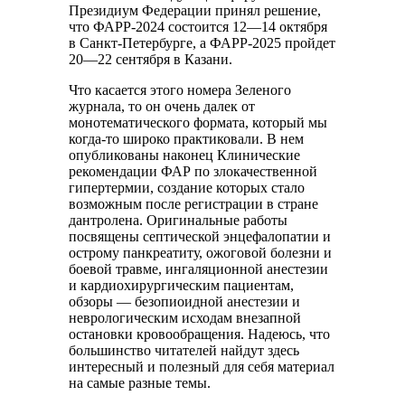
Президиум Федерации принял решение,
что ФАРР-2024 состоится 12—14 октября
в Санкт-Петербурге, а ФАРР-2025 пройдет
20—22 сентября в Казани.
Что касается этого номера Зеленого
журнала, то он очень далек от
монотематического формата, который мы
когда-то широко практиковали. В нем
опубликованы наконец Клинические
рекомендации ФАР по злокачественной
гипертермии, создание которых стало
возможным после регистрации в стране
дантролена. Оригинальные работы
посвящены септической энцефалопатии и
острому панкреатиту, ожоговой болезни и
боевой травме, ингаляционной анестезии
и кардиохирургическим пациентам,
обзоры — безопиоидной анестезии и
неврологическим исходам внезапной
остановки кровообращения. Надеюсь, что
большинство читателей найдут здесь
интересный и полезный для себя материал
на самые разные темы.