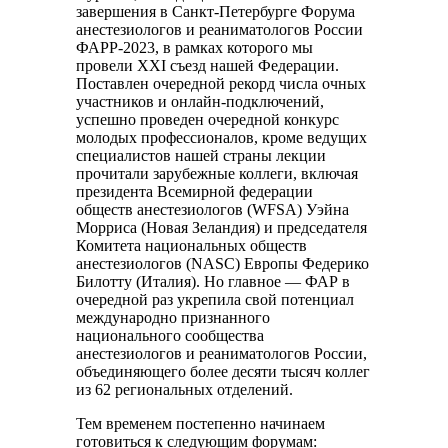
завершения в Санкт-Петербурге Форума
анестезиологов и реаниматологов России
ФАРР-2023, в рамках которого мы
провели XXI съезд нашей Федерации.
Поставлен очередной рекорд числа очных
участников и онлайн-подключений,
успешно проведен очередной конкурс
молодых профессионалов, кроме ведущих
специалистов нашей страны лекции
прочитали зарубежные коллеги, включая
президента Всемирной федерации
обществ анестезиологов (WFSA) Уэйна
Морриса (Новая Зеландия) и председателя
Комитета национальных обществ
анестезиологов (NASC) Европы Федерико
Билотту (Италия). Но главное — ФАР в
очередной раз укрепила свой потенциал
международно признанного
национального сообщества
анестезиологов и реаниматологов России,
объединяющего более десяти тысяч коллег
из 62 региональных отделений.
Тем временем постепенно начинаем
готовиться к следующим форумам: