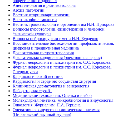
общественного здоровья
Анестезиология и реаниматология
Архив патологии
Вестник оториноларингологии
Вестник офтальмологии
Вестник травматологии и ортопедии им Н.Н. Приорова
Вопросы курортологии, физиотерапии и лечебной
физической культуры
Вопросы нейрохирургии имени Н.Н. Бурденко
Восстановительные биотехнологии, профилактическая,
цифровая и предиктивная медицина
Доказательная гастроэнтерология
Доказательная кардиология (электронная версия)
Журнал неврологии и психиатрии им. С.С. Корсакова
Журнал неврологии и психиатрии им. С.С. Корсакова.
Спецвыпуски
Кардиологический вестник
Кардиология и сердечно-сосудистая хирургия
Клиническая дерматология и венерология
Лабораторная служба
Медицинские технологии. Оценка и выбор
Молекулярная генетика, микробиология и вирусология
Онкология. Журнал им. П.А. Герцена
Оперативная хирургия и клиническая анатомия
(Пироговский научный журнал)