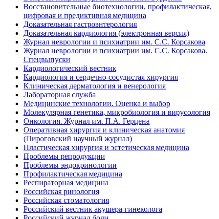
Восстановительные биотехнологии, профилактическая,
цифровая и предиктивная медицина
Доказательная гастроэнтерология
Доказательная кардиология (электронная версия)
Журнал неврологии и психиатрии им. С.С. Корсакова
Журнал неврологии и психиатрии им. С.С. Корсакова.
Спецвыпуски
Кардиологический вестник
Кардиология и сердечно-сосудистая хирургия
Клиническая дерматология и венерология
Лабораторная служба
Медицинские технологии. Оценка и выбор
Молекулярная генетика, микробиология и вирусология
Онкология. Журнал им. П.А. Герцена
Оперативная хирургия и клиническая анатомия
(Пироговский научный журнал)
Пластическая хирургия и эстетическая медицина
Проблемы репродукции
Проблемы эндокринологии
Профилактическая медицина
Респираторная медицина
Российская ринология
Российская стоматология
Российский вестник акушера-гинеколога
Российский журнал боли