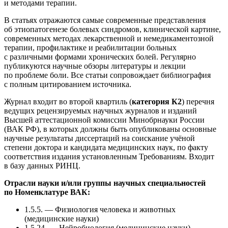
и методами терапии.
В статьях отражаются самые современные представления
об этиопатогенезе болевых синдромов, клинической картине,
современных методах лекарственной и немедикаментозной
терапии, профилактике и реабилитации больных
с различными формами хронических болей. Регулярно
публикуются научные обзоры литературы и лекции
по проблеме боли. Все статьи сопровождает библиография
с полным цитированием источника.
Журнал входит во второй квартиль (
категория К2
) перечня
ведущих рецензируемых научных журналов и изданий
Высшей аттестационной комиссии Минобрнауки России
(ВАК РФ), в которых должны быть опубликованы основные
научные результаты диссертаций на соискание учёной
степени доктора и кандидата медицинских наук, по факту
соответствия издания установленным Требованиям. Входит
в базу данных РИНЦ.
Отрасли науки и/или группы научных специальностей
по Номенклатуре ВАК:
1.5.5. — Физиология человека и животных
(медицинские науки)
1.5.24. — Нейробиология (медицинские науки)