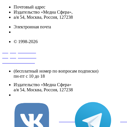
Почтовый адрес
Издательство «Медиа Сфера»,
а/я 54, Москва, Россия, 127238
Электронная почта
info@mediasphera.ru
© 1998-2026
+7 (495) 482-4118
+7 (495) 482-4329
+8 800 250-18-12
(бесплатный номер по вопросам подписки)
пн-пт с 10 до 18
Издательство «Медиа Сфера»
а/я 54, Москва, Россия, 127238
info@mediasphera.ru
вКонтакте
Tel