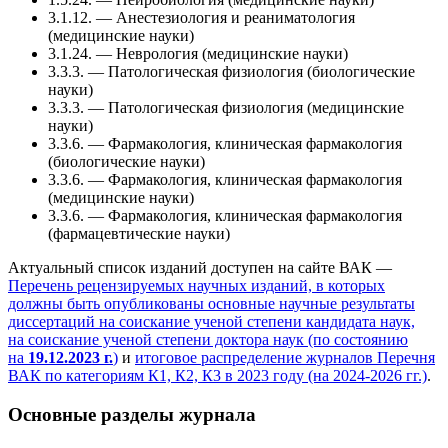
3.1.12. — Анестезиология и реаниматология
(медицинские науки)
3.1.24. — Неврология (медицинские науки)
3.3.3. — Патологическая физиология (биологические
науки)
3.3.3. — Патологическая физиология (медицинские
науки)
3.3.6. — Фармакология, клиническая фармакология
(биологические науки)
3.3.6. — Фармакология, клиническая фармакология
(медицинские науки)
3.3.6. — Фармакология, клиническая фармакология
(фармацевтические науки)
Актуальный список изданий доступен на сайте ВАК —
Перечень рецензируемых научных изданий, в которых
должны быть опубликованы основные научные результаты
диссертаций на соискание ученой степени кандидата наук,
на соискание ученой степени доктора наук (по состоянию
на
19.12.2023 г.
)
и
итоговое распределение журналов Перечня
ВАК по категориям К1, К2, К3 в 2023 году (на 2024-2026 гг.)
.
Основные разделы журнала