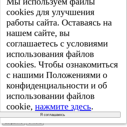
Мы используем файлы
Улица
cооkies для улучшения
Дом
работы сайта. Оставаясь на
Квартира
нашем сайте, вы
Название юридического лица
соглашаетесь с условиями
ИНН
использования файлов
КПП
cооkies. Чтобы ознакомиться
с нашими Положениями о
Пароль
Пароль
конфиденциальности и об
Повторите пароль
использовании файлов
cookie,
нажмите здесь
.
Я соглашаюсь
Сохранить
Отмена