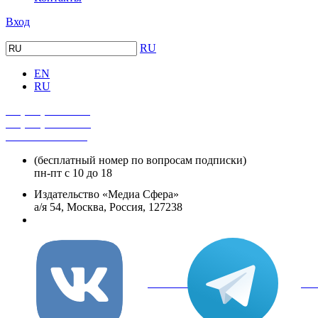
Вход
RU
EN
RU
+7 (495) 482-4118
+7 (495) 482-4329
+8 800 250-18-12
(бесплатный номер по вопросам подписки)
пн-пт с 10 до 18
Издательство «Медиа Сфера»
а/я 54, Москва, Россия, 127238
info@mediasphera.ru
вКонтакте
Tel