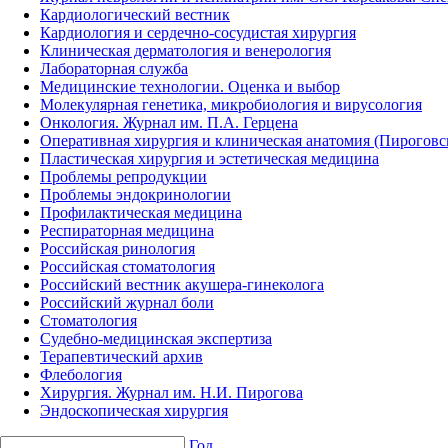
Кардиологический вестник
Кардиология и сердечно-сосудистая хирургия
Клиническая дерматология и венерология
Лабораторная служба
Медицинские технологии. Оценка и выбор
Молекулярная генетика, микробиология и вирусология
Онкология. Журнал им. П.А. Герцена
Оперативная хирургия и клиническая анатомия (Пирогов
Пластическая хирургия и эстетическая медицина
Проблемы репродукции
Проблемы эндокринологии
Профилактическая медицина
Респираторная медицина
Российская ринология
Российская стоматология
Российский вестник акушера-гинеколога
Российский журнал боли
Стоматология
Судебно-медицинская экспертиза
Терапевтический архив
Флебология
Хирургия. Журнал им. Н.И. Пирогова
Эндоскопическая хирургия
Год