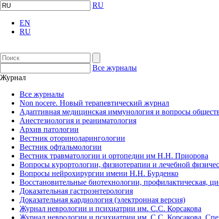
RU
EN
RU
Все журналы
Журнал
Все журналы
Non nocere. Новый терапевтический журнал
Адаптивная медицинская иммунология и вопросы обществ
Анестезиология и реаниматология
Архив патологии
Вестник оториноларингологии
Вестник офтальмологии
Вестник травматологии и ортопедии им Н.Н. Приорова
Вопросы курортологии, физиотерапии и лечебной физичес
Вопросы нейрохирургии имени Н.Н. Бурденко
Восстановительные биотехнологии, профилактическая, ц
Доказательная гастроэнтерология
Доказательная кардиология (электронная версия)
Журнал неврологии и психиатрии им. С.С. Корсакова
Журнал неврологии и психиатрии им. С.С. Корсакова. Сп