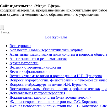
Сайт издательства «Медиа Сфера»
содержит материалы, предназначенные исключительно для рабо
или студентом медицинского образовательного учреждения.
Все журналы
Все журналы
Non nocere. Новый терапевтический журнал
Адаптивная медицинская иммунология и вопросы обществ
Анестезиология и реаниматология
Архив патологии
Вестник оториноларингологии
Вестник офтальмологии
Вестник травматологии и ортопедии им Н.Н. Приорова
Вопросы курортологии, физиотерапии и лечебной физичес
Вопросы нейрохирургии имени Н.Н. Бурденко
Восстановительные биотехнологии, профилактическая, ц
Доказательная гастроэнтерология
Доказательная кардиология (электронная версия)
Журнал неврологии и психиатрии им. С.С. Корсакова
Журнал неврологии и психиатрии им. С.С. Корсакова. Сп