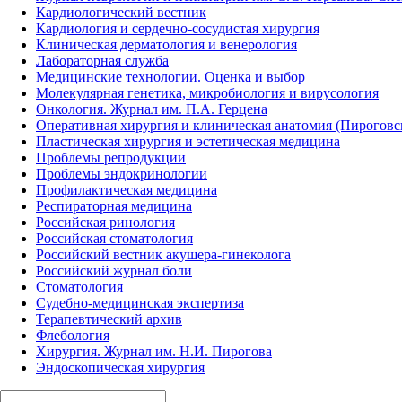
Кардиологический вестник
Кардиология и сердечно-сосудистая хирургия
Клиническая дерматология и венерология
Лабораторная служба
Медицинские технологии. Оценка и выбор
Молекулярная генетика, микробиология и вирусология
Онкология. Журнал им. П.А. Герцена
Оперативная хирургия и клиническая анатомия (Пирогов
Пластическая хирургия и эстетическая медицина
Проблемы репродукции
Проблемы эндокринологии
Профилактическая медицина
Респираторная медицина
Российская ринология
Российская стоматология
Российский вестник акушера-гинеколога
Российский журнал боли
Стоматология
Судебно-медицинская экспертиза
Терапевтический архив
Флебология
Хирургия. Журнал им. Н.И. Пирогова
Эндоскопическая хирургия