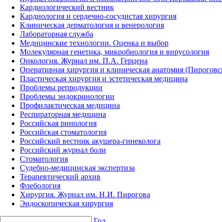
Кардиологический вестник
Кардиология и сердечно-сосудистая хирургия
Клиническая дерматология и венерология
Лабораторная служба
Медицинские технологии. Оценка и выбор
Молекулярная генетика, микробиология и вирусология
Онкология. Журнал им. П.А. Герцена
Оперативная хирургия и клиническая анатомия (Пирогов
Пластическая хирургия и эстетическая медицина
Проблемы репродукции
Проблемы эндокринологии
Профилактическая медицина
Респираторная медицина
Российская ринология
Российская стоматология
Российский вестник акушера-гинеколога
Российский журнал боли
Стоматология
Судебно-медицинская экспертиза
Терапевтический архив
Флебология
Хирургия. Журнал им. Н.И. Пирогова
Эндоскопическая хирургия
Год