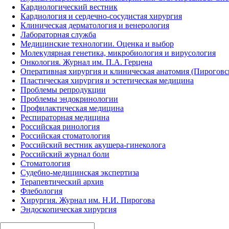
Кардиологический вестник
Кардиология и сердечно-сосудистая хирургия
Клиническая дерматология и венерология
Лабораторная служба
Медицинские технологии. Оценка и выбор
Молекулярная генетика, микробиология и вирусология
Онкология. Журнал им. П.А. Герцена
Оперативная хирургия и клиническая анатомия (Пирогов
Пластическая хирургия и эстетическая медицина
Проблемы репродукции
Проблемы эндокринологии
Профилактическая медицина
Респираторная медицина
Российская ринология
Российская стоматология
Российский вестник акушера-гинеколога
Российский журнал боли
Стоматология
Судебно-медицинская экспертиза
Терапевтический архив
Флебология
Хирургия. Журнал им. Н.И. Пирогова
Эндоскопическая хирургия