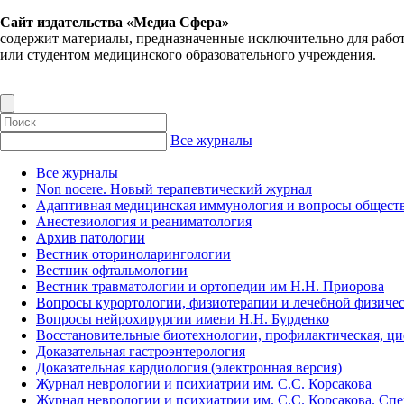
Сайт издательства «Медиа Сфера»
содержит материалы, предназначенные исключительно для рабо
или студентом медицинского образовательного учреждения.
Все журналы
Все журналы
Non nocere. Новый терапевтический журнал
Адаптивная медицинская иммунология и вопросы обществ
Анестезиология и реаниматология
Архив патологии
Вестник оториноларингологии
Вестник офтальмологии
Вестник травматологии и ортопедии им Н.Н. Приорова
Вопросы курортологии, физиотерапии и лечебной физичес
Вопросы нейрохирургии имени Н.Н. Бурденко
Восстановительные биотехнологии, профилактическая, ц
Доказательная гастроэнтерология
Доказательная кардиология (электронная версия)
Журнал неврологии и психиатрии им. С.С. Корсакова
Журнал неврологии и психиатрии им. С.С. Корсакова. Сп