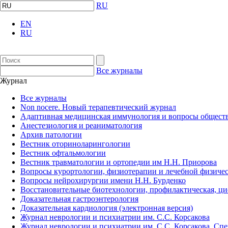
RU
EN
RU
Все журналы
Журнал
Все журналы
Non nocere. Новый терапевтический журнал
Адаптивная медицинская иммунология и вопросы обществ
Анестезиология и реаниматология
Архив патологии
Вестник оториноларингологии
Вестник офтальмологии
Вестник травматологии и ортопедии им Н.Н. Приорова
Вопросы курортологии, физиотерапии и лечебной физичес
Вопросы нейрохирургии имени Н.Н. Бурденко
Восстановительные биотехнологии, профилактическая, ц
Доказательная гастроэнтерология
Доказательная кардиология (электронная версия)
Журнал неврологии и психиатрии им. С.С. Корсакова
Журнал неврологии и психиатрии им. С.С. Корсакова. Сп