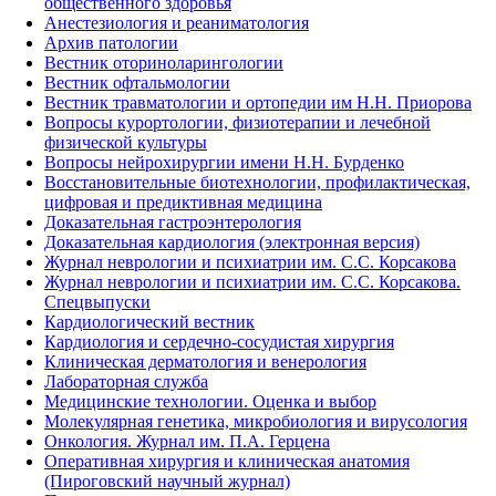
общественного здоровья
Анестезиология и реаниматология
Архив патологии
Вестник оториноларингологии
Вестник офтальмологии
Вестник травматологии и ортопедии им Н.Н. Приорова
Вопросы курортологии, физиотерапии и лечебной
физической культуры
Вопросы нейрохирургии имени Н.Н. Бурденко
Восстановительные биотехнологии, профилактическая,
цифровая и предиктивная медицина
Доказательная гастроэнтерология
Доказательная кардиология (электронная версия)
Журнал неврологии и психиатрии им. С.С. Корсакова
Журнал неврологии и психиатрии им. С.С. Корсакова.
Спецвыпуски
Кардиологический вестник
Кардиология и сердечно-сосудистая хирургия
Клиническая дерматология и венерология
Лабораторная служба
Медицинские технологии. Оценка и выбор
Молекулярная генетика, микробиология и вирусология
Онкология. Журнал им. П.А. Герцена
Оперативная хирургия и клиническая анатомия
(Пироговский научный журнал)