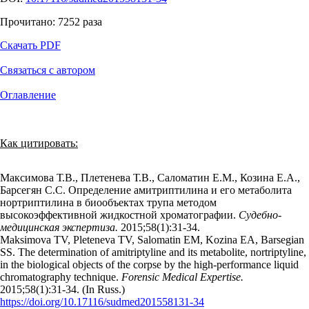
Прочитано:
7252
раза
Скачать PDF
Связаться с автором
Оглавление
Как цитировать:
Максимова Т.В., Плетенева Т.В., Саломатин Е.М., Козина Е.А.,
Барсегян С.С. Определение амитриптилина и его метаболита
нортриптилина в биообъектах трупа методом
высокоэффективной жидкостной хроматографии.
Судебно-
медицинская экспертиза.
2015;58(1):31‑34.
Maksimova TV, Pleteneva TV, Salomatin EM, Kozina EA, Barsegian
SS. The determination of amitriptyline and its metabolite, nortriptyline,
in the biological objects of the corpse by the high-performance liquid
chromatography technique.
Forensic Medical Expertise.
2015;58(1):31‑34. (In Russ.)
https://doi.org/10.17116/sudmed201558131-34