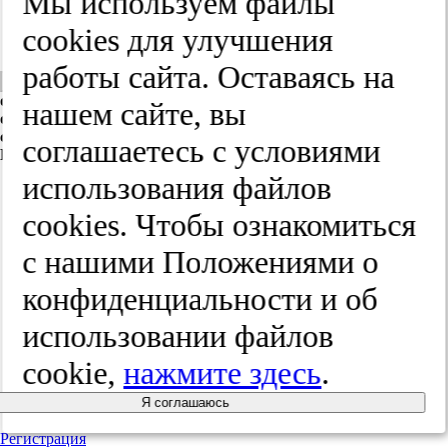
Мы используем файлы
cооkies для улучшения
работы сайта. Оставаясь на
Издательство "Медиа Сфера" не
Пройдите проверку
оказывает услуги по лечению, не дает рекомендации по
нашем сайте, вы
обращению в медицинские учреждения и к конкретным
специалистам, по назначению лекарственных средств и
соглашаетесь с условиями
БАДов.
использования файлов
Журналы
Подписка
cооkies. Чтобы ознакомиться
Архив
Книги
с нашими Положениями о
Реклама
Доставка / Оплата
конфиденциальности и об
О нас
Контакты
использовании файлов
Политика конфиденциальности
Политика обработки персональных данных
cookie,
нажмите здесь
.
Обучение для редакций
Я соглашаюсь
Регистрация