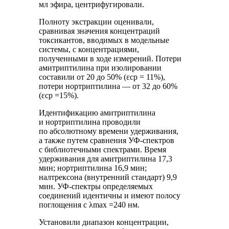
мл эфира, центрифугировали.
Полноту экстракции оценивали,
сравнивая значения концентраций
токсикантов, вводимых в модельные
системы, с концентрациями,
полученными в ходе измерений. Потери
амитриптилина при изолировании
составили от 20 до 50% (ε
ср
= 11%),
потери нортриптилина — от 32 до 60%
(ε
ср
=15%).
Идентификацию амитриптилина
и нортриптилина проводили
по абсолютному времени удерживания,
а также путем сравнения УФ-спектров
с библиотечными спектрами. Время
удерживания для амитриптилина 17,3
мин; нортриптилина 16,9 мин;
налтрексона (внутренний стандарт) 9,9
мин. УФ-спектры определяемых
соединений идентичны и имеют полосу
поглощения с λ
max
=240 нм.
Установили диапазон концентрации,