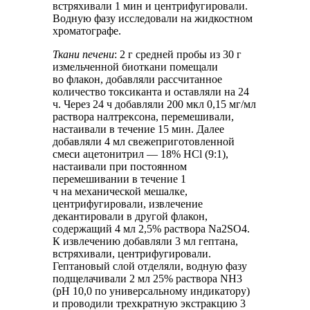
встряхивали 1 мин и центрифугировали.
Водную фазу исследовали на жидкостном
хроматографе.
Ткани печени
: 2 г средней пробы из 30 г
измельченной биоткани помещали
во флакон, добавляли рассчитанное
количество токсиканта и оставляли на 24
ч. Через 24 ч добавляли 200 мкл 0,15 мг/мл
раствора налтрексона, перемешивали,
настаивали в течение 15 мин. Далее
добавляли 4 мл свежеприготовленной
смеси ацетонитрил — 18% HCl (9:1),
настаивали при постоянном
перемешивании в течение 1
ч на механической мешалке,
центрифугировали, извлечение
декантировали в другой флакон,
содержащий 4 мл 2,5% раствора Na
2
SO
4
.
К извлечению добавляли 3 мл гептана,
встряхивали, центрифугировали.
Гептановый слой отделяли, водную фазу
подщелачивали 2 мл 25% раствора NH
3
(рН 10,0 по универсальному индикатору)
и проводили трехкратную экстракцию 3