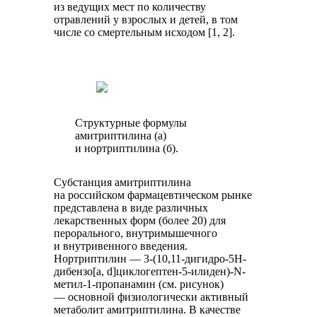
из ведущих мест по количеству
отравлений у взрослых и детей, в том
числе со смертельным исходом [1, 2].
Структурные формулы
амитриптилина (а)
и нортриптилина (б).
Субстанция амитриптилина
на российском фармацевтическом рынке
представлена в виде различных
лекарственных форм (более 20) для
перорального, внутримышечного
и внутривенного введения.
Нортриптилин — 3-(10,11-дигидро-5Н-
дибензо[a, d]циклогептен-5-илиден)-N-
метил-1-пропанамин (см. рисунок)
— основной физиологически активный
метаболит амитриптилина. В качестве