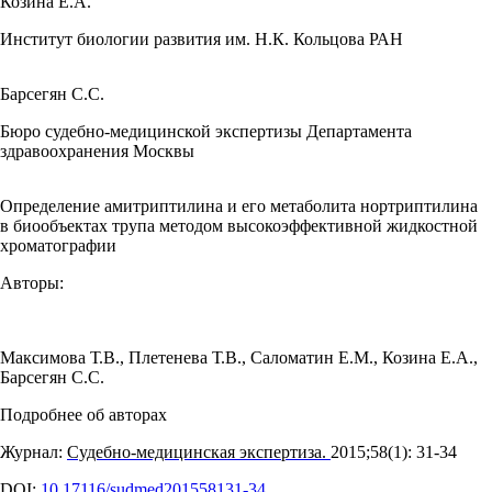
Козина Е.А.
Институт биологии развития им. Н.К. Кольцова РАН
Барсегян С.С.
Бюро судебно-медицинской экспертизы Департамента
здравоохранения Москвы
Определение амитриптилина и его метаболита нортриптилина
в биообъектах трупа методом высокоэффективной жидкостной
хроматографии
Авторы:
Максимова Т.В.
,
Плетенева Т.В.
,
Саломатин Е.М.
,
Козина Е.А.
,
Барсегян С.С.
Подробнее об авторах
Журнал:
Судебно-медицинская экспертиза.
2015;58(1): 31‑34
DOI:
10.17116/sudmed201558131-34