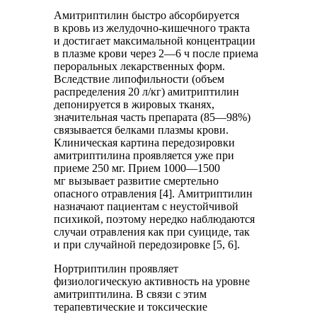
Амитриптилин быстро абсорбируется
в кровь из желудочно-кишечного тракта
и достигает максимальной концентрации
в плазме крови через 2—6 ч после приема
пероральных лекарственных форм.
Вследствие липофильности (объем
распределения 20 л/кг) амитриптилин
депонируется в жировых тканях,
значительная часть препарата (85—98%)
связывается белками плазмы крови.
Клиническая картина передозировки
амитриптилина проявляется уже при
приеме 250 мг. Прием 1000—1500
мг вызывает развитие смертельно
опасного отравления [4]. Амитриптилин
назначают пациентам с неустойчивой
психикой, поэтому нередко наблюдаются
случаи отравления как при суициде, так
и при случайной передозировке [5, 6].
Нортриптилин проявляет
физиологическую активность на уровне
амитриптилина. В связи с этим
терапевтические и токсические