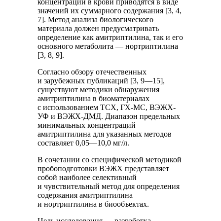
концентрации в крови приводятся в виде
значений их суммарного содержания [3, 4,
7]. Метод анализа биологического
материала должен предусматривать
определение как амитриптилина, так и его
основного метаболита — нортриптилина
[3, 8, 9].
Согласно обзору отечественных
и зарубежных публикаций [3, 9—15],
существуют методики обнаружения
амитриптилина в биоматериалах
с использованием ТСХ, ГХ-МС, ВЭЖХ-
УФ и ВЭЖХ-ДМД. Диапазон предельных
минимальных концентраций
амитриптилина для указанных методов
составляет 0,05—10,0 мг/л.
В сочетании со специфической методикой
пробоподготовки ВЭЖХ представляет
собой наиболее селективный
и чувствительный метод для определения
содержания амитриптилина
и нортриптилина в биообъектах.
Цель исследования — разработка