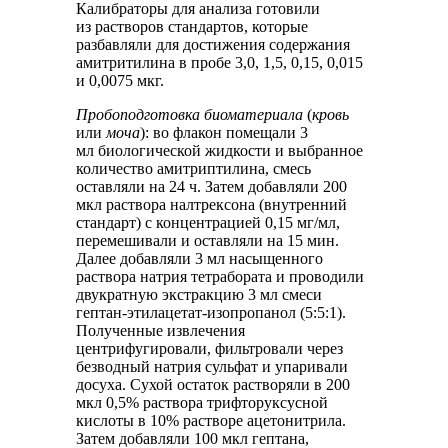
Калибраторы для анализа готовили
из растворов стандартов, которые
разбавляли для достижения содержания
амитритилина в пробе 3,0, 1,5, 0,15, 0,015
и 0,0075 мкг.
Пробоподготовка биоматериала
(
кровь
или
моча
): во флакон помещали 3
мл биологической жидкости и выбранное
количество амитриптилина, смесь
оставляли на 24 ч. Затем добавляли 200
мкл раствора налтрексона (внутренний
стандарт) с концентрацией 0,15 мг/мл,
перемешивали и оставляли на 15 мин.
Далее добавляли 3 мл насыщенного
раствора натрия тетрабората и проводили
двукратную экстракцию 3 мл смеси
гептан-этилацетат-изопропанол (5:5:1).
Полученные извлечения
центрифугировали, фильтровали через
безводный натрия сульфат и упаривали
досуха. Сухой остаток растворяли в 200
мкл 0,5% раствора трифторуксусной
кислоты в 10% растворе ацетонитрила.
Затем добавляли 100 мкл гептана,