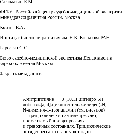
Саломатин Е.М.
ФГБУ "Российский центр судебно-медицинской экспертизы"
Минздравсоцразвития России, Москва
Козина Е.А.
Институт биологии развития им. Н.К. Кольцова РАН
Барсегян С.С.
Бюро судебно-медицинской экспертизы Департамента
здравоохранения Москвы
Закрыть метаданные
Амитриптилин — 3-(10,11-дигидро-5Н-
дибензо-[a, d]-циклогептен-5-илиден)-N,
N-диметил-1-пропанамин (см. рисунок)
— трициклический антидепрессант,
применяемый при депрессиях
и тревожных состояниях. Трициклические
антидепрессанты занимают одно