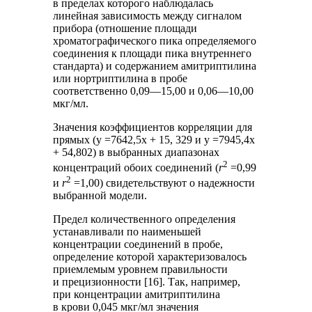
в пределах которого наблюдалась
линейная зависимость между сигналом
прибора (отношение площади
хроматографического пика определяемого
соединения к площади пика внутреннего
стандарта) и содержанием амитриптилина
или нортриптилина в пробе
соответственно 0,09—15,00 и 0,06—10,00
мкг/мл.
Значения коэффициентов корреляции для
прямых (y =7642,5x + 15, 329 и y =7945,4x
+ 54,802) в выбранных диапазонах
2
концентраций обоих соединений (
r
=0,99
2
и
r
=1,00) свидетельствуют о надежности
выбранной модели.
Предел количественного определения
устанавливали по наименьшей
концентрации соединений в пробе,
определение которой характеризовалось
приемлемым уровнем правильности
и прецизионности [16]. Так, например,
при концентрации амитриптилина
в крови 0,045 мкг/мл значения