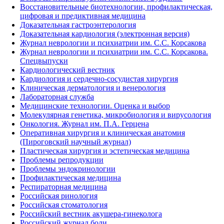
Восстановительные биотехнологии, профилактическая,
цифровая и предиктивная медицина
Доказательная гастроэнтерология
Доказательная кардиология (электронная версия)
Журнал неврологии и психиатрии им. С.С. Корсакова
Журнал неврологии и психиатрии им. С.С. Корсакова.
Спецвыпуски
Кардиологический вестник
Кардиология и сердечно-сосудистая хирургия
Клиническая дерматология и венерология
Лабораторная служба
Медицинские технологии. Оценка и выбор
Молекулярная генетика, микробиология и вирусология
Онкология. Журнал им. П.А. Герцена
Оперативная хирургия и клиническая анатомия
(Пироговский научный журнал)
Пластическая хирургия и эстетическая медицина
Проблемы репродукции
Проблемы эндокринологии
Профилактическая медицина
Респираторная медицина
Российская ринология
Российская стоматология
Российский вестник акушера-гинеколога
Российский журнал боли