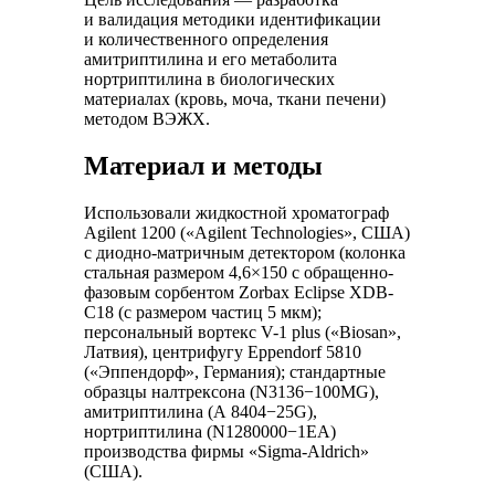
и валидация методики идентификации
и количественного определения
амитриптилина и его метаболита
нортриптилина в биологических
материалах (кровь, моча, ткани печени)
методом ВЭЖХ.
Материал и методы
Использовали жидкостной хроматограф
Agilent 1200 («Agilent Technologies», США)
с диодно-матричным детектором (колонка
стальная размером 4,6×150 с обращенно-
фазовым сорбентом Zorbax Eclipse XDB-
C18 (с размером частиц 5 мкм);
персональный вортекс V-1 plus («Biosan»,
Латвия), центрифугу Eppendorf 5810
(«Эппендорф», Германия); стандартные
образцы налтрексона (N3136−100MG),
амитриптилина (A 8404−25G),
нортриптилина (N1280000−1EA)
производства фирмы «Sigma-Aldrich»
(США).