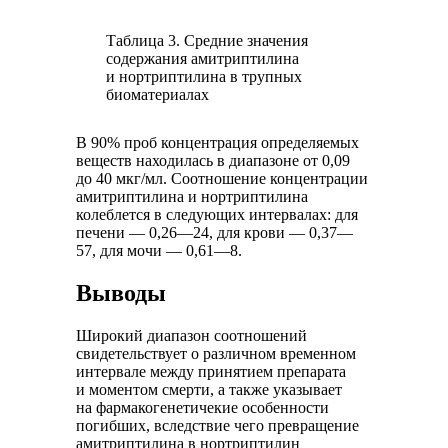
Таблица 3. Средние значения
содержания амитриптилина
и нортриптилина в трупных
биоматериалах
В 90% проб концентрация определяемых
веществ находилась в диапазоне от 0,09
до 40 мкг/мл. Соотношение концентрации
амитриптилина и нортриптилина
колеблется в следующих интервалах: для
печени — 0,26—24, для крови — 0,37—
57, для мочи — 0,61—8.
Выводы
Широкий диапазон соотношений
свидетельствует о различном временном
интервале между принятием препарата
и моментом смерти, а также указывает
на фармакогенетичекие особенности
погибших, вследствие чего превращение
амитриптилина в нортриптилин