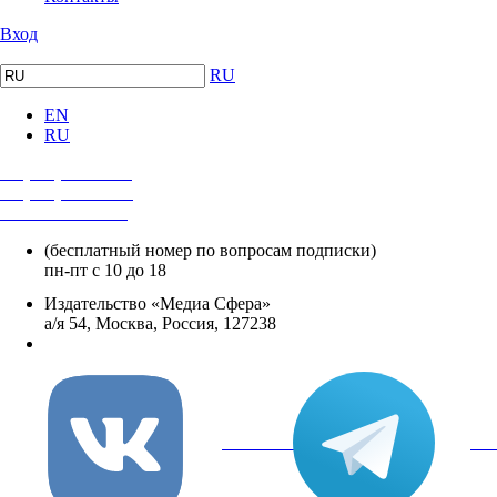
Вход
RU
EN
RU
+7 (495) 482-4118
+7 (495) 482-4329
+8 800 250-18-12
(бесплатный номер по вопросам подписки)
пн-пт с 10 до 18
Издательство «Медиа Сфера»
а/я 54, Москва, Россия, 127238
info@mediasphera.ru
вКонтакте
Tel