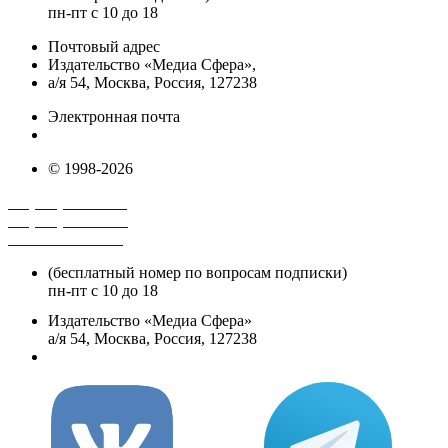
пн-пт с 10 до 18
Почтовый адрес
Издательство «Медиа Сфера»,
а/я 54, Москва, Россия, 127238
Электронная почта
info@mediasphera.ru
© 1998-2026
+7 (495) 482-4118
+7 (495) 482-4329
+8 800 250-18-12
(бесплатный номер по вопросам подписки)
пн-пт с 10 до 18
Издательство «Медиа Сфера»
а/я 54, Москва, Россия, 127238
info@mediasphera.ru
вКонтакте
Tel