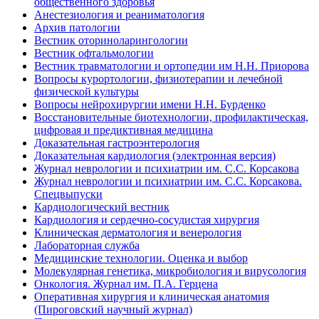
общественного здоровья
Анестезиология и реаниматология
Архив патологии
Вестник оториноларингологии
Вестник офтальмологии
Вестник травматологии и ортопедии им Н.Н. Приорова
Вопросы курортологии, физиотерапии и лечебной
физической культуры
Вопросы нейрохирургии имени Н.Н. Бурденко
Восстановительные биотехнологии, профилактическая,
цифровая и предиктивная медицина
Доказательная гастроэнтерология
Доказательная кардиология (электронная версия)
Журнал неврологии и психиатрии им. С.С. Корсакова
Журнал неврологии и психиатрии им. С.С. Корсакова.
Спецвыпуски
Кардиологический вестник
Кардиология и сердечно-сосудистая хирургия
Клиническая дерматология и венерология
Лабораторная служба
Медицинские технологии. Оценка и выбор
Молекулярная генетика, микробиология и вирусология
Онкология. Журнал им. П.А. Герцена
Оперативная хирургия и клиническая анатомия
(Пироговский научный журнал)