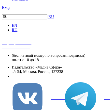
Вход
RU
EN
RU
+7 (495) 482-4118
+7 (495) 482-4329
+8 800 250-18-12
(бесплатный номер по вопросам подписки)
пн-пт с 10 до 18
Издательство «Медиа Сфера»
а/я 54, Москва, Россия, 127238
info@mediasphera.ru
вКонтакте
Tel