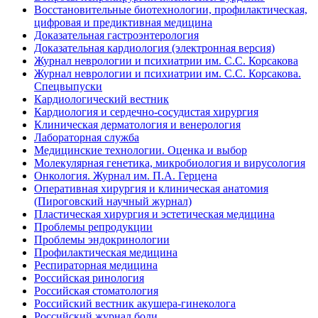
Восстановительные биотехнологии, профилактическая,
цифровая и предиктивная медицина
Доказательная гастроэнтерология
Доказательная кардиология (электронная версия)
Журнал неврологии и психиатрии им. С.С. Корсакова
Журнал неврологии и психиатрии им. С.С. Корсакова.
Спецвыпуски
Кардиологический вестник
Кардиология и сердечно-сосудистая хирургия
Клиническая дерматология и венерология
Лабораторная служба
Медицинские технологии. Оценка и выбор
Молекулярная генетика, микробиология и вирусология
Онкология. Журнал им. П.А. Герцена
Оперативная хирургия и клиническая анатомия
(Пироговский научный журнал)
Пластическая хирургия и эстетическая медицина
Проблемы репродукции
Проблемы эндокринологии
Профилактическая медицина
Респираторная медицина
Российская ринология
Российская стоматология
Российский вестник акушера-гинеколога
Российский журнал боли