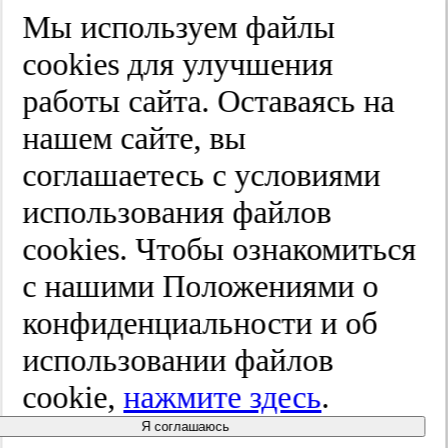
Край
Мы используем файлы
Улица
cооkies для улучшения
Дом
работы сайта. Оставаясь на
Квартира
нашем сайте, вы
Название юридического лица
соглашаетесь с условиями
ИНН
использования файлов
КПП
cооkies. Чтобы ознакомиться
с нашими Положениями о
Пароль
Пароль
конфиденциальности и об
Повторите пароль
использовании файлов
cookie,
нажмите здесь
.
Я соглашаюсь