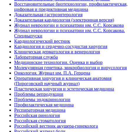
Восстановительные биотехнологии, профилактическая,
цифровая и предиктивная медицина
Доказательная гастроэнтерология
Доказательная кардиология (электронная версия)
Журнал неврологии и психиатрии им. С.С. Корсакова
Журнал неврологии и психиатрии им. С.С. Корсакова.
Спецвыпуски
Кардиологический вестник
Кардиология и сердечно-сосудистая хирургия
Клиническая дерматология и венерология
Лабораторная служба
Медицинские технологии. Оценка и выбор
Молекулярная генетика, микробиология и вирусология
Онкология. Журнал им. П.А. Герцена
Оперативная хирургия и клиническая анатомия
(Пироговский научный журнал)
Пластическая хирургия и эстетическая медицина
Проблемы репродукции
Проблемы эндокринологии
Профилактическая медицина
Респираторная медицина
Российская ринология
Российская стоматология
Российский вестник акушера-гинеколога
Российский журнал боли