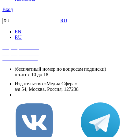
Вход
RU
EN
RU
+7 (495) 482-4118
+7 (495) 482-4329
+8 800 250-18-12
(бесплатный номер по вопросам подписки)
пн-пт с 10 до 18
Издательство «Медиа Сфера»
а/я 54, Москва, Россия, 127238
info@mediasphera.ru
вКонтакте
Tel