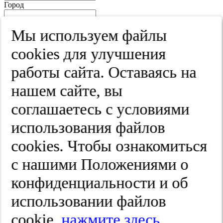
Город
Край
Мы используем файлы
Улица
cооkies для улучшения
Дом
работы сайта. Оставаясь на
Квартира
нашем сайте, вы
Название юридического лица
соглашаетесь с условиями
ИНН
использования файлов
КПП
cооkies. Чтобы ознакомиться
с нашими Положениями о
Пароль
Пароль
конфиденциальности и об
Повторите пароль
использовании файлов
cookie,
нажмите здесь
.