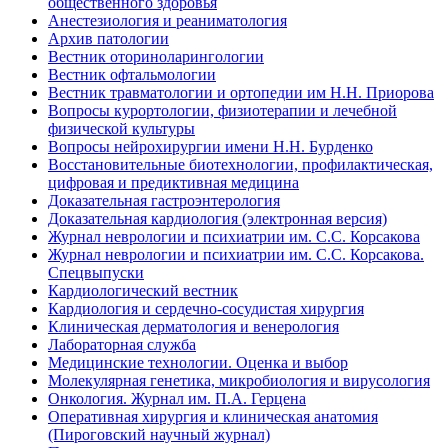
общественного здоровья
Анестезиология и реаниматология
Архив патологии
Вестник оториноларингологии
Вестник офтальмологии
Вестник травматологии и ортопедии им Н.Н. Приорова
Вопросы курортологии, физиотерапии и лечебной
физической культуры
Вопросы нейрохирургии имени Н.Н. Бурденко
Восстановительные биотехнологии, профилактическая,
цифровая и предиктивная медицина
Доказательная гастроэнтерология
Доказательная кардиология (электронная версия)
Журнал неврологии и психиатрии им. С.С. Корсакова
Журнал неврологии и психиатрии им. С.С. Корсакова.
Спецвыпуски
Кардиологический вестник
Кардиология и сердечно-сосудистая хирургия
Клиническая дерматология и венерология
Лабораторная служба
Медицинские технологии. Оценка и выбор
Молекулярная генетика, микробиология и вирусология
Онкология. Журнал им. П.А. Герцена
Оперативная хирургия и клиническая анатомия
(Пироговский научный журнал)