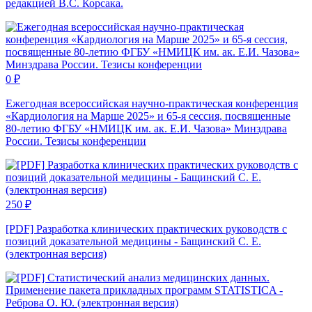
редакцией В.С. Корсака.
0
₽
Ежегодная всероссийская научно-практическая конференция
«Кардиология на Марше 2025» и 65-я сессия, посвященные
80-летию ФГБУ «НМИЦК им. ак. Е.И. Чазова» Минздрава
России. Тезисы конференции
250
₽
[PDF] Разработка клинических практических руководств с
позиций доказательной медицины - Бащинский С. Е.
(электронная версия)